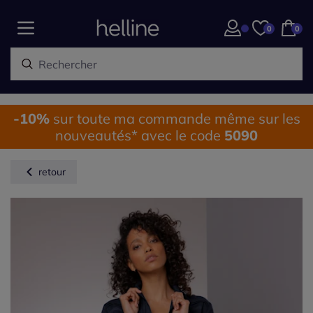
0
0
-10%
sur toute ma commande même sur les
nouveautés* avec le code
5090
retour