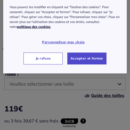
Chemisier en lin avec col classique et
Vous pouvez les modifier en cliquant sur "Gestion des cookies". Pour
manches retroussables
consentir, cliquez sur "Accepter et fermer". Pour refuser, cliquez sur "Je
refuse". Pour gérer vos choix, cliquez sur "Personnaliser mes choix". Pour en
Réf : 431.332.006
savoir plus sur l'utilisation des cookies et vos droits, consultez
notre
politique des cookies
.
Couleur :
marine
Personnaliser mes choix
Choisir une couleur :
Je refuse
Accepter et fermer
Taille :
Veuillez sélectionner une taille
Guide des tailles
38 -
En stock
119
€
40 -
En stock
ou 3 fois 39,67 € sans frais
?
42 -
En stock