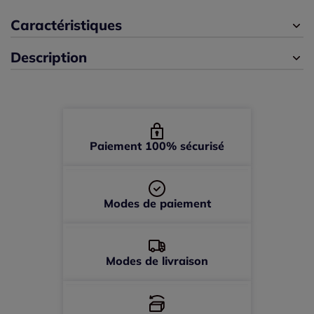
46/48 -
En stock
Caractéristiques
Description
50/52 -
En stock
Paiement 100% sécurisé
Modes de paiement
Modes de livraison