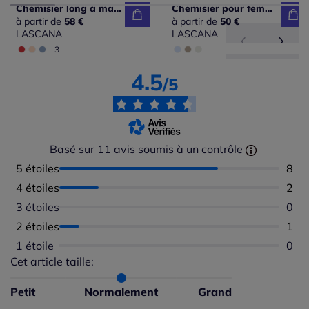
Chemisier long à manches courtes avec col et patte de boutonnage
Chemisier pour femmes à manches longues en coton
à partir de
58 €
à partir de
50 €
LASCANA
LASCANA
+3
4.5
/5
Basé sur 11 avis soumis à un contrôle
5 étoiles
Nomb
8
4 étoiles
Nomb
2
3 étoiles
Aucu
0
2 étoiles
Nomb
1
1 étoile
Aucu
0
Cet article taille:
Répartition du taillant selon les avis clients
Taille normalement : 100%
Taille petit : 0%
Petit
Normalement
Grand
Taille grand : 0%