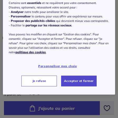
et manches courtes
Certains sont
essentiels
et ne requièrent pas votre consentement.
D'autres, optionnels, nécessitent votre accord pour :
4.5
/
5
-
11
avis
Réf : 249.700.001
-
Analyser
notre trafic pour améliorer le site.
-
Personnaliser
le contenu pour vous offrir une expérience sur mesure.
-
Proposer des publicités ciblées
qui devraient mieux vous correspondre.
- Faciliter le
partage sur les réseaux sociaux
.
Couleur :
bleu clair-blanc à rayures
Vous pouvez les modifier en cliquant sur "Gestion des cookies". Pour
Choisir une couleur :
consentir, cliquez sur "Accepter et fermer". Pour refuser, cliquez sur "Je
refuse". Pour gérer vos choix, cliquez sur "Personnaliser mes choix". Pour en
savoir plus sur l'utilisation des cookies et vos droits, consultez
notre
politique des cookies
.
Taille :
Personnaliser mes choix
Veuillez sélectionner une taille
Guide des tailles
Je refuse
Accepter et fermer
34/36 -
En stock
45
€
à partir de
38/40 -
En stock
J'ajoute au panier
42/44 -
En stock