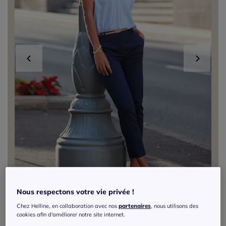
Nous respectons votre vie privée !
Chez Helline, en collaboration avec nos
partenaires
, nous utilisons des
cookies afin d'améliorer notre site internet.
Chemisier à rayures verticales avec col V