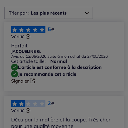
Trier par :
Les plus récents
Les plus récents
5
/5
Vérifié
Les plus anciens
Parfait
JACQUELINE G.
Avis du 12/06/2026 suite à mon achat du 27/05/2026
Notes les plus élevées
Cet article taille:
Normal
L’article est conforme à la description
Notes les plus basses
Je recommande cet article
Signaler
2
/5
Vérifié
Décu par la matière et la coupe. Très cher
pour une qualité moyenne