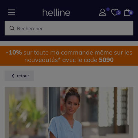
0
0
-10%
sur toute ma commande même sur les
nouveautés* avec le code
5090
retour