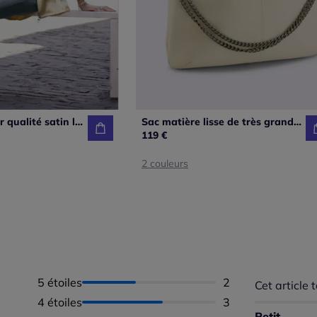
Blazer chemisier qualité satin légèrement brillante
Sac matière lisse de très grande qualité
119 €
2 couleurs
5 étoiles
Nombre d'avis :
2
Cet article t
Répartition 
Taille
4 étoiles
Nombre d'avis :
3
Taille 
Petit