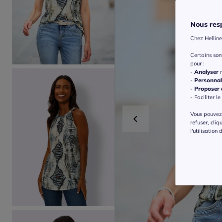
Nous resp
Chez Helline
Certains so
pour :
-
Analyser
n
-
Personnal
-
Proposer d
- Faciliter le
Vous pouvez 
refuser, cliq
l'utilisation