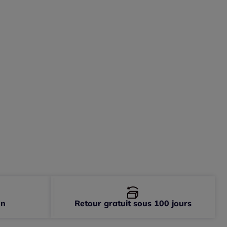
-
En stock
-
En stock
-
En stock
-
épuisé
on
Retour gratuit sous 100 jours