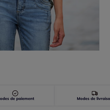
46 
48 
50 
52 
odes de paiement
Modes de livrais