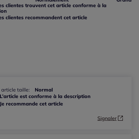
ible
 grand : 0%
 clientes trouvent cet article conforme à la
ible
ion
s clientes recommandent cet article
ible
 article taille:
Normal
L’article est conforme à la description
Je recommande cet article
Signaler