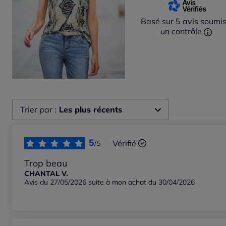
Basé sur 5 avis soumis
un contrôle
Trier par :
Les plus récents
Les plus récents
5
Vérifié
/5
Les plus anciens
Trop beau
CHANTAL V.
Avis du 27/05/2026 suite à mon achat du 30/04/2026
Notes les plus élevées
Notes les plus basses