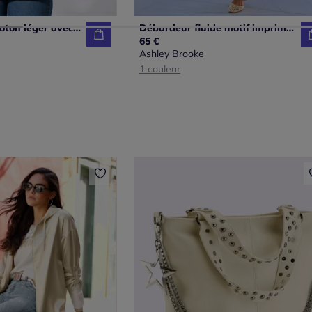
Débardeur en coton léger avec encolure ronde et empiècements structurants
Débardeur fluide motif imprimé encolure carrée coutures princesse
65 €
Ashley Brooke
1 couleur