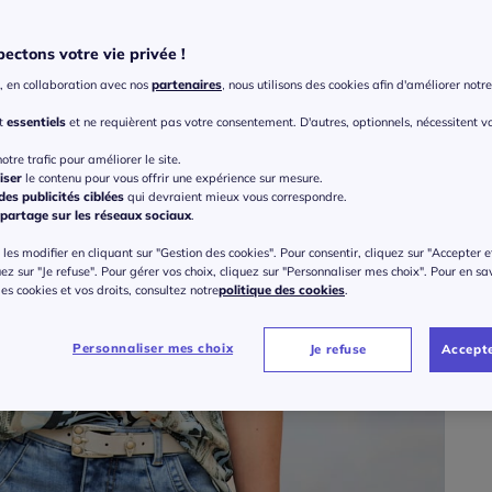
Coule
ectons votre vie privée !
, en collaboration avec nos
partenaires
, nous utilisons des cookies afin d'améliorer notre 
Taille
nt
essentiels
et ne requièrent pas votre consentement. D'autres, optionnels, nécessitent v
Veu
otre trafic pour améliorer le site.
iser
le contenu pour vous offrir une expérience sur mesure.
Gu
36 
es publicités ciblées
qui devraient mieux vous correspondre.
partage sur les réseaux sociaux
.
35
les modifier en cliquant sur "Gestion des cookies". Pour consentir, cliquez sur "Accepter e
38 
uez sur "Je refuse". Pour gérer vos choix, cliquez sur "Personnaliser mes choix". Pour en sa
 des cookies et vos droits, consultez notre
politique des cookies
.
40 
Personnaliser mes choix
Je refuse
Accepte
42 
44 