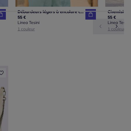
Débardeurs légers à encolure carrée et dos noué
55 €
55 €
Linea Tesini
Linea Tesini
1 couleur
1 couleur