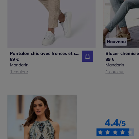
Nouveau
Pantalon chic avec fronces et ceinture ajustable
89 €
89 €
Mandarin
Mandarin
1 couleur
1 couleur
4.4
/5