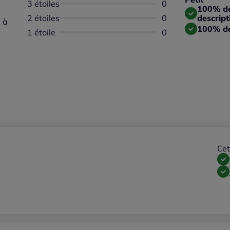
3 étoiles
Aucun avis dispon
0
Taille
100% des
2 étoiles
Aucun avis dispon
0
descript
 à
100% de
1 étoile
Aucun avis dispon
0
Cet