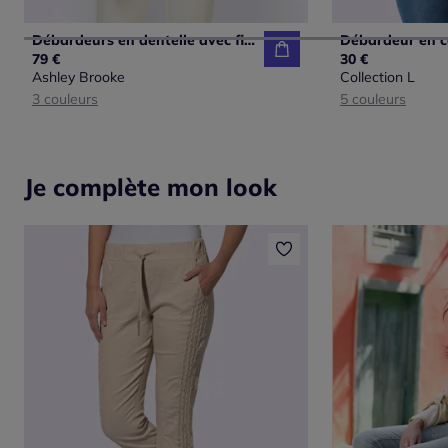
Débardeurs en dentelle avec fines bretelles et empiècements soyeux
79 €
30 €
Ashley Brooke
Collection L
3 couleurs
5 couleurs
Je complète mon look