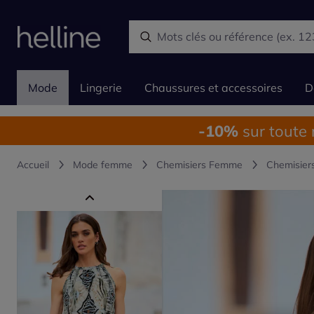
Mode
Lingerie
Chaussures et accessoires
D
-10%
sur toute
Accueil
Mode femme
Chemisiers Femme
Chemisier