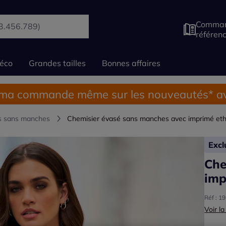
Comman
référen
éco
Grandes tailles
Bonnes affaires
 ma commande même sur les nouveautés* av
s sans manches
Chemisier évasé sans manches avec imprimé ethn
Exc
Che
imp
Réf : 1
Voir la