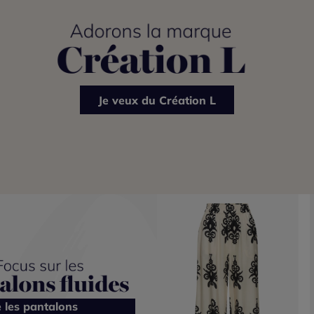
Je veux du Création L
e les pantalons