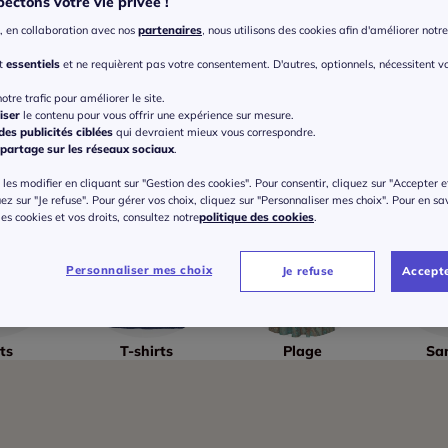
ectons votre vie privée !
, en collaboration avec nos
partenaires
, nous utilisons des cookies afin d'améliorer notre 
nt
essentiels
et ne requièrent pas votre consentement. D'autres, optionnels, nécessitent v
otre trafic pour améliorer le site.
iser
le contenu pour vous offrir une expérience sur mesure.
es publicités ciblées
qui devraient mieux vous correspondre.
partage sur les réseaux sociaux
.
les modifier en cliquant sur "Gestion des cookies". Pour consentir, cliquez sur "Accepter e
uez sur "Je refuse". Pour gérer vos choix, cliquez sur "Personnaliser mes choix". Pour en sa
 des cookies et vos droits, consultez notre
politique des cookies
.
Personnaliser mes choix
Je refuse
Accepte
ts
T-shirts
Plage
Sa