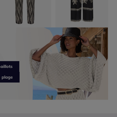
aillots
 plage