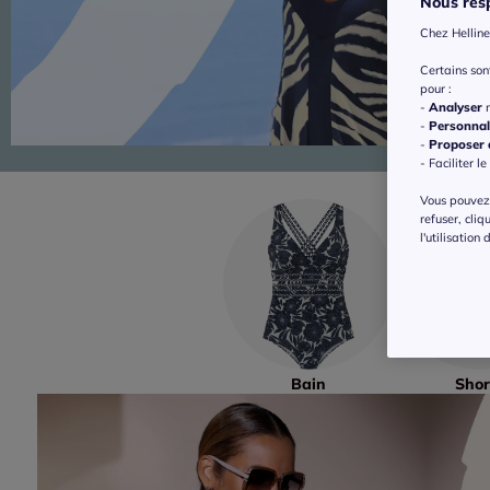
Nous resp
Chez Helline
Certains so
pour :
-
Analyser
n
-
Personnal
-
Proposer d
- Faciliter le
Vous pouvez 
refuser, cliq
l'utilisation
Bain
Shor