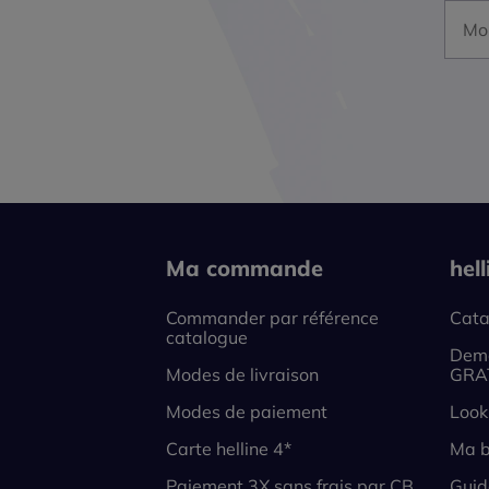
Mon a
Ma commande
hel
Commander par référence
Cata
catalogue
Dema
Modes de livraison
GRA
Modes de paiement
Look
Carte helline 4*
Ma b
Paiement 3X sans frais par CB
Guid