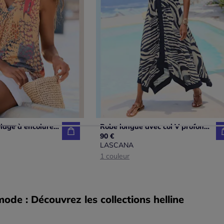
Débardeur de plage à encolure en V avec larges bretelles et imprimé unique
Robe longue avec col V profond et ourlet asymétrique à imprimé zèbre
90 €
LASCANA
1 couleur
de : Découvrez les collections helline