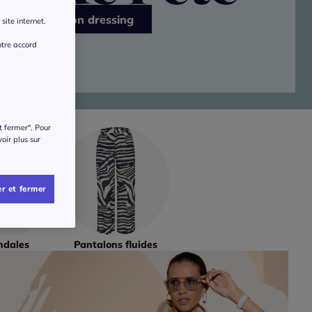
J’ensoleille mon dressing
site internet.
otre accord
t fermer". Pour
voir plus sur
r et fermer
ndales
Pantalons fluides