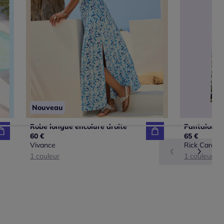
Nouveau
Robe longue encolure droite
60 €
65 €
Vivance
Rick Cardon
1 couleur
1 couleur