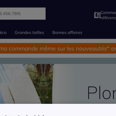
Comman
référen
éco
Grandes tailles
Bonnes affaires
 ma commande même sur les nouveautés* av