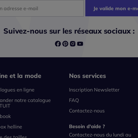
dresse mail
Je valide mon e-ma
Suivez-nous sur les réseaux sociaux :
line et la mode
Nos services
logues en ligne
Inscription Newsletter
nder notre catalogue
FAQ
TUIT
Contactez-nous
book
Besoin d'aide ?
ox helline
Contactez-nous du lundi au
e des tailles