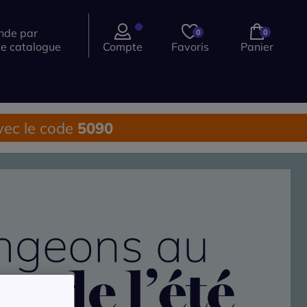
de par
0
0
ce catalogue
Compte
Favoris
Panier
ec le code
5090