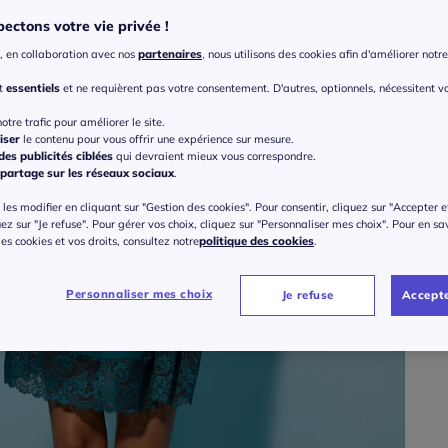
ectons votre vie privée !
Taille
, en collaboration avec nos
partenaires
, nous utilisons des cookies afin d'améliorer notre 
Veu
nt
essentiels
et ne requièrent pas votre consentement. D'autres, optionnels, nécessitent v
Gu
38/
otre trafic pour améliorer le site.
iser
le contenu pour vous offrir une expérience sur mesure.
40
es publicités ciblées
qui devraient mieux vous correspondre.
42/
partage sur les réseaux sociaux
.
les modifier en cliquant sur "Gestion des cookies". Pour consentir, cliquez sur "Accepter e
46/
uez sur "Je refuse". Pour gérer vos choix, cliquez sur "Personnaliser mes choix". Pour en sa
 des cookies et vos droits, consultez notre
politique des cookies
.
50/
Personnaliser mes choix
Je refuse
Accepte
54/