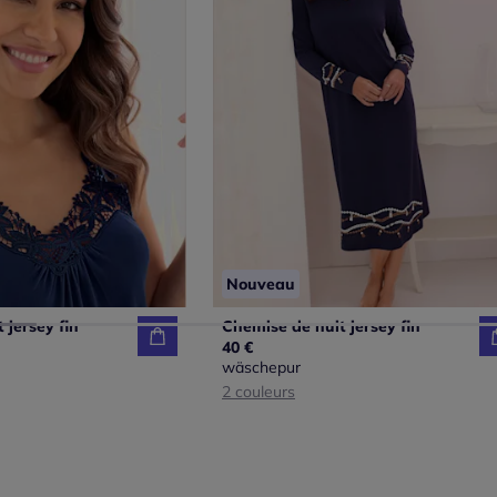
Nouveau
 jersey fin
Chemise de nuit jersey fin
40 €
wäschepur
2 couleurs