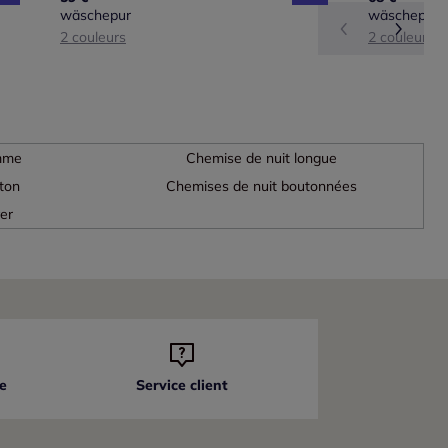
wäschepur
wäschepur
2 couleurs
2 couleurs
emme
Chemise de nuit longue
ton
Chemises de nuit boutonnées
er
e
Service client