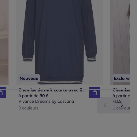
Nouveau
Exclu web
Chemise de nuit courte avec finitions côtelées rayées
à partir de
30 €
à partir de
3
Vivance Dreams by Lascana
H.I.S
3 couleurs
1 couleur