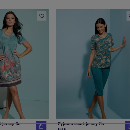
 jersey fin
Pyjama court jersey fin
68 €