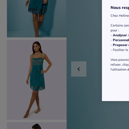
Nous resp
Chez Helline
Certains so
pour :
-
Analyser
n
-
Personnal
-
Proposer d
- Faciliter le
Vous pouvez 
refuser, cliq
l'utilisation