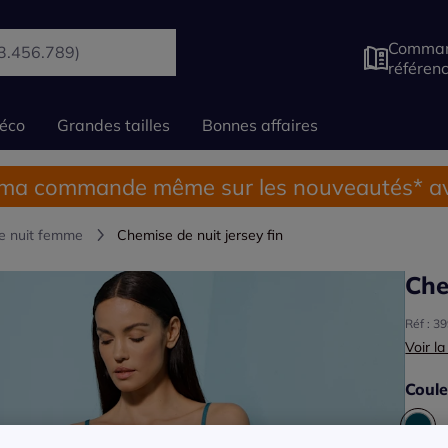
Comman
référen
éco
Grandes tailles
Bonnes affaires
 ma commande même sur les nouveautés* av
e nuit femme
Chemise de nuit jersey fin
Che
Réf : 3
Voir la
Coule