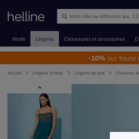
Mode
Lingerie
Chaussures et accessoires
D
-10%
sur toute
Accueil
Lingerie femme
Lingerie de nuit
Chemises d