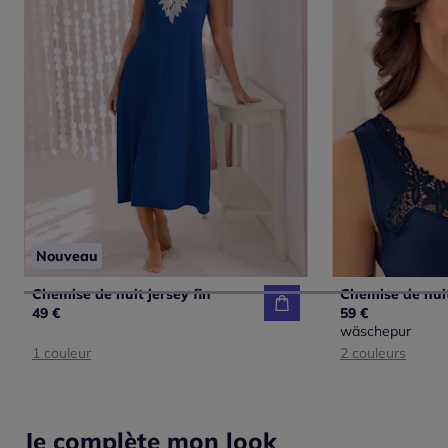
Nouveau
Chemise de nuit jersey fin
Chemise de nuit
49 €
59 €
wäschepur
1 couleur
2 couleurs
Je complète mon look