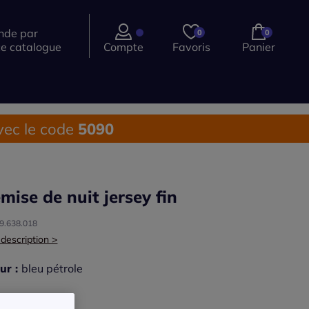
de par
0
0
ce catalogue
Compte
Favoris
Panier
ec le code
5090
mise de nuit jersey fin
99.638.018
 description >
ur :
bleu pétrole