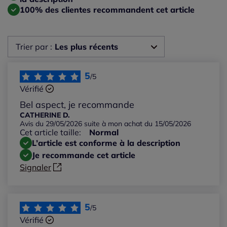
100% des clientes recommandent cet article
Trier par :
Les plus récents
Les plus récents
5
/5
Vérifié
Les plus anciens
Bel aspect, je recommande
CATHERINE D.
Avis du 29/05/2026 suite à mon achat du 15/05/2026
Notes les plus élevées
Cet article taille:
Normal
L’article est conforme à la description
Notes les plus basses
Je recommande cet article
Signaler
5
/5
Vérifié