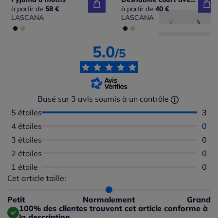
à partir de
58 €
à partir de
40 €
LASCANA
LASCANA
5.0
/5
Basé sur 3 avis soumis à un contrôle
5 étoiles
Nomb
3
4 étoiles
Aucu
0
3 étoiles
Aucu
0
2 étoiles
Aucu
0
1 étoile
Aucu
0
Cet article taille:
Répartition du taillant selon les avis clients
Taille normalement : 100%
Taille petit : 0%
Petit
Normalement
Grand
Taille grand : 0%
100% des clientes trouvent cet article conforme à
la description