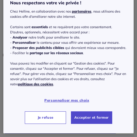
Élégante chemise de nuit longueur midi
Nous respectons votre vie privée !
Chez Helline, en collaboration avec nos
partenaires
, nous utilisons des
5
/
5
-
3
avis
Réf : 462.361.006
cookies afin d'améliorer notre site internet.
Certains sont
essentiels
et ne requièrent pas votre consentement.
Couleur :
vieux rose
D'autres, optionnels, nécessitent votre accord pour :
-
Analyser
notre trafic pour améliorer le site.
Choisir une couleur :
-
Personnaliser
le contenu pour vous offrir une expérience sur mesure.
-
Proposer des publicités ciblées
qui devraient mieux vous correspondre.
- Faciliter le
partage sur les réseaux sociaux
.
Vous pouvez les modifier en cliquant sur "Gestion des cookies". Pour
consentir, cliquez sur "Accepter et fermer". Pour refuser, cliquez sur "Je
Taille :
refuse". Pour gérer vos choix, cliquez sur "Personnaliser mes choix". Pour en
savoir plus sur l'utilisation des cookies et vos droits, consultez
Veuillez sélectionner une taille
notre
politique des cookies
.
Guide des tailles
34/36 -
En stock
Personnaliser mes choix
45
€
à partir de
38/40 -
En stock
Je refuse
Accepter et fermer
J'ajoute au panier
42/44 -
En stock