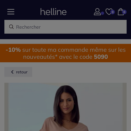
0
0
-10%
sur toute ma commande même sur les
nouveautés* avec le code
5090
retour