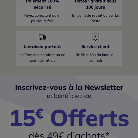
Paiement 100%
Retour gratuit sous
sécurisé
100 jours
Payez comptant ou en
En point de retrait ou par La
plusieurs fois
Poste
Livraison partout
Service client
en France
à domicile ou en
de 9h à 18h du lundi au
point de retrait
samedi
Inscrivez-vous à la Newsletter
et bénéficiez de