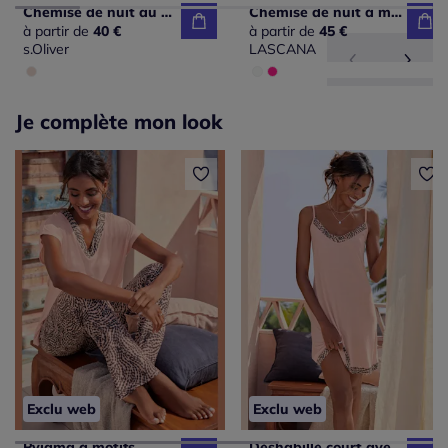
Chemise de nuit au design floral
Chemise de nuit à manches longues
à partir de
40 €
à partir de
45 €
s.Oliver
LASCANA
Je complète mon look
Exclu web
Exclu web
Pyjama à motifs
Déshabillé court avec bordure contrastée à motifs sur l'encolure en v