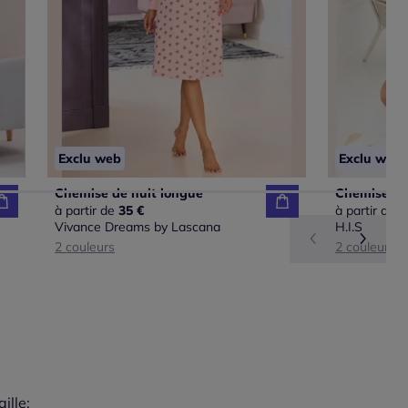
Exclu web
Exclu web
Chemise de nuit longue
à partir de
35 €
à partir de
2
Vivance Dreams by Lascana
H.I.S
2 couleurs
2 couleurs
aille:
du taillant selon les avis clients