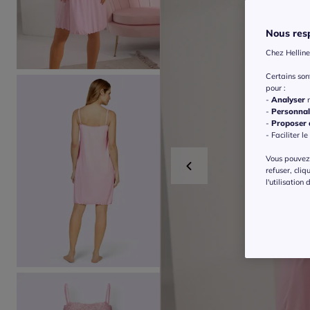
Nous resp
Chez Helline
Certains so
pour :
-
Analyser
n
-
Personnal
-
Proposer d
- Faciliter le
Vous pouvez 
refuser, cliq
l'utilisation