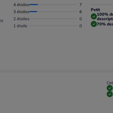
Taille
4 étoiles
Nombre d'avis :
7
Taille
Petit
3 étoiles
Nombre d'avis :
6
Taille
100% des
2 étoiles
Aucun avis dispon
0
descript
is
70% des
1 étoile
Aucun avis dispon
0
Cet