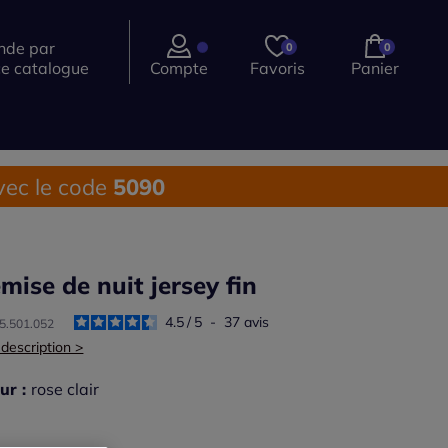
de par
0
0
ce catalogue
Compte
Favoris
Panier
ec le code
5090
mise de nuit jersey fin
4.5
/
5
-
37
avis
45.501.052
 description >
ur :
rose clair
r une couleur :