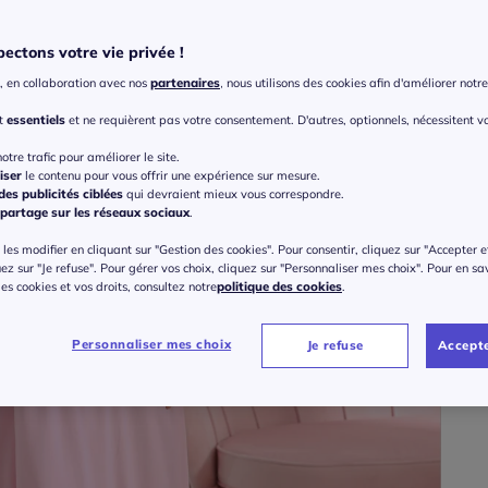
ectons votre vie privée !
Taille
, en collaboration avec nos
partenaires
, nous utilisons des cookies afin d'améliorer notre 
Veu
nt
essentiels
et ne requièrent pas votre consentement. D'autres, optionnels, nécessitent v
Gu
otre trafic pour améliorer le site.
38/
iser
le contenu pour vous offrir une expérience sur mesure.
es publicités ciblées
qui devraient mieux vous correspondre.
40
partage sur les réseaux sociaux
.
42/
les modifier en cliquant sur "Gestion des cookies". Pour consentir, cliquez sur "Accepter e
uez sur "Je refuse". Pour gérer vos choix, cliquez sur "Personnaliser mes choix". Pour en sa
46/
 des cookies et vos droits, consultez notre
politique des cookies
.
50/
Personnaliser mes choix
Je refuse
Accepte
54/