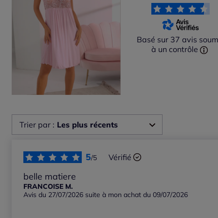
Basé sur 37 avis soum
à un contrôle
Trier par :
Les plus récents
Les plus récents
5
Vérifié
/5
Les plus anciens
belle matiere
FRANCOISE M.
Avis du 27/07/2026 suite à mon achat du 09/07/2026
Notes les plus élevées