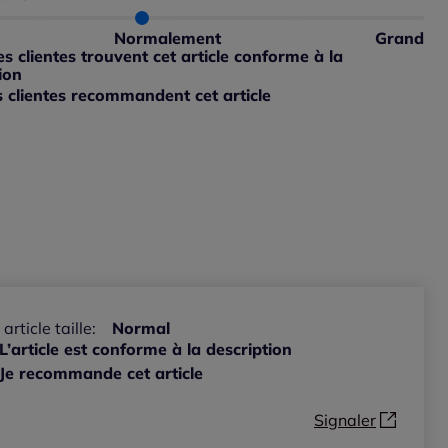
 normalement : 70%
 petit : 20%
Normalement
Grand
 grand : 10%
 clientes trouvent cet article conforme à la
ible
ion
 clientes recommandent cet article
ible
 article taille:
Normal
L’article est conforme à la description
Je recommande cet article
Signaler