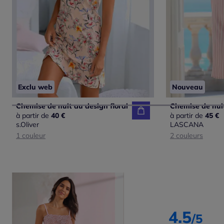
Exclu web
Nouveau
Chemise de nuit au design floral
à partir de
40 €
à partir de
45 €
s.Oliver
LASCANA
1 couleur
2 couleurs
4.5
/5