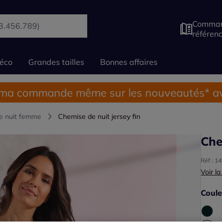
Comman
référen
éco
Grandes tailles
Bonnes affaires
 ma commande même sur les nouveautés* av
e nuit femme
Chemise de nuit jersey fin
Che
Réf : 1
Voir la
Coule
Choisi