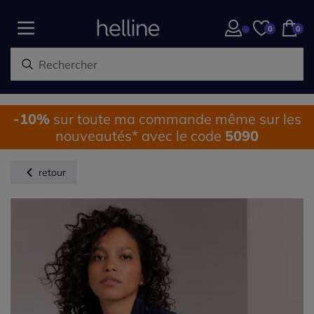
0
0
-10%
sur toute ma commande même sur les
nouveautés* avec le code
5090
retour