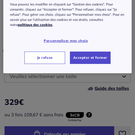
Blazer en cuir à col revers et poches
Vous pouvez les modifier en cliquant sur "Gestion des cookies". Pour
décoratives
consentir, cliquez sur "Accepter et fermer". Pour refuser, cliquez sur "Je
refuse". Pour gérer vos choix, cliquez sur "Personnaliser mes choix". Pour en
savoir plus sur l'utilisation des cookies et vos droits, consultez
Réf : 430.501.005
notre
politique des cookies
.
Couleur :
marine
Personnaliser mes choix
Je refuse
Accepter et fermer
Taille :
Veuillez sélectionner une taille
Guide des tailles
38 -
En stock
329
€
40 -
En stock
ou 3 fois 109,67 € sans frais
?
42 -
En stock
J'ajoute au panier