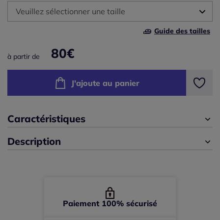
Veuillez sélectionner une taille
B
Guide des tailles
34 -
En stock
80
€
C
à partir de
36 -
En stock
J'ajoute au panier
38 -
épuisé
40 -
épuisé
Caractéristiques
Description
42 -
épuisé
Paiement 100% sécurisé