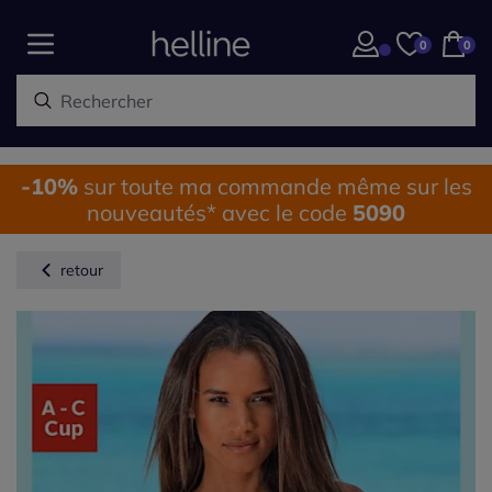
0
0
-10%
sur toute ma commande même sur les
nouveautés* avec le code
5090
retour