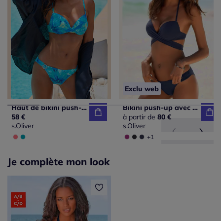
Exclu web
Haut de bikini push-up à motifs floraux avec bretelles réglables
Bikini push-up avec bonnets intégrés et ruban noué
58 €
à partir de
80 €
s.Oliver
s.Oliver
+1
Je complète mon look