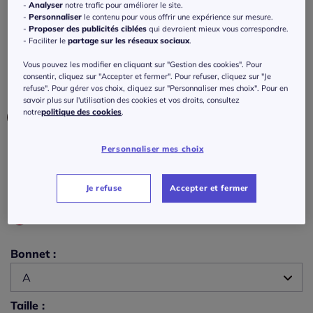
Bikini push-up avec bonnets rembourrés et
-
Analyser
notre trafic pour améliorer le site.
-
Personnaliser
le contenu pour vous offrir une expérience sur mesure.
bretelles réglables
-
Proposer des publicités ciblées
qui devraient mieux vous correspondre.
- Faciliter le
partage sur les réseaux sociaux
.
Réf : 781.186.003
Vous pouvez les modifier en cliquant sur "Gestion des cookies". Pour
consentir, cliquez sur "Accepter et fermer". Pour refuser, cliquez sur "Je
refuse". Pour gérer vos choix, cliquez sur "Personnaliser mes choix". Pour en
Couleur :
bleu foncé
savoir plus sur l'utilisation des cookies et vos droits, consultez
Choisir une couleur :
notre
politique des cookies
.
Personnaliser mes choix
Je refuse
Accepter et fermer
Bonnet :
A
Taille :
A