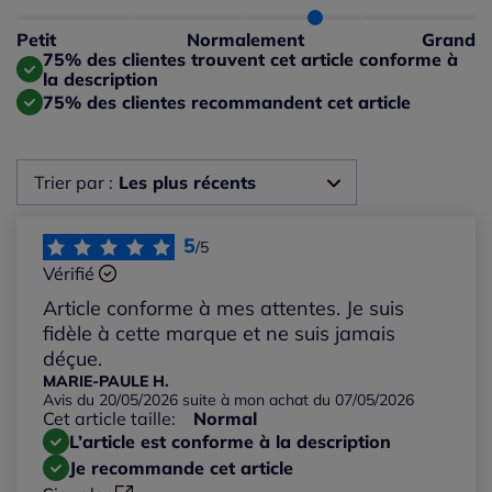
Taille normalement : 75%
Taille petit : 0%
Petit
Normalement
Grand
Taille grand : 25%
75% des clientes trouvent cet article conforme à
la description
75% des clientes recommandent cet article
Trier par :
Les plus récents
Les plus récents
5
/5
Vérifié
Les plus anciens
Article conforme à mes attentes. Je suis
fidèle à cette marque et ne suis jamais
Notes les plus élevées
déçue.
MARIE-PAULE H.
Avis du 20/05/2026 suite à mon achat du 07/05/2026
Notes les plus basses
Cet article taille:
Normal
L’article est conforme à la description
Je recommande cet article