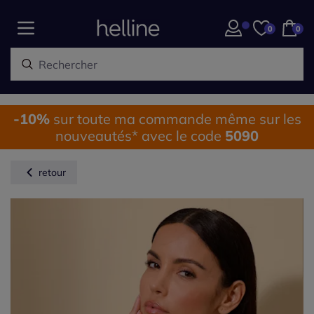
0
0
-10%
sur toute ma commande même sur les
nouveautés* avec le code
5090
retour