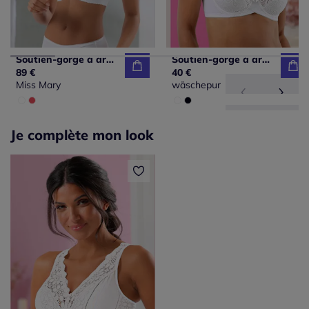
Soutien-gorge à armatures bon. b, c, d, e, f, g
Soutien-gorge à armatures bon. b, c, d, e
89 €
40 €
Miss Mary
wäschepur
Je complète mon look