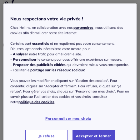
e, f
4.3
/
5
-
4
avis
Réf : 486.287.020
Nous respectons votre vie privée !
Chez Helline, en collaboration avec nos
partenaires
, nous utilisons des
Couleur :
blanc
cookies afin d'améliorer notre site internet.
Choisir une couleur :
Certains sont
essentiels
et ne requièrent pas votre consentement.
D'autres, optionnels, nécessitent votre accord pour :
-
Analyser
notre trafic pour améliorer le site.
-
Personnaliser
le contenu pour vous offrir une expérience sur mesure.
-
Proposer des publicités ciblées
qui devraient mieux vous correspondre.
- Faciliter le
partage sur les réseaux sociaux
.
Bonnet :
Vous pouvez les modifier en cliquant sur "Gestion des cookies". Pour
B
consentir, cliquez sur "Accepter et fermer". Pour refuser, cliquez sur "Je
refuse". Pour gérer vos choix, cliquez sur "Personnaliser mes choix". Pour en
Taille :
savoir plus sur l'utilisation des cookies et vos droits, consultez
B
notre
politique des cookies
.
Veuillez sélectionner une taille
C
Guide des tailles
Personnaliser mes choix
90 -
En stock
79
€
D
Je refuse
Accepter et fermer
95 -
En stock