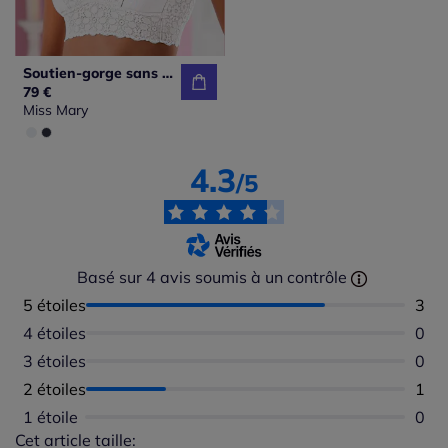
Soutien-gorge sans armatures bon. a, b, c, d, e, f
79 €
Miss Mary
4.3
/5
Basé sur 4 avis soumis à un contrôle
5 étoiles
Nomb
3
4 étoiles
Aucu
0
3 étoiles
Aucu
0
2 étoiles
Nomb
1
1 étoile
Aucu
0
Cet article taille:
Répartition du taillant selon les avis clients