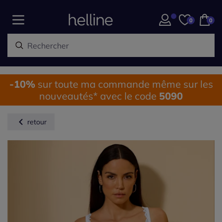
0
0
-10%
sur toute ma commande même sur les
nouveautés* avec le code
5090
retour