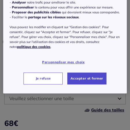
bon. b, c, d
-
Analyser
notre trafic pour améliorer le site.
-
Personnaliser
le contenu pour vous offrir une expérience sur mesure.
-
Proposer des publicités ciblées
qui devraient mieux vous correspondre.
Réf : 483.814.009
- Faciliter le
partage sur les réseaux sociaux
.
Vous pouvez les modifier en cliquant sur "Gestion des cookies". Pour
Couleur :
blanc
consentir, cliquez sur "Accepter et fermer". Pour refuser, cliquez sur "Je
refuse". Pour gérer vos choix, cliquez sur "Personnaliser mes choix". Pour en
Choisir une couleur :
savoir plus sur l'utilisation des cookies et vos droits, consultez
notre
politique des cookies
.
Personnaliser mes choix
Bonnet :
B
Je refuse
Accepter et fermer
Taille :
B
Veuillez sélectionner une taille
C
Guide des tailles
90 -
En stock
68
€
D
95 -
En stock