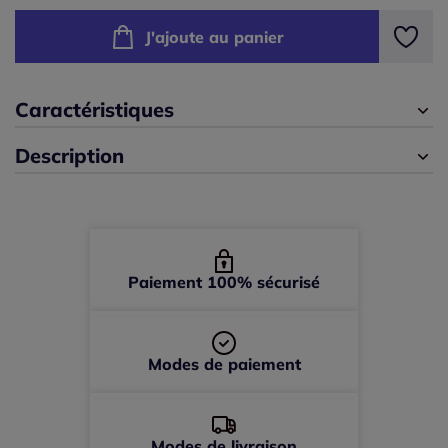
J'ajoute au panier
100 -
épuisé
105 -
En stock
Caractéristiques
Description
Paiement 100% sécurisé
Modes de paiement
Modes de livraison