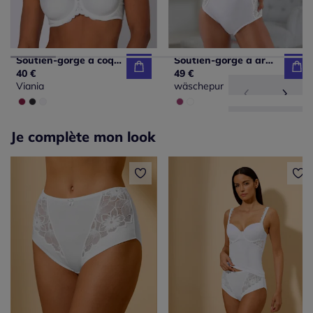
Soutien-gorge à coques avec armatures
Soutien-gorge à armatures bon. b, c, d, e
40 €
49 €
Viania
wäschepur
Je complète mon look