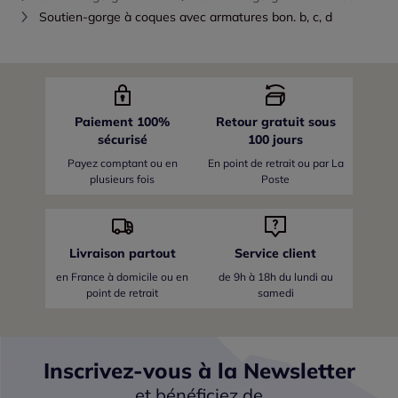
Soutien-gorge à coques avec armatures bon. b, c, d
Paiement 100%
Retour gratuit sous
sécurisé
100 jours
Payez comptant ou en
En point de retrait ou par La
plusieurs fois
Poste
Livraison partout
Service client
en France
à domicile ou en
de 9h à 18h du lundi au
point de retrait
samedi
Inscrivez-vous à la Newsletter
et bénéficiez de