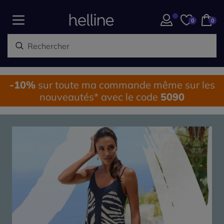
0
0
-10%
sur toute ma commande même sur les
nouveautés* avec le code
5090