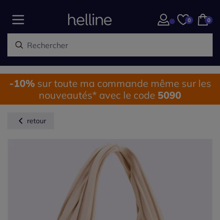
0
0
-10%
sur toute ma commande même sur les
nouveautés* avec le code
5090
retour