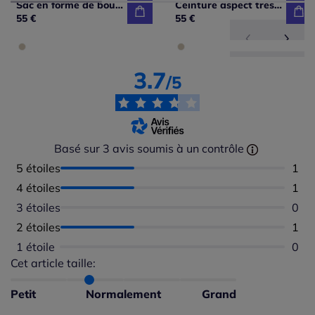
Sac en forme de bourse
Ceinture aspect tressé élégant
55 €
55 €
3.7
/5
Basé sur 3 avis soumis à un contrôle
5 étoiles
Nomb
1
4 étoiles
Nomb
1
3 étoiles
Aucu
0
2 étoiles
Nomb
1
1 étoile
Aucu
0
Cet article taille:
Répartition du taillant selon les avis clients
Taille normalement : 67%
Taille petit : 33%
Petit
Normalement
Grand
Taille grand : 0%