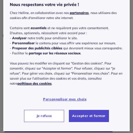
Nous respectons votre vie privée !
3.7
/
5
-
3
avis
Réf : 248.554.011
Chez Helline, en collaboration avec nos
partenaires
, nous utilisons des
cookies afin d'améliorer notre site internet.
Couleur :
beige
Certains sont
essentiels
et ne requièrent pas votre consentement.
Choisir une couleur :
D'autres, optionnels, nécessitent votre accord pour :
-
Analyser
notre trafic pour améliorer le site.
-
Personnaliser
le contenu pour vous offrir une expérience sur mesure.
-
Proposer des publicités ciblées
qui devraient mieux vous correspondre.
- Faciliter le
partage sur les réseaux sociaux
.
Vous pouvez les modifier en cliquant sur "Gestion des cookies". Pour
consentir, cliquez sur "Accepter et fermer". Pour refuser, cliquez sur "Je
Taille :
refuse". Pour gérer vos choix, cliquez sur "Personnaliser mes choix". Pour en
savoir plus sur l'utilisation des cookies et vos droits, consultez
Taille unique - 0
notre
politique des cookies
.
Guide des tailles
Personnaliser mes choix
99
€
Je refuse
Accepter et fermer
J'ajoute au panier