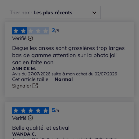
Trier par :
Les plus récents
Les plus récents
2
/5
Vérifié
Les plus anciens
Déçue les anses sont grossières trop larges
bas de gamme attention sur la photo joli
Notes les plus élevées
sac en faite non
ANNICK M.
Avis du 27/07/2026 suite à mon achat du 02/07/2026
Notes les plus basses
Cet article taille:
Normal
Signaler
5
/5
Vérifié
Belle qualité, et estival
WANDA C.