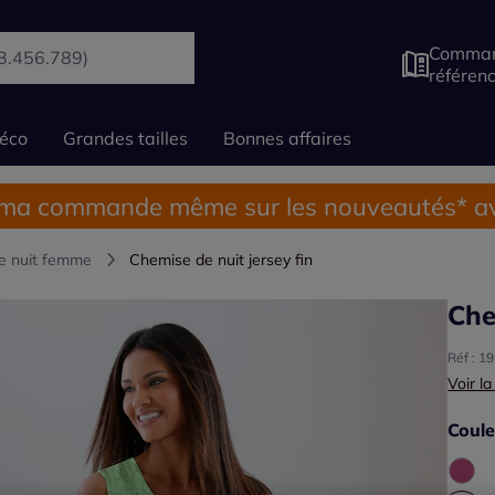
Comman
référen
éco
Grandes tailles
Bonnes affaires
 ma commande même sur les nouveautés* av
e nuit femme
Chemise de nuit jersey fin
Che
Réf : 1
Voir la
Coule
Choisi