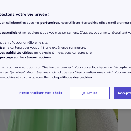
ectons votre vie privée !
Taille
, en collaboration avec nos
partenaires
, nous utilisons des cookies afin d'améliorer notre 
Veu
nt
essentiels
et ne requièrent pas votre consentement. D'autres, optionnels, nécessitent v
Gu
38/
otre trafic pour améliorer le site.
iser
le contenu pour vous offrir une expérience sur mesure.
es publicités ciblées
qui devraient mieux vous correspondre.
49
partage sur les réseaux sociaux
.
42/
les modifier en cliquant sur "Gestion des cookies". Pour consentir, cliquez sur "Accepter e
uez sur "Je refuse". Pour gérer vos choix, cliquez sur "Personnaliser mes choix". Pour en sa
46/
 des cookies et vos droits, consultez notre
politique des cookies
.
50/
Personnaliser mes choix
Je refuse
Accepte
54/