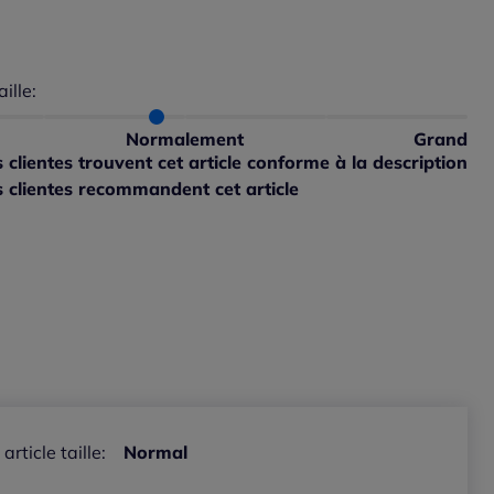
aille:
du taillant selon les avis clients
 normalement : 88%
 petit : 13%
Normalement
Grand
 grand : 0%
clientes trouvent cet article conforme à la description
 clientes recommandent cet article
ible
 article taille:
Normal