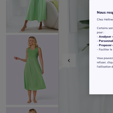
Nous resp
Chez Helline
Certains so
pour :
-
Analyser
n
-
Personnal
-
Proposer d
- Faciliter le
Vous pouvez 
refuser, cliq
l'utilisation