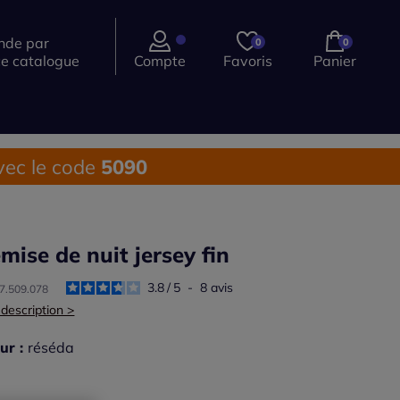
de par
0
0
ce catalogue
Compte
Favoris
Panier
ec le code
5090
mise de nuit jersey fin
3.8
/
5
-
8
avis
97.509.078
 description >
ur :
réséda
r une couleur :