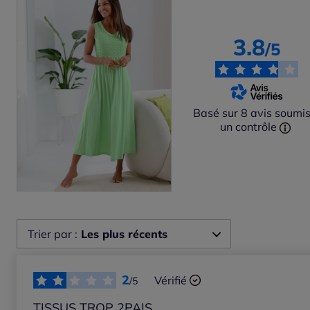
3.8
/5
Basé sur 8 avis soumis
un contrôle
Trier par :
Les plus récents
Les plus récents
2
Vérifié
/5
Les plus anciens
TISSUS TROP 2PAIS