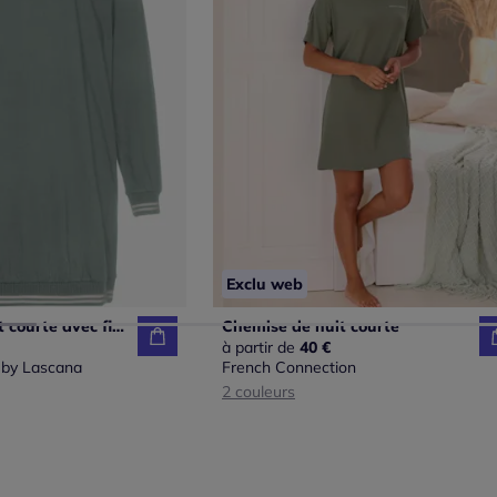
Exclu web
Chemise de nuit courte avec finitions côtelées rayées
Chemise de nuit courte
à partir de
40 €
 by Lascana
French Connection
2 couleurs