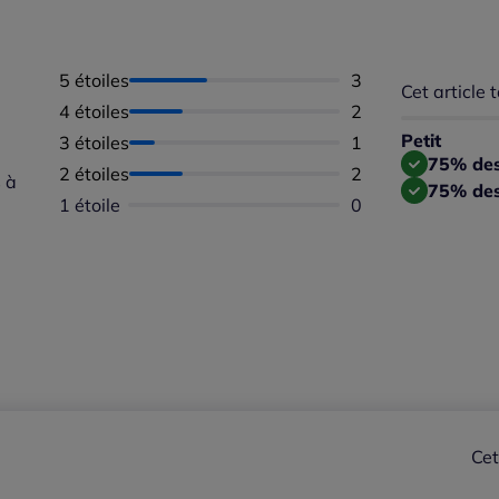
5 étoiles
Nombre d'avis :
3
Cet article t
Répartition 
4 étoiles
Nombre d'avis :
2
Taille
Taille
Petit
3 étoiles
Nombre d'avis :
1
Taille
75% des 
2 étoiles
Nombre d'avis :
2
 à
75% des
1 étoile
Aucun avis dispon
0
Cet