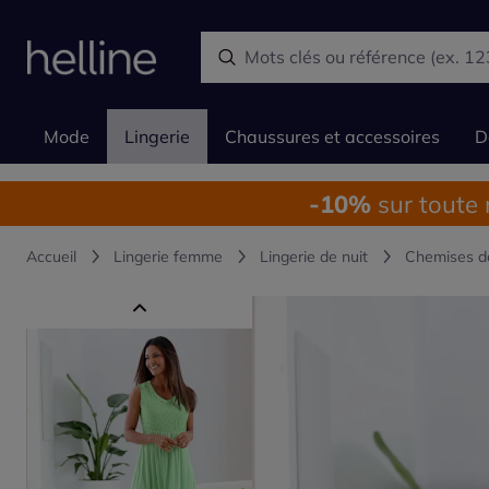
Mode
Lingerie
Chaussures et accessoires
D
-10%
sur toute
Accueil
Lingerie femme
Lingerie de nuit
Chemises d