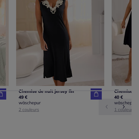
Chemise de nuit jersey fin
Chemise de 
49 €
40 €
wäschepur
wäschepur
2 couleurs
1 couleur