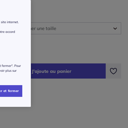
 :
site internet.
illez sélectionner une taille
otre accord
ide des tailles
40 -
En stock
€
44 -
En stock
t fermer". Pour
J'ajoute au panier
voir plus sur
48 -
En stock
52 -
En stock
r et fermer
56 -
Disponible dans 3 semaines