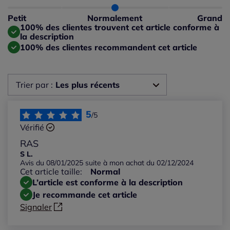
Taille normalement : 100%
Taille petit : 0%
Petit
Normalement
Grand
Taille grand : 0%
100% des clientes trouvent cet article conforme à
la description
100% des clientes recommandent cet article
Trier par :
Les plus récents
Les plus récents
5
/5
Vérifié
Les plus anciens
RAS
S L.
Avis du 08/01/2025 suite à mon achat du 02/12/2024
Notes les plus élevées
Cet article taille:
Normal
L’article est conforme à la description
Notes les plus basses
Je recommande cet article
Signaler