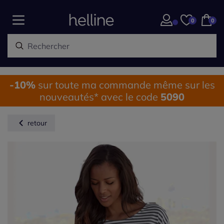
0
0
-10%
sur toute ma commande même sur les
nouveautés* avec le code
5090
retour