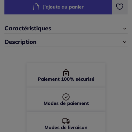
J'ajoute au panier
42/44 -
En stock
46/48 -
En stock
Caractéristiques
Description
50/52 -
En stock
54/56 -
En stock
58/60 -
En stock
Paiement 100% sécurisé
Modes de paiement
Modes de livraison