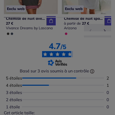
Exclu web
Exclu web
Chemise de nuit avec bords-côtes en fils teintés couleur fluo
Chemise de nuit sportive à rayures
27 €
à partir de
27 €
Vivance Dreams by Lascana
Arizona
4.7
/5
Basé sur 3 avis soumis à un contrôle
5 étoiles
Nomb
2
4 étoiles
Nomb
1
3 étoiles
Aucu
0
2 étoiles
Aucu
0
1 étoile
Aucu
0
Cet article taille:
Répartition du taillant selon les avis clients