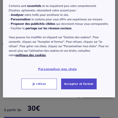
Chemise de nuit courte à rayures en fils
Certains sont
essentiels
et ne requièrent pas votre consentement.
teintés
D'autres, optionnels, nécessitent votre accord pour :
-
Analyser
notre trafic pour améliorer le site.
4.7
/
5
-
3
avis
Réf : 766.229.002
-
Personnaliser
le contenu pour vous offrir une expérience sur mesure.
-
Proposer des publicités ciblées
qui devraient mieux vous correspondre.
- Faciliter le
partage sur les réseaux sociaux
.
Couleur :
anthracite
Vous pouvez les modifier en cliquant sur "Gestion des cookies". Pour
Choisir une couleur :
consentir, cliquez sur "Accepter et fermer". Pour refuser, cliquez sur "Je
refuse". Pour gérer vos choix, cliquez sur "Personnaliser mes choix". Pour en
savoir plus sur l'utilisation des cookies et vos droits, consultez
notre
politique des cookies
.
Personnaliser mes choix
Taille :
Je refuse
Accepter et fermer
Veuillez sélectionner une taille
Guide des tailles
34/36 -
En stock
30
€
à partir de
38/40 -
En stock