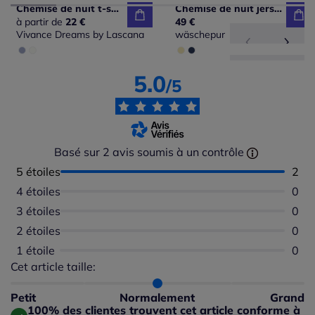
Chemise de nuit t-shirt de nuit à imprimé floral devant
Chemise de nuit jersey fin
à partir de
22 €
49 €
Vivance Dreams by Lascana
wäschepur
5.0
/5
Basé sur 2 avis soumis à un contrôle
5 étoiles
Nomb
2
4 étoiles
Aucu
0
3 étoiles
Aucu
0
2 étoiles
Aucu
0
1 étoile
Aucu
0
Cet article taille:
Répartition du taillant selon les avis clients
Taille normalement : 100%
Taille petit : 0%
Petit
Normalement
Grand
Taille grand : 0%
100% des clientes trouvent cet article conforme à