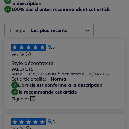
la description
100% des clientes recommandent cet article
Trier par :
Les plus récents
Les plus récents
5
/5
Vérifié
Les plus anciens
Style décontracté
VALERIE R.
Avis du 01/05/2026 suite à mon achat du 15/04/2026
Notes les plus élevées
Cet article taille:
Normal
L’article est conforme à la description
Notes les plus basses
Je recommande cet article
Signaler
5
/5
Vérifié