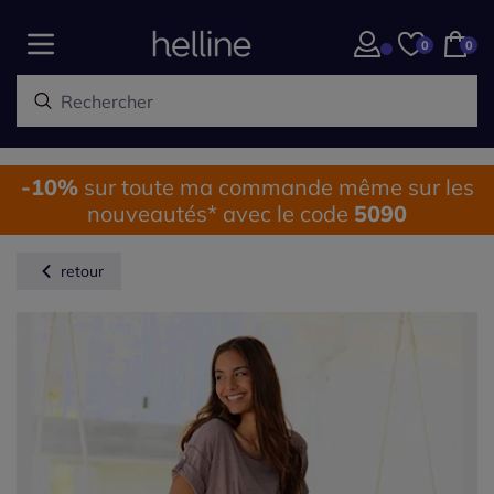
0
0
-10%
sur toute ma commande même sur les
nouveautés* avec le code
5090
retour