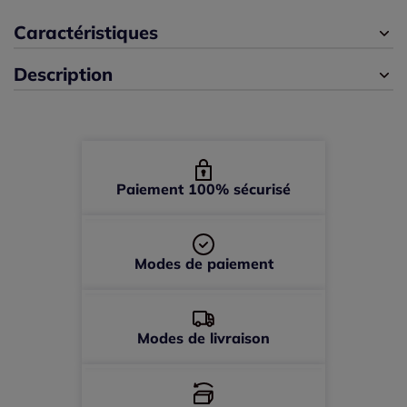
46/48 -
En stock
Caractéristiques
Description
50/52 -
En stock
54/56 -
épuisé
58/60 -
épuisé
Paiement 100% sécurisé
Modes de paiement
Modes de livraison