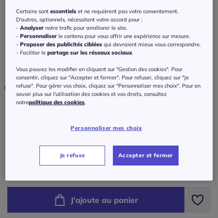
Chemise de nuit décontractée effet chiné
Certains sont
essentiels
et ne requièrent pas votre consentement.
D'autres, optionnels, nécessitent votre accord pour :
5
/
5
-
2
avis
Réf : 422.129.003
-
Analyser
notre trafic pour améliorer le site.
-
Personnaliser
le contenu pour vous offrir une expérience sur mesure.
-
Proposer des publicités ciblées
qui devraient mieux vous correspondre.
Couleur :
mauve chiné
- Faciliter le
partage sur les réseaux sociaux
.
Choisir une couleur :
Vous pouvez les modifier en cliquant sur "Gestion des cookies". Pour
consentir, cliquez sur "Accepter et fermer". Pour refuser, cliquez sur "Je
refuse". Pour gérer vos choix, cliquez sur "Personnaliser mes choix". Pour en
savoir plus sur l'utilisation des cookies et vos droits, consultez
notre
politique des cookies
.
Taille :
Veuillez sélectionner une taille
Personnaliser mes choix
Guide des tailles
34/36 -
En stock
Je refuse
Accepter et fermer
22
€
à partir de
38/40 -
En stock
J'ajoute au panier
42/44 -
En stock