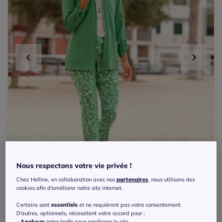
Nous respectons votre vie privée !
Chez Helline, en collaboration avec nos
partenaires
, nous utilisons des
cookies afin d'améliorer notre site internet.
Certains sont
essentiels
et ne requièrent pas votre consentement.
Veste légère en coton avec manches
D'autres, optionnels, nécessitent votre accord pour :
-
Analyser
notre trafic pour améliorer le site.