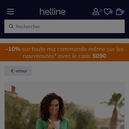
0
0
-10%
sur toute ma commande même sur les
nouveautés* avec le code
5090
retour