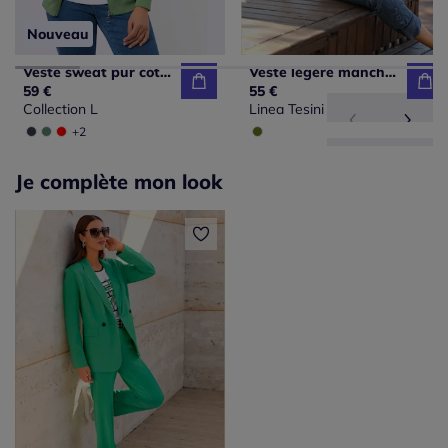
Nouveau
Veste sweat pur coton
Veste légère manches trois quarts avec bordures contrastées
59 €
55 €
Collection L
Linea Tesini
+2
Je complète mon look