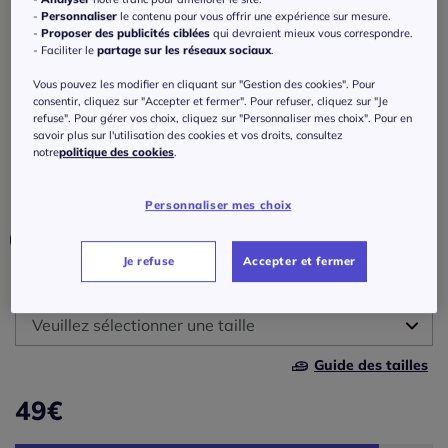
longues transformables et poches
-
Personnaliser
le contenu pour vous offrir une expérience sur mesure.
plaquées
-
Proposer des publicités ciblées
qui devraient mieux vous correspondre.
- Faciliter le
partage sur les réseaux sociaux
.
Réf : 194.613.055
Vous pouvez les modifier en cliquant sur "Gestion des cookies". Pour
consentir, cliquez sur "Accepter et fermer". Pour refuser, cliquez sur "Je
refuse". Pour gérer vos choix, cliquez sur "Personnaliser mes choix". Pour en
Couleur :
pomme
savoir plus sur l'utilisation des cookies et vos droits, consultez
notre
politique des cookies
.
Choisir une couleur :
Personnaliser mes choix
Je refuse
Accepter et fermer
Taille :
Veuillez sélectionner une taille
Guide des tailles
38 -
En stock
49
€
40 -
En stock