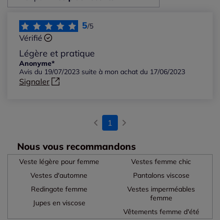
Les plus récents
5
/5
Vérifié
Les plus anciens
Légère et pratique
Anonyme*
Avis du 19/07/2023 suite à mon achat du 17/06/2023
Notes les plus élevées
Signaler
Notes les plus basses
1
Nous vous recommandons
Veste légère pour femme
Vestes femme chic
Vestes d'automne
Pantalons viscose
Redingote femme
Vestes imperméables
femme
Jupes en viscose
Vêtements femme d'été