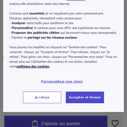
Veste légère à nouer avec manches
cookies afin d'améliorer notre site internet.
longues et col ouvert
Certains sont
essentiels
et ne requièrent pas votre consentement.
D'autres, optionnels, nécessitent votre accord pour :
5
/
5
-
1
avis
Réf : 428.754.004
-
Analyser
notre trafic pour améliorer le site.
-
Personnaliser
le contenu pour vous offrir une expérience sur mesure.
-
Proposer des publicités ciblées
qui devraient mieux vous correspondre.
Couleur :
noir
- Faciliter le
partage sur les réseaux sociaux
.
Choisir une couleur :
Vous pouvez les modifier en cliquant sur "Gestion des cookies". Pour
consentir, cliquez sur "Accepter et fermer". Pour refuser, cliquez sur "Je
refuse". Pour gérer vos choix, cliquez sur "Personnaliser mes choix". Pour en
savoir plus sur l'utilisation des cookies et vos droits, consultez
notre
politique des cookies
.
Taille :
Veuillez sélectionner une taille
Personnaliser mes choix
Guide des tailles
34/36 -
En stock
Je refuse
Accepter et fermer
40
€
à partir de
38/40 -
En stock
J'ajoute au panier
42/44 -
En stock