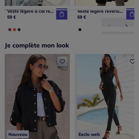
Veste légère à col revers fermeture zippée imprimée
Veste légère réversible col châle avec poches plaquées
59 €
59 €
Je complète mon look
Nouveau
Exclu web