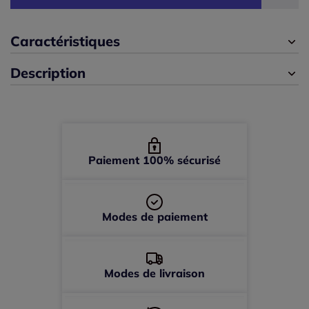
46/48 -
En stock
Caractéristiques
Description
48 -
En stock
52 -
En stock
Paiement 100% sécurisé
Modes de paiement
Modes de livraison