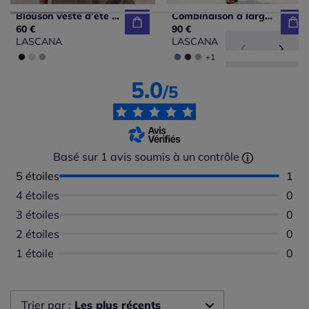
Blouson veste d'été légère avec col à revers et patte de boutonnage pression devant
Combinaison à larges bretelles avec ceinture à nouer et poches latérales
60 €
90 €
LASCANA
LASCANA
+1
5.0
/5
Basé sur 1 avis soumis à un contrôle
5 étoiles
Nomb
1
4 étoiles
Aucu
0
3 étoiles
Aucu
0
2 étoiles
Aucu
0
1 étoile
Aucu
0
Trier par :
Les plus récents