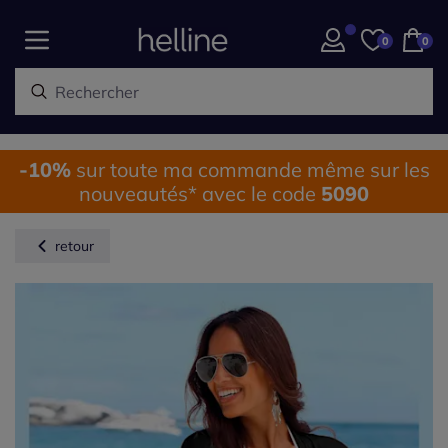
0
0
-10%
sur toute ma commande même sur les
nouveautés* avec le code
5090
retour