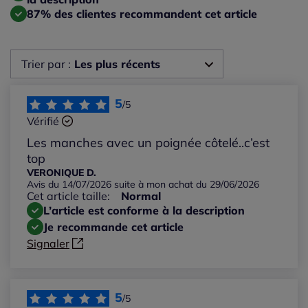
87% des clientes recommandent cet article
Trier par :
Les plus récents
Les plus récents
5
/5
Vérifié
Les plus anciens
Les manches avec un poignée côtelé..c’est
top
Notes les plus élevées
VERONIQUE D.
Avis du 14/07/2026 suite à mon achat du 29/06/2026
Cet article taille:
Normal
Notes les plus basses
L’article est conforme à la description
Je recommande cet article
Signaler
5
/5