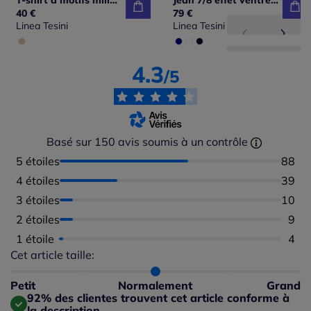
T-shirt à motifs mille fleurs avec manches trois quarts.
Jean 7/8 effet ventre plat avec look usé moderne
40 €
79 €
Linea Tesini
Linea Tesini
4.3
/5
Basé sur 150 avis soumis à un contrôle
5 étoiles
Nombr
88
4 étoiles
Nombr
39
3 étoiles
Nombr
10
2 étoiles
Nomb
9
1 étoile
Nomb
4
Cet article taille:
Répartition du taillant selon les avis clients
Taille normalement : 95%
Taille petit : 3%
Petit
Normalement
Grand
Taille grand : 3%
92% des clientes trouvent cet article conforme à
la description