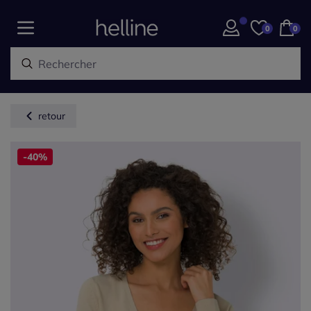
0
0
retour
-40%