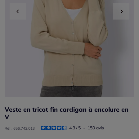
Veste en tricot fin cardigan à encolure en
V
4.3
/
5
-
150
avis
Réf : 656.742.013