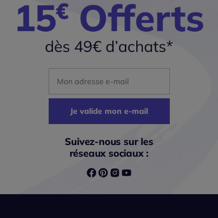
Mon adresse mail
Je valide mon e-mail
Suivez-nous sur les
réseaux sociaux :