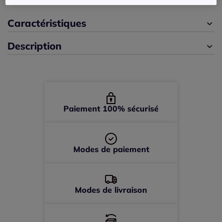
Caractéristiques
46 -
En stock
Description
48 -
épuisé
50 -
En stock
52 -
En stock
Paiement 100% sécurisé
54 -
En stock
Modes de paiement
Modes de livraison