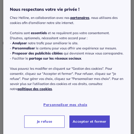
zippées pratique
Nous respectons votre vie privée !
4
/
5
-
2
avis
Réf : 432.019.021
Chez Helline, en collaboration avec nos
partenaires
, nous utilisons des
cookies afin d'améliorer notre site internet.
Couleur :
bleu ciel
Certains sont
essentiels
et ne requièrent pas votre consentement.
D'autres, optionnels, nécessitent votre accord pour :
-
Analyser
notre trafic pour améliorer le site.
-
Personnaliser
le contenu pour vous offrir une expérience sur mesure.
-
Proposer des publicités ciblées
qui devraient mieux vous correspondre.
Taille :
- Faciliter le
partage sur les réseaux sociaux
.
Veuillez sélectionner une taille
Vous pouvez les modifier en cliquant sur "Gestion des cookies". Pour
consentir, cliquez sur "Accepter et fermer". Pour refuser, cliquez sur "Je
refuse". Pour gérer vos choix, cliquez sur "Personnaliser mes choix". Pour en
Guide des tailles
38 -
En stock
savoir plus sur l'utilisation des cookies et vos droits, consultez
notre
politique des cookies
.
179
€
40 -
En stock
Personnaliser mes choix
ou 3 fois 59,68 € sans frais
?
42 -
En stock
Je refuse
Accepter et fermer
J'ajoute au panier
44 -
En stock