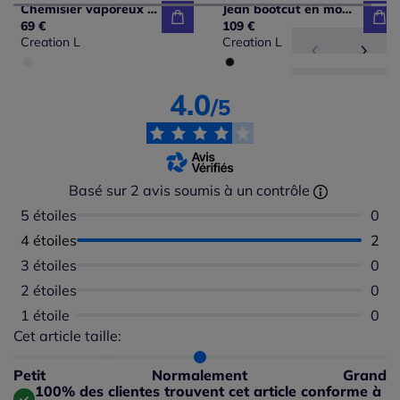
Chemisier vaporeux Georgette avec col chemise et lavallière en polyester recyclé
Jean bootcut en modal-coton à taille haute avec poches
69 €
109 €
Creation L
Creation L
4.0
/5
Basé sur 2 avis soumis à un contrôle
5 étoiles
Aucu
0
4 étoiles
Nomb
2
3 étoiles
Aucu
0
2 étoiles
Aucu
0
1 étoile
Aucu
0
Cet article taille:
Répartition du taillant selon les avis clients
Taille normalement : 0%
Taille petit : 50%
Petit
Normalement
Grand
Taille grand : 50%
100% des clientes trouvent cet article conforme à