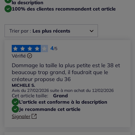
la description
100% des clientes recommandent cet article
Trier par :
Les plus récents
Les plus récents
4
/5
Vérifié
Les plus anciens
Dommage la taille la plus petite est le 38 et
beaucoup trop grand, il faudrait que le
Notes les plus élevées
créateur propose du 36
MICHELE S.
Avis du 27/02/2026 suite à mon achat du 12/02/2026
Notes les plus basses
Cet article taille:
Grand
L’article est conforme à la description
Je recommande cet article
Signaler