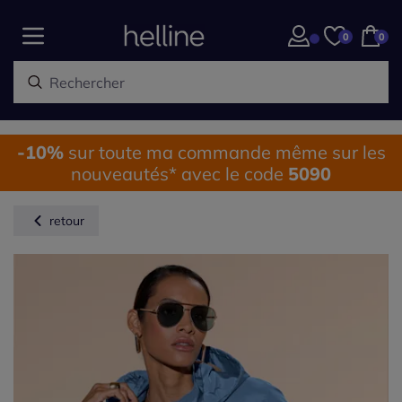
0
0
-10%
sur toute ma commande même sur les
nouveautés* avec le code
5090
retour