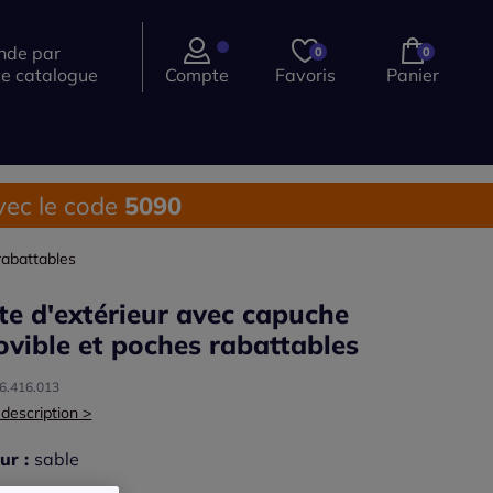
de par
0
0
ce catalogue
Compte
Favoris
Panier
ec le code
5090
rabattables
te d'extérieur avec capuche
vible et poches rabattables
36.416.013
 description >
ur :
sable