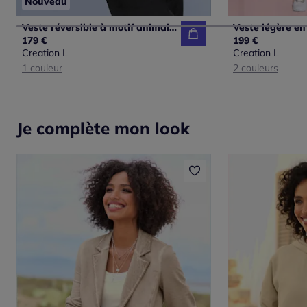
Nouveau
Veste réversible à motif animal et manches longues avec poches
179 €
199 €
Creation L
Creation L
1 couleur
2 couleurs
Je complète mon look