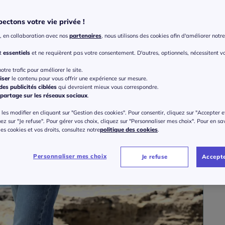
ectons votre vie privée !
Taille
, en collaboration avec nos
partenaires
, nous utilisons des cookies afin d'améliorer notre 
Veu
nt
essentiels
et ne requièrent pas votre consentement. D'autres, optionnels, nécessitent v
Gu
36 
otre trafic pour améliorer le site.
iser
le contenu pour vous offrir une expérience sur mesure.
11
es publicités ciblées
qui devraient mieux vous correspondre.
partage sur les réseaux sociaux
.
38 
ou 3 f
les modifier en cliquant sur "Gestion des cookies". Pour consentir, cliquez sur "Accepter e
uez sur "Je refuse". Pour gérer vos choix, cliquez sur "Personnaliser mes choix". Pour en sa
40 
 des cookies et vos droits, consultez notre
politique des cookies
.
42 
Personnaliser mes choix
Je refuse
Accepte
44 
46 