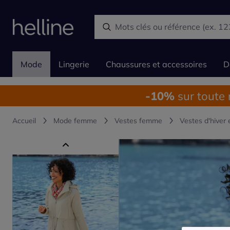
Mode
Lingerie
Chaussures et accessoires
D
-10%
sur toute
Accueil
Mode femme
Vestes femme
Vestes d'hiver