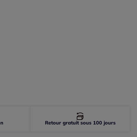
-
En stock
-
En stock
-
En stock
on
Retour gratuit sous 100 jours