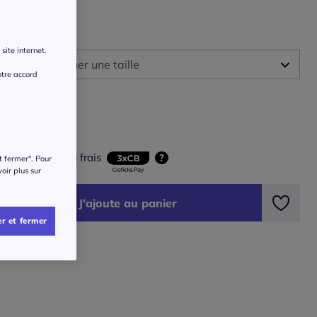
 :
site internet.
illez sélectionner une taille
otre accord
ide des tailles
-
En stock
9
€
-
En stock
ois 39,67 € sans frais
?
t fermer". Pour
voir plus sur
-
En stock
J'ajoute au panier
-
En stock
r et fermer
-
En stock
-
En stock