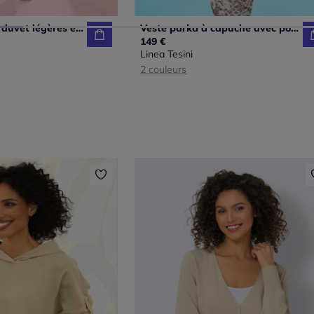
Veste légère en duvet légères et confortables
Veste parka à capuche avec poches et manches longues
149 €
Linea Tesini
2 couleurs