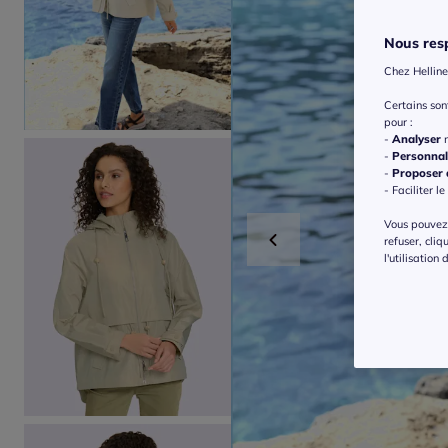
Nous resp
Chez Helline
Certains so
pour :
-
Analyser
n
-
Personnal
-
Proposer d
- Faciliter le
Vous pouvez 
refuser, cliq
l'utilisation