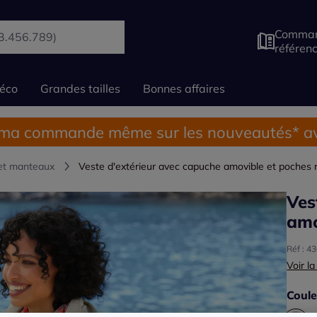
Comman
référen
éco
Grandes tailles
Bonnes affaires
 ma commande même sur les nouveautés* av
 et manteaux
Veste d'extérieur avec capuche amovible et poches 
Ves
amo
Réf : 4
Voir la
Coule