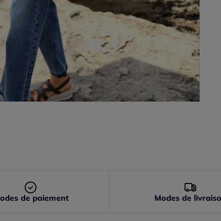
48 
50 
52 
odes de paiement
Modes de livrais