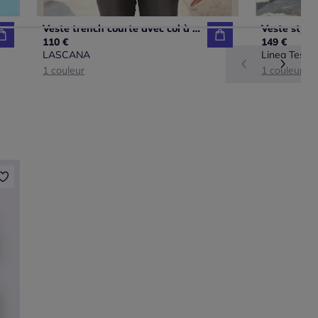
Veste trench courte avec col à revers et boutons imitants
110 €
149 €
LASCANA
Linea Tesini
1 couleur
1 couleur