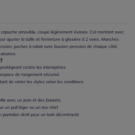
à capuche amovible, coupe légèrement évasée. Col montant avec
our ajuster la taille et fermeture à glissière à 2 voies. Manches
ession, poches à rabat avec bouton-pression de chaque côté.
 aisance.
?
rotégeant contre les intempéries
n espace de rangement sécurisé
t de varier les styles selon les conditions
ville avec un jean et des baskets
r un pull léger ou un tee-shirt
n pantalon droit pour un look décontracté