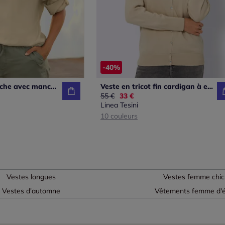
-40%
Chemisier capuche avec manches retroussables et ourlet élastiqué
Veste en tricot fin cardigan à encolure en V
Ancien prix :
55 €
Nouveau prix :
33 €
Linea Tesini
10 couleurs
Vestes longues
Vestes femme chic
Vestes d'automne
Vêtements femme d'