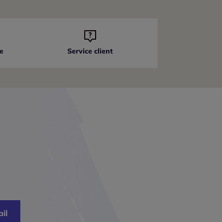
e
Service client
il