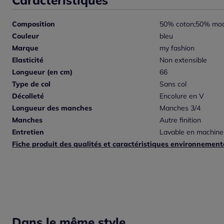
Composition
50% coton;50% mod
Couleur
bleu
Marque
my fashion
Elasticité
Non extensible
Longueur (en cm)
66
Type de col
Sans col
Décolleté
Encolure en V
Longueur des manches
Manches 3/4
Manches
Autre finition
Entretien
Lavable en machine
Fiche produit des qualités et caractéristiques environnement
Dans le même style...