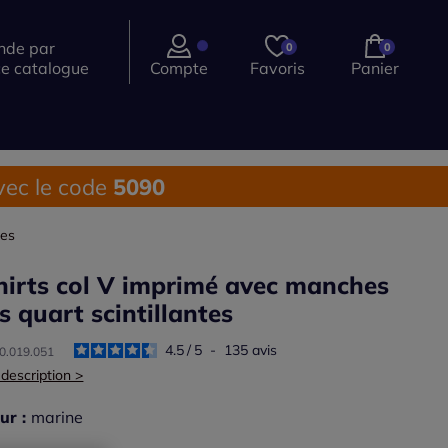
de par
0
0
ce catalogue
Compte
Favoris
Panier
ec le code
5090
tes
hirts col V imprimé avec manches
is quart scintillantes
4.5
/
5
-
135
avis
00.019.051
 description >
ur :
marine
r une couleur :