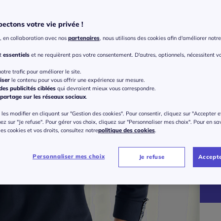
ectons votre vie privée !
, en collaboration avec nos
partenaires
, nous utilisons des cookies afin d'améliorer notre 
nt
essentiels
et ne requièrent pas votre consentement. D'autres, optionnels, nécessitent v
otre trafic pour améliorer le site.
iser
le contenu pour vous offrir une expérience sur mesure.
es publicités ciblées
qui devraient mieux vous correspondre.
partage sur les réseaux sociaux
.
Taille
les modifier en cliquant sur "Gestion des cookies". Pour consentir, cliquez sur "Accepter e
Veu
uez sur "Je refuse". Pour gérer vos choix, cliquez sur "Personnaliser mes choix". Pour en sa
 des cookies et vos droits, consultez notre
politique des cookies
.
Gu
38 
40
Personnaliser mes choix
Je refuse
Accepte
40 
42 