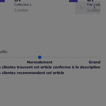
35 €
40 €
Collection L
Fair Lady
1 couleur
1 couleur
aille:
du taillant selon les avis clients
 normalement : 94%
petit : 3%
Normalement
Grand
 grand : 3%
clientes trouvent cet article conforme à la description
 clientes recommandent cet article