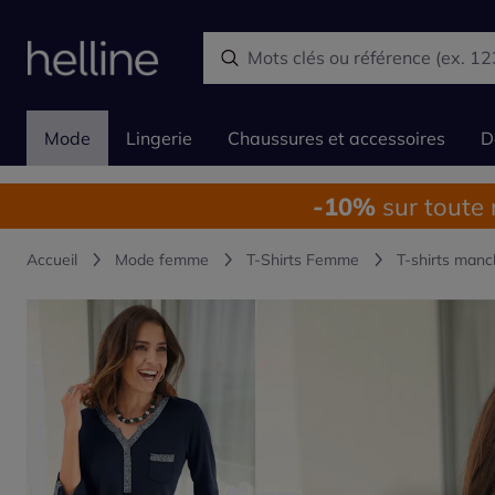
Mode
Lingerie
Chaussures et accessoires
D
-10%
sur toute
Accueil
Mode femme
T-Shirts Femme
T-shirts manc