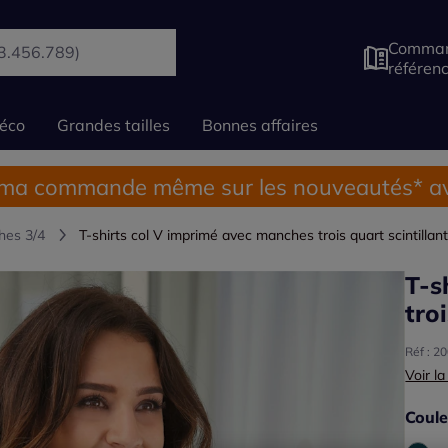
Comman
référen
éco
Grandes tailles
Bonnes affaires
 ma commande même sur les nouveautés* av
hes 3/4
T-shirts col V imprimé avec manches trois quart scintillan
T-s
tro
Réf : 2
Voir la
Coule
Choisi