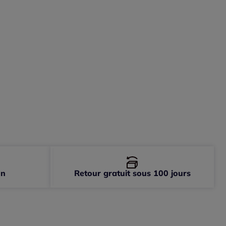
-
En stock
-
En stock
-
En stock
-
En stock
-
En stock
-
En stock
-
En stock
on
Retour gratuit sous 100 jours