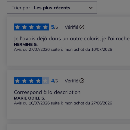
Trier par :
Les plus récents
Les plus récents
5
Vérifié
/5
Les plus anciens
Je l'avais déjà dans un autre coloris; je l'ai rache
HERMINE G.
Avis du 27/07/2026 suite à mon achat du 10/07/2026
Notes les plus élevées
Notes les plus basses
4
Vérifié
/5
Correspond à la description
MARIE ODILE S.
Avis du 10/07/2026 suite à mon achat du 27/06/2026