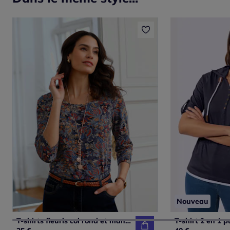
Nouveau
T-shirts fleuris col rond et manches trois quarts
T-shirt 2 en 1 p