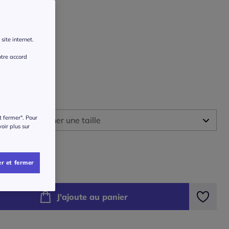
site internet.
otre accord
 :
t fermer". Pour
illez sélectionner une taille
voir plus sur
ide des tailles
-
En stock
€
r et fermer
-
En stock
J'ajoute au panier
-
En stock