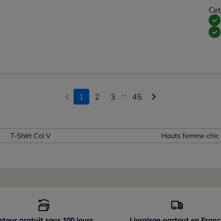
Cet
...
1
2
3
45
T-Shirt Col V
Hauts femme chic
etour gratuit sous 100 jours
Livraison partout
en Franc