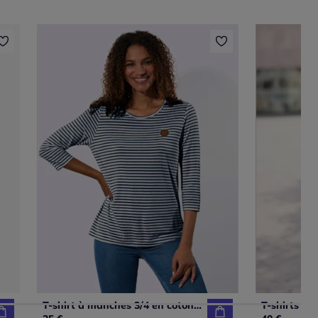
T-shirt à manches 3/4 en coton avec motif rayures marinière