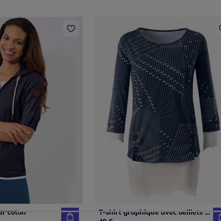
ur coton
T-shirt graphique avec oeillets et laçages décoratifs