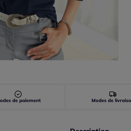
44 
46 
48 
50 
52 
54 
56 
odes de paiement
Modes de livrais
Description