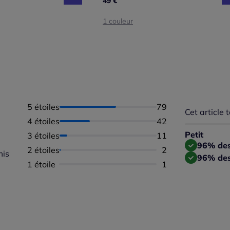
49 €
1 couleur
5 étoiles
Nombre d'avis :
79
Cet article t
Répartition 
4 étoiles
Nombre d'avis :
42
Taille
Taille 
Petit
3 étoiles
Nombre d'avis :
11
Taille
96% des 
2 étoiles
Nombre d'avis :
2
mis
96% des
1 étoile
Nombre d'avis :
1