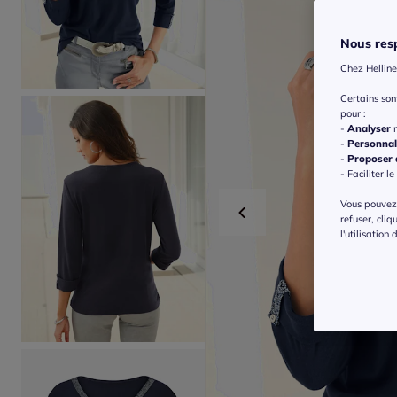
Nous resp
Chez Helline
Certains so
pour :
-
Analyser
n
-
Personnal
-
Proposer d
- Faciliter le
Vous pouvez 
refuser, cliq
l'utilisation