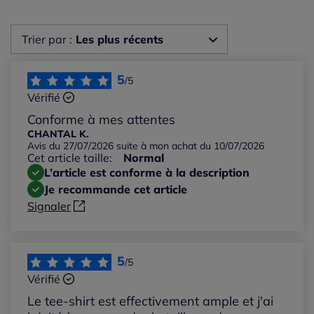
Trier par :
Les plus récents
Les plus récents
5
/5
Vérifié
Les plus anciens
Conforme à mes attentes
CHANTAL K.
Avis du 27/07/2026 suite à mon achat du 10/07/2026
Notes les plus élevées
Cet article taille:
Normal
L’article est conforme à la description
Notes les plus basses
Je recommande cet article
Signaler
5
/5
Vérifié
Le tee-shirt est effectivement ample et j'ai