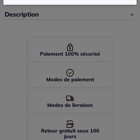
Description
44 -
En stock
46 -
En stock
48 -
En stock
Paiement 100% sécurisé
50 -
En stock
Modes de paiement
52 -
En stock
Modes de livraison
Retour gratuit sous 100
jours