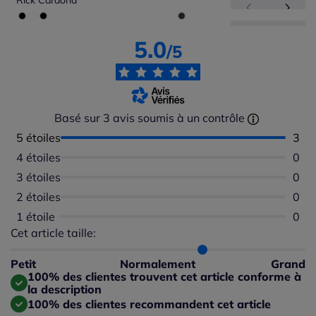
Rick Cardona
5.0
/5
Basé sur 3 avis soumis à un contrôle
5 étoiles
Nomb
3
4 étoiles
Aucu
0
3 étoiles
Aucu
0
2 étoiles
Aucu
0
1 étoile
Aucu
0
Cet article taille:
Répartition du taillant selon les avis clients
Taille normalement : 67%
Taille petit : 0%
Petit
Normalement
Grand
Taille grand : 33%
100% des clientes trouvent cet article conforme à
la description
100% des clientes recommandent cet article