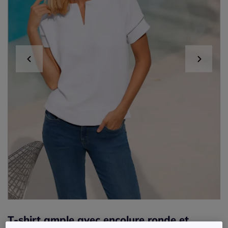
T-shirt ample avec encolure ronde et