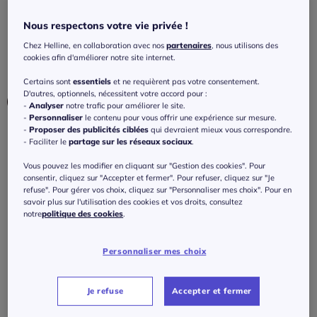
manches courtes
Nous respectons votre vie privée !
5
/
5
-
3
avis
Réf : 193.972.039
Chez Helline, en collaboration avec nos
partenaires
, nous utilisons des
cookies afin d'améliorer notre site internet.
Couleur :
blanc
Certains sont
essentiels
et ne requièrent pas votre consentement.
D'autres, optionnels, nécessitent votre accord pour :
-
Analyser
notre trafic pour améliorer le site.
-
Personnaliser
le contenu pour vous offrir une expérience sur mesure.
-
Proposer des publicités ciblées
qui devraient mieux vous correspondre.
Taille :
- Faciliter le
partage sur les réseaux sociaux
.
Veuillez sélectionner une taille
Vous pouvez les modifier en cliquant sur "Gestion des cookies". Pour
consentir, cliquez sur "Accepter et fermer". Pour refuser, cliquez sur "Je
Guide des tailles
refuse". Pour gérer vos choix, cliquez sur "Personnaliser mes choix". Pour en
36 -
En stock
savoir plus sur l'utilisation des cookies et vos droits, consultez
notre
politique des cookies
.
55
€
38 -
En stock
Personnaliser mes choix
J'ajoute au panier
40 -
En stock
Je refuse
Accepter et fermer
42 -
En stock
Caractéristiques