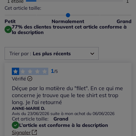
1 étoile
Nomb
1
Cet article taille:
Répartition du taillant selon les avis clients
Taille normalement : 78%
Taille petit : 11%
Petit
Normalement
Grand
Taille grand : 11%
77% des clientes trouvent cet article conforme à
la description
Trier par :
Les plus récents
Les plus récents
1
/5
Vérifié
Les plus anciens
Déçue par la matière du "filet". En ce qui me
concerne je trouve que le tee shirt est trop
Notes les plus élevées
long. Je l'ai retourné
ANNE-MARIE D.
Avis du 23/06/2026 suite à mon achat du 06/06/2026
Notes les plus basses
Cet article taille:
Grand
L’article est conforme à la description
Signaler