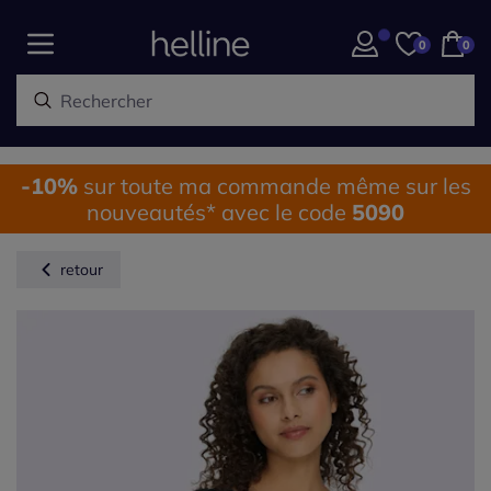
0
0
-10%
sur toute ma commande même sur les
nouveautés* avec le code
5090
retour