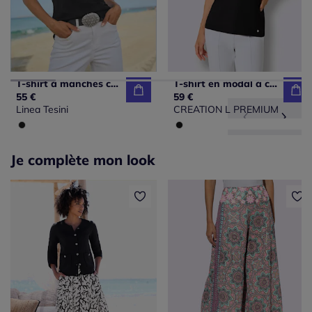
T-shirt à manches courtes avec dentelle crochetée au col
T-shirt en modal à col V et manches mi-longues
55 €
59 €
Linea Tesini
CREATION L PREMIUM
Je complète mon look