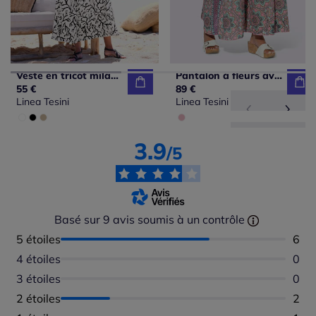
Veste en tricot milanais à manches longues et poches
Pantalon à fleurs avec large jambes et poches cousues
55 €
89 €
Linea Tesini
Linea Tesini
3.9
/5
Basé sur 9 avis soumis à un contrôle
5 étoiles
Nomb
6
4 étoiles
Aucu
0
3 étoiles
Aucu
0
2 étoiles
Nomb
2