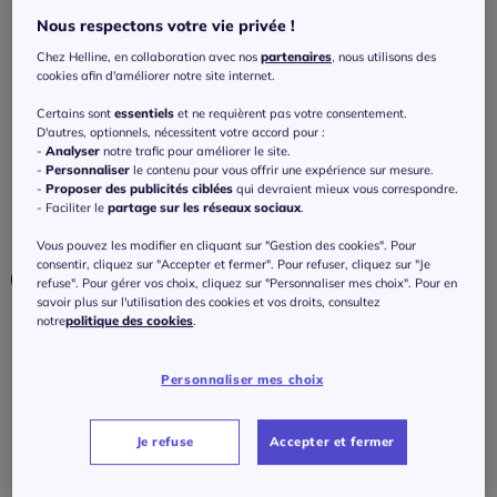
ajouré en maille transparente
Nous respectons votre vie privée !
3.9
/
5
-
9
avis
Réf : 670.399.011
Chez Helline, en collaboration avec nos
partenaires
, nous utilisons des
cookies afin d'améliorer notre site internet.
Certains sont
essentiels
et ne requièrent pas votre consentement.
Couleur :
noir
D'autres, optionnels, nécessitent votre accord pour :
Choisir une couleur :
-
Analyser
notre trafic pour améliorer le site.
-
Personnaliser
le contenu pour vous offrir une expérience sur mesure.
-
Proposer des publicités ciblées
qui devraient mieux vous correspondre.
- Faciliter le
partage sur les réseaux sociaux
.
Vous pouvez les modifier en cliquant sur "Gestion des cookies". Pour
consentir, cliquez sur "Accepter et fermer". Pour refuser, cliquez sur "Je
refuse". Pour gérer vos choix, cliquez sur "Personnaliser mes choix". Pour en
savoir plus sur l'utilisation des cookies et vos droits, consultez
notre
politique des cookies
.
Taille :
Personnaliser mes choix
Veuillez sélectionner une taille
Je refuse
Accepter et fermer
Guide des tailles
36 -
En stock