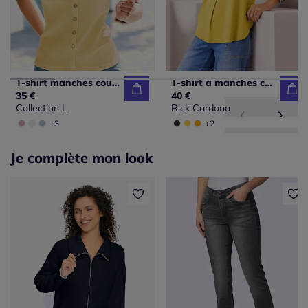
T-shirt manches courtes encolure V qualité côtelée extensible
T-shirt à manches courtes avec encolure en V chevauchante
35 €
40 €
Collection L
Rick Cardona
+3
+2
Je complète mon look