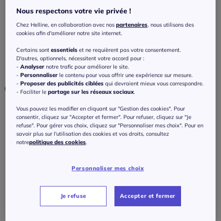
décoratifs léger
Nous respectons votre vie privée !
4.2
/
5
-
5
avis
Réf : 534.620.016
Chez Helline, en collaboration avec nos
partenaires
, nous utilisons des
cookies afin d'améliorer notre site internet.
Certains sont
essentiels
et ne requièrent pas votre consentement.
Couleur :
jaune soleil
D'autres, optionnels, nécessitent votre accord pour :
Choisir une couleur :
-
Analyser
notre trafic pour améliorer le site.
-
Personnaliser
le contenu pour vous offrir une expérience sur mesure.
-
Proposer des publicités ciblées
qui devraient mieux vous correspondre.
- Faciliter le
partage sur les réseaux sociaux
.
Vous pouvez les modifier en cliquant sur "Gestion des cookies". Pour
consentir, cliquez sur "Accepter et fermer". Pour refuser, cliquez sur "Je
refuse". Pour gérer vos choix, cliquez sur "Personnaliser mes choix". Pour en
savoir plus sur l'utilisation des cookies et vos droits, consultez
notre
politique des cookies
.
Taille :
Personnaliser mes choix
Veuillez sélectionner une taille
Je refuse
Accepter et fermer
Guide des tailles
36 -
Disponible dans 4 semaines