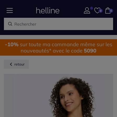
0
0
-10%
sur toute ma commande même sur les
nouveautés* avec le code
5090
retour