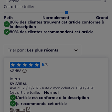
1 étoile
Aucu
0
Cet article taille:
Répartition du taillant selon les avis clients
Taille normalement : 80%
Taille petit : 0%
Petit
Normalement
Grand
Taille grand : 20%
80% des clientes trouvent cet article conforme à
la description
80% des clientes recommandent cet article
Trier par :
Les plus récents
Les plus récents
5
/5
Vérifié
Les plus anciens
idem
SYLVIE M.
Avis du 23/06/2026 suite à mon achat du 03/06/2026
Notes les plus élevées
Cet article taille:
Normal
L’article est conforme à la description
Notes les plus basses
Je recommande cet article
Signaler