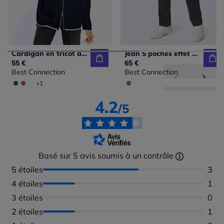
Cardigan en tricot à col montant et manches longues avec glissière
Jean 5 poches effet usé décontracté en qualité extensible
55 €
65 €
Best Connection
Best Connection
+1
4.2
/5
Basé sur 5 avis soumis à un contrôle
5 étoiles
Nomb
3
4 étoiles
Nomb
1
3 étoiles
Aucu
0
2 étoiles
Nomb
1