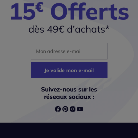
Mon adresse mail
Je valide mon e-mail
Suivez-nous sur les
réseaux sociaux :