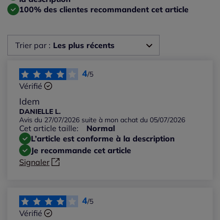
100% des clientes recommandent cet article
Trier par :
Les plus récents
Les plus récents
4
/5
Vérifié
Les plus anciens
Idem
DANIELLE L.
Avis du 27/07/2026 suite à mon achat du 05/07/2026
Notes les plus élevées
Cet article taille:
Normal
L’article est conforme à la description
Notes les plus basses
Je recommande cet article
Signaler
4
/5
Vérifié