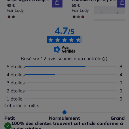
49 €
59 €
Fair Lady
Fair Lady
4.7
/5
Basé sur 12 avis soumis à un contrôle
5 étoiles
Nomb
8
4 étoiles
Nomb
4
3 étoiles
Aucu
0
2 étoiles
Aucu
0
1 étoile
Aucu
0
Cet article taille:
Répartition du taillant selon les avis clients
Taille normalement : 100%
Taille petit : 0%
Petit
Normalement
Grand
Taille grand : 0%
100% des clientes trouvent cet article conforme à
la description