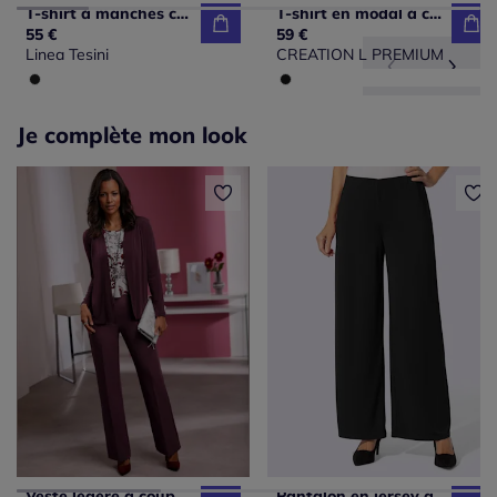
T-shirt à manches courtes avec dentelle crochetée au col
T-shirt en modal à col V et manches mi-longues
55 €
59 €
Linea Tesini
CREATION L PREMIUM
Je complète mon look
Veste légère à coupe ouverte avec bords arrondis et fluidité
Pantalon en jersey avec ceinture élastique et jambes larges