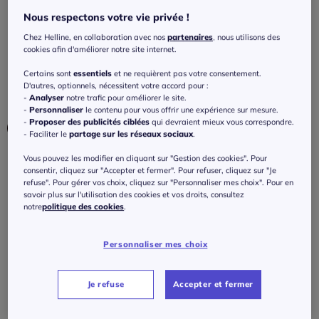
avec échancrures brillantes
Nous respectons votre vie privée !
4.7
/
5
-
12
avis
Réf : 144.965.131
Chez Helline, en collaboration avec nos
partenaires
, nous utilisons des
cookies afin d'améliorer notre site internet.
Certains sont
essentiels
et ne requièrent pas votre consentement.
Couleur :
noir
D'autres, optionnels, nécessitent votre accord pour :
Choisir une couleur :
-
Analyser
notre trafic pour améliorer le site.
-
Personnaliser
le contenu pour vous offrir une expérience sur mesure.
-
Proposer des publicités ciblées
qui devraient mieux vous correspondre.
- Faciliter le
partage sur les réseaux sociaux
.
Vous pouvez les modifier en cliquant sur "Gestion des cookies". Pour
Taille :
consentir, cliquez sur "Accepter et fermer". Pour refuser, cliquez sur "Je
refuse". Pour gérer vos choix, cliquez sur "Personnaliser mes choix". Pour en
Veuillez sélectionner une taille
savoir plus sur l'utilisation des cookies et vos droits, consultez
notre
politique des cookies
.
Guide des tailles
38 -
En stock
35
€
Personnaliser mes choix
40 -
En stock
Je refuse
Accepter et fermer
J'ajoute au panier
42 -
Disponible dans 3 semaines