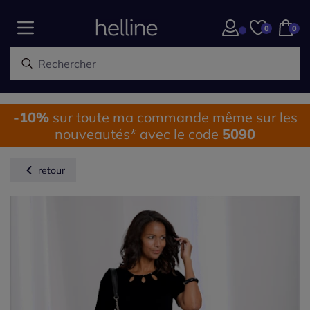
0
0
-10%
sur toute ma commande même sur les
nouveautés* avec le code
5090
retour