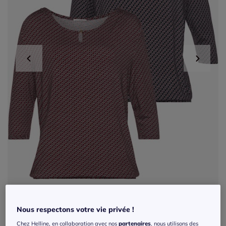
Nous respectons votre vie privée !
Exclu web
Chez Helline, en collaboration avec nos
partenaires
, nous utilisons des