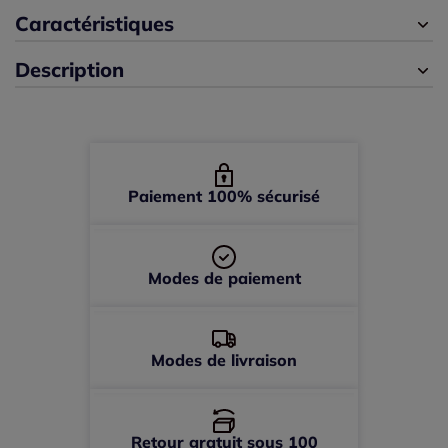
46/48 -
En stock
Caractéristiques
Description
50/52 -
En stock
Paiement 100% sécurisé
Modes de paiement
Modes de livraison
Retour gratuit sous 100