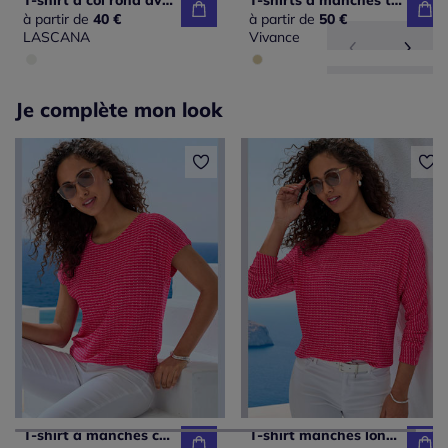
T-shirt à col rond avec imprimé graphique et ourlet arrondi
T-shirts à manches trois quarts avec boutons dorés raffinés
à partir de
40 €
à partir de
50 €
LASCANA
Vivance
Je complète mon look
T-shirt à manches courtes avec motif en tricot et encolure ronde
T-shirt manches longues à encolure ronde avec élastique à la taille