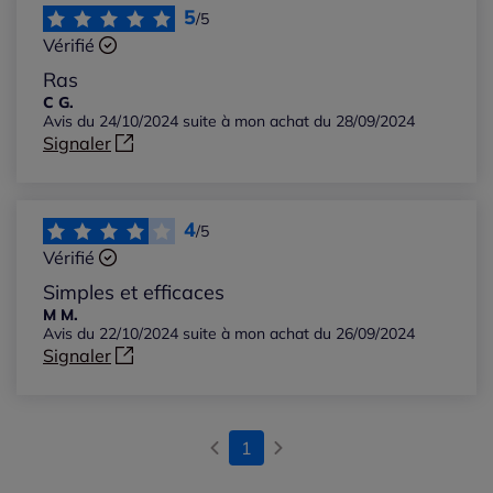
Les plus récents
5
/5
Vérifié
Les plus anciens
Ras
C G.
Avis du 24/10/2024 suite à mon achat du 28/09/2024
Notes les plus élevées
Signaler
Notes les plus basses
4
/5
Vérifié
Simples et efficaces
M M.
Avis du 22/10/2024 suite à mon achat du 26/09/2024
Signaler
1