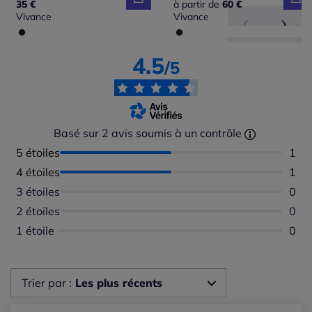
35 €
à partir de
60 €
Vivance
Vivance
4.5
/5
Basé sur 2 avis soumis à un contrôle
5 étoiles
Nomb
1
4 étoiles
Nomb
1
3 étoiles
Aucu
0
2 étoiles
Aucu
0
1 étoile
Aucu
0
Trier par :
Les plus récents