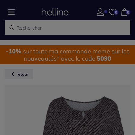
0
0
-10%
sur toute ma commande même sur les
nouveautés* avec le code
5090
retour