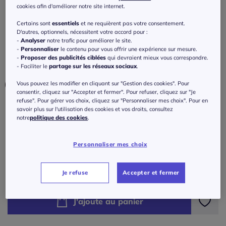
T-shirt à manches 3/4 avec encolure ronde
cookies afin d'améliorer notre site internet.
et bouton devant
Certains sont
essentiels
et ne requièrent pas votre consentement.
D'autres, optionnels, nécessitent votre accord pour :
4.5
/
5
-
2
avis
Réf : 264.770.009
-
Analyser
notre trafic pour améliorer le site.
-
Personnaliser
le contenu pour vous offrir une expérience sur mesure.
-
Proposer des publicités ciblées
qui devraient mieux vous correspondre.
Couleur :
mûre, marine
- Faciliter le
partage sur les réseaux sociaux
.
Vous pouvez les modifier en cliquant sur "Gestion des cookies". Pour
consentir, cliquez sur "Accepter et fermer". Pour refuser, cliquez sur "Je
refuse". Pour gérer vos choix, cliquez sur "Personnaliser mes choix". Pour en
savoir plus sur l'utilisation des cookies et vos droits, consultez
Taille :
notre
politique des cookies
.
Veuillez sélectionner une taille
Personnaliser mes choix
Guide des tailles
34/36 -
En stock
58
€
Je refuse
Accepter et fermer
38/40 -
En stock
J'ajoute au panier
42/44 -
En stock