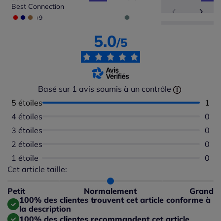
Best Connection
+9
5.0
/5
Basé sur 1 avis soumis à un contrôle
5 étoiles
Nomb
1
4 étoiles
Aucu
0
3 étoiles
Aucu
0
2 étoiles
Aucu
0
1 étoile
Aucu
0
Cet article taille:
Répartition du taillant selon les avis clients
Taille normalement : 100%
Taille petit : 0%
Petit
Normalement
Grand
Taille grand : 0%
100% des clientes trouvent cet article conforme à
la description
100% des clientes recommandent cet article