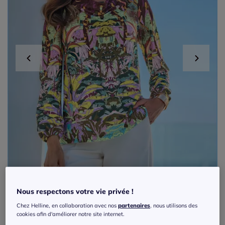
Nous respectons votre vie privée !
Chez Helline, en collaboration avec nos
partenaires
, nous utilisons des
cookies afin d'améliorer notre site internet.
T-shirt col bénitier à motif jungle imprimé