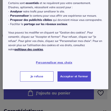
recyclé
Certains sont
essentiels
et ne requièrent pas votre consentement.
D'autres, optionnels, nécessitent votre accord pour :
5
/
5
-
1
avis
Réf : 420.950.007
-
Analyser
notre trafic pour améliorer le site.
-
Personnaliser
le contenu pour vous offrir une expérience sur mesure.
-
Proposer des publicités ciblées
qui devraient mieux vous correspondre.
- Faciliter le
partage sur les réseaux sociaux
.
Couleur :
roseau-cognac imprimé
Vous pouvez les modifier en cliquant sur "Gestion des cookies". Pour
consentir, cliquez sur "Accepter et fermer". Pour refuser, cliquez sur "Je
refuse". Pour gérer vos choix, cliquez sur "Personnaliser mes choix". Pour en
savoir plus sur l'utilisation des cookies et vos droits, consultez
Taille :
notre
politique des cookies
.
Veuillez sélectionner une taille
Personnaliser mes choix
Guide des tailles
36 -
En stock
55
€
Je refuse
Accepter et fermer
38 -
En stock
J'ajoute au panier
40 -
En stock
42 -
En stock
Caractéristiques