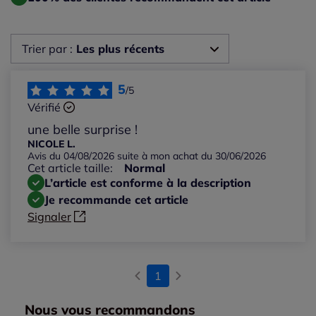
Trier par :
Les plus récents
Les plus récents
5
/5
Vérifié
Les plus anciens
une belle surprise !
NICOLE L.
Avis du 04/08/2026 suite à mon achat du 30/06/2026
Notes les plus élevées
Cet article taille:
Normal
L’article est conforme à la description
Notes les plus basses
Je recommande cet article
Signaler
1
Nous vous recommandons