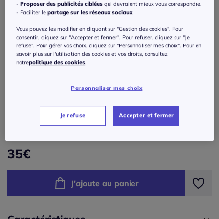
latérales en jersey extensible
-
Proposer des publicités ciblées
qui devraient mieux vous correspondre.
- Faciliter le
partage sur les réseaux sociaux
.
Réf : 816.494.002
Vous pouvez les modifier en cliquant sur "Gestion des cookies". Pour
consentir, cliquez sur "Accepter et fermer". Pour refuser, cliquez sur "Je
refuse". Pour gérer vos choix, cliquez sur "Personnaliser mes choix". Pour en
Couleur :
marine
savoir plus sur l'utilisation des cookies et vos droits, consultez
notre
politique des cookies
.
Personnaliser mes choix
Taille :
Veuillez sélectionner une taille
Je refuse
Accepter et fermer
Guide des tailles
34/36 -
Disponible dans 2 semaines
35
€
38/40 -
En stock
J'ajoute au panier
42/44 -
En stock
46/48 -
En stock
Caractéristiques