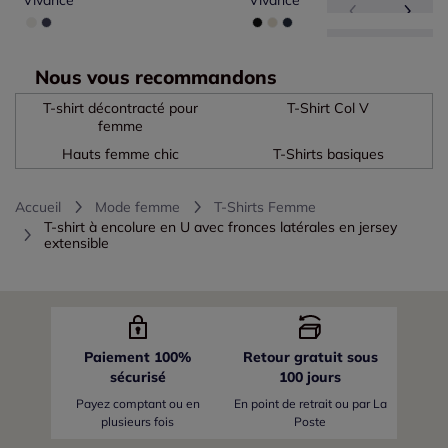
Vivance
Vivance
Nous vous recommandons
T-shirt décontracté pour
T-Shirt Col V
femme
Hauts femme chic
T-Shirts basiques
Accueil
Mode femme
T-Shirts Femme
T-shirt à encolure en U avec fronces latérales en jersey
extensible
Paiement 100%
Retour gratuit sous
sécurisé
100 jours
Payez comptant ou en
En point de retrait ou par La
plusieurs fois
Poste