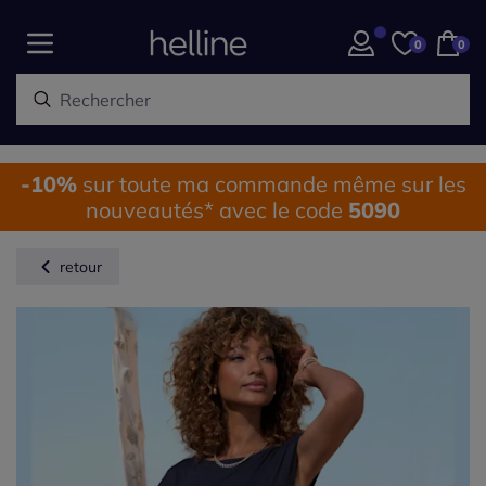
0
0
-10%
sur toute ma commande même sur les
nouveautés* avec le code
5090
retour