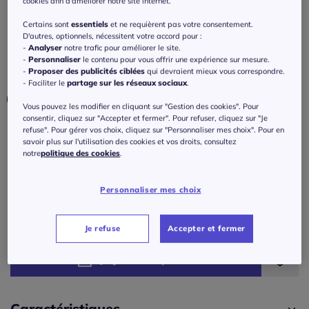
cookies afin d'améliorer notre site internet.
pierres brillantes
Certains sont
essentiels
et ne requièrent pas votre consentement.
5
/
5
-
1
avis
Réf : 275.125.016
D'autres, optionnels, nécessitent votre accord pour :
-
Analyser
notre trafic pour améliorer le site.
-
Personnaliser
le contenu pour vous offrir une expérience sur mesure.
-
Proposer des publicités ciblées
qui devraient mieux vous correspondre.
Couleur :
écru-noir à motifs
- Faciliter le
partage sur les réseaux sociaux
.
Vous pouvez les modifier en cliquant sur "Gestion des cookies". Pour
consentir, cliquez sur "Accepter et fermer". Pour refuser, cliquez sur "Je
refuse". Pour gérer vos choix, cliquez sur "Personnaliser mes choix". Pour en
Taille :
savoir plus sur l'utilisation des cookies et vos droits, consultez
notre
politique des cookies
.
Veuillez sélectionner une taille
Guide des tailles
38 -
En stock
Personnaliser mes choix
85
€
40 -
En stock
Je refuse
Accepter et fermer
J'ajoute au panier
42 -
En stock
44 -
En stock
Caractéristiques