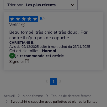
Trier par :
Les plus récents
Les plus récents
5
/5
Vérifié
Les plus anciens
Beau tombé, très chic et très doux . Par
contre il n’y a pas de capuche.
Notes les plus élevées
CHRISTIANE B.
Avis du 09/12/2025 suite à mon achat du 23/11/2025
Cet article taille:
Normal
Notes les plus basses
Je recommande cet article
Signaler
1
Accueil
Mode femme
Tenues de détente femme
Sweatshirt à capuche avec paillettes et pierres brillantes