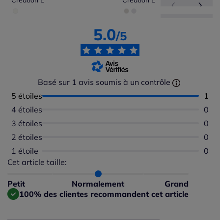
Creation L
Creation L
5.0
/5
Basé sur 1 avis soumis à un contrôle
5 étoiles
Nomb
1
4 étoiles
Aucu
0
3 étoiles
Aucu
0
2 étoiles
Aucu
0
1 étoile
Aucu
0
Cet article taille:
Répartition du taillant selon les avis clients
Taille normalement : 100%
Taille petit : 0%
Petit
Normalement
Grand
Taille grand : 0%
100% des clientes recommandent cet article