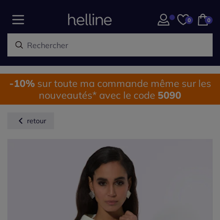
0
0
-10%
sur toute ma commande même sur les
nouveautés* avec le code
5090
retour