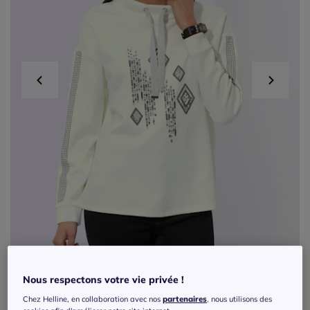
Nous respectons votre vie privée !
Sweatshirt à capuche avec paillettes et
Chez Helline, en collaboration avec nos
partenaires
, nous utilisons des