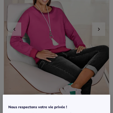
Nous respectons votre vie privée !
Sweatshirts avec mancherons