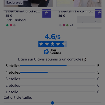
Exclu web
Sweat-shirt à col rond et empiècement en matière tissée
Sweatshirt à col montant avec motif lettres et touches brillantes
55 €
59 €
Rick Cardona
+1
4.6
/5
Basé sur 8 avis soumis à un contrôle
5 étoiles
Nomb
5
4 étoiles
Nomb
3
3 étoiles
Aucu
0
2 étoiles
Aucu
0
1 étoile
Aucu
0
Cet article taille:
Répartition du taillant selon les avis clients
Taille normalement : 100%