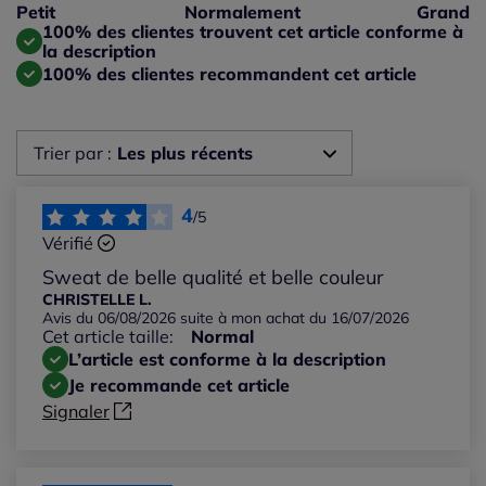
Taille petit : 0%
Petit
Normalement
Grand
Taille grand : 0%
100% des clientes trouvent cet article conforme à
la description
100% des clientes recommandent cet article
Trier par :
Les plus récents
Les plus récents
4
/5
Vérifié
Les plus anciens
Sweat de belle qualité et belle couleur
CHRISTELLE L.
Avis du 06/08/2026 suite à mon achat du 16/07/2026
Notes les plus élevées
Cet article taille:
Normal
L’article est conforme à la description
Notes les plus basses
Je recommande cet article
Signaler