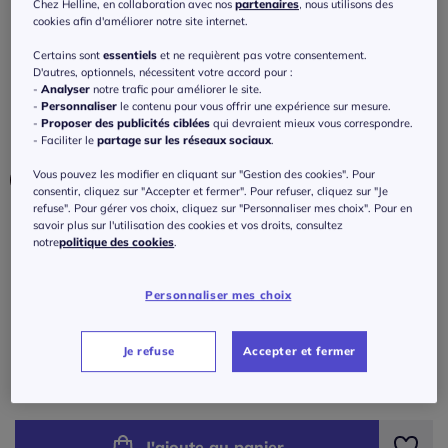
décontractés et encolure ronde
Chez Helline, en collaboration avec nos
partenaires
, nous utilisons des
cookies afin d'améliorer notre site internet.
4.6
/
5
-
8
avis
Réf : 102.138.003
Certains sont
essentiels
et ne requièrent pas votre consentement.
D'autres, optionnels, nécessitent votre accord pour :
-
Analyser
notre trafic pour améliorer le site.
Couleur :
fuchsia
-
Personnaliser
le contenu pour vous offrir une expérience sur mesure.
-
Proposer des publicités ciblées
qui devraient mieux vous correspondre.
Choisir une couleur :
- Faciliter le
partage sur les réseaux sociaux
.
Vous pouvez les modifier en cliquant sur "Gestion des cookies". Pour
consentir, cliquez sur "Accepter et fermer". Pour refuser, cliquez sur "Je
refuse". Pour gérer vos choix, cliquez sur "Personnaliser mes choix". Pour en
savoir plus sur l'utilisation des cookies et vos droits, consultez
notre
politique des cookies
.
Taille :
Personnaliser mes choix
Veuillez sélectionner une taille
Guide des tailles
36 -
En stock
Je refuse
Accepter et fermer
65
€
38 -
En stock
J'ajoute au panier