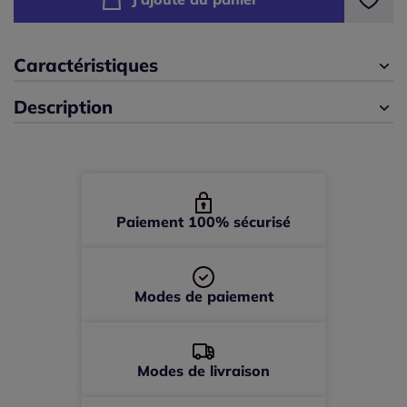
40 -
En stock
42 -
En stock
Caractéristiques
Description
44 -
En stock
46 -
En stock
48 -
En stock
Paiement 100% sécurisé
50 -
En stock
Modes de paiement
52 -
En stock
Modes de livraison