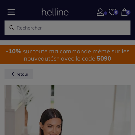
0
0
-10%
sur toute ma commande même sur les
nouveautés* avec le code
5090
retour