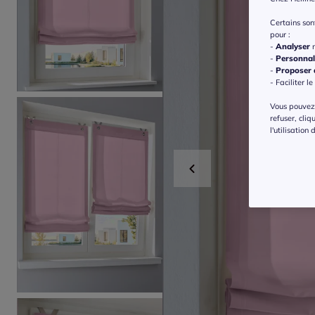
Certains so
pour :
-
Analyser
n
-
Personnal
-
Proposer d
- Faciliter le
Vous pouvez 
refuser, cliq
l'utilisation