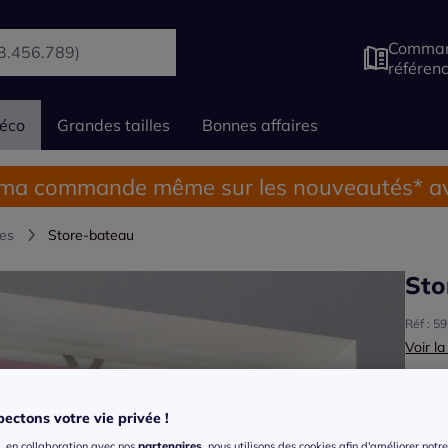
Comman
référen
éco
Grandes tailles
Bonnes affaires
 ma commande même sur les nouveautés* av
res
Store-bateau
Sto
Réf : 5
Voir la
Coule
Choisi
ectons votre vie privée !
, en collaboration avec nos
partenaires
, nous utilisons des cookies afin d'améliorer notre 