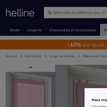
Mode
Lingerie
Chaussures et accessoires
D
-10%
sur toute
Accueil
Décoration
Linge de maison
Rideaux et Sto
Nous resp
Chez Helline