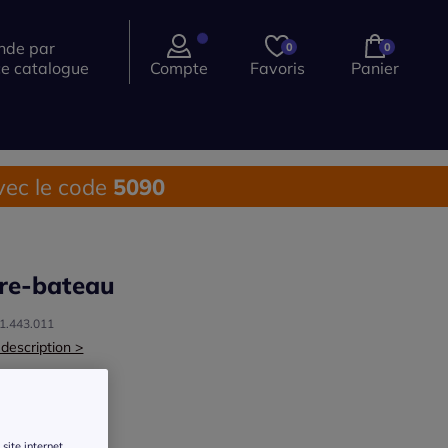
de par
0
0
ce catalogue
Compte
Favoris
Panier
ec le code
5090
re-bateau
91.443.011
 description >
ur :
mauve
r une couleur :
site internet.