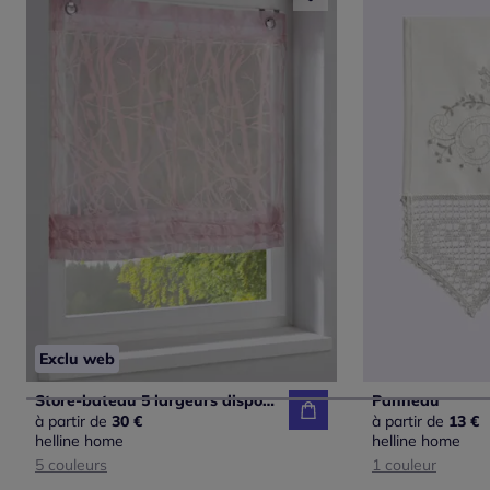
Exclu web
Store-bateau 5 largeurs disponibles
Panneau
à partir de
30 €
à partir de
13 €
helline home
helline home
5 couleurs
1 couleur