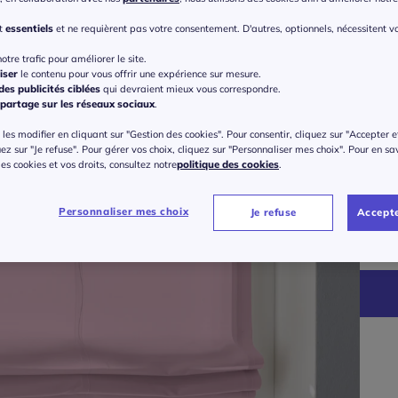
nt
essentiels
et ne requièrent pas votre consentement. D'autres, optionnels, nécessitent v
otre trafic pour améliorer le site.
iser
le contenu pour vous offrir une expérience sur mesure.
Taille
es publicités ciblées
qui devraient mieux vous correspondre.
partage sur les réseaux sociaux
.
Veu
les modifier en cliquant sur "Gestion des cookies". Pour consentir, cliquez sur "Accepter e
uez sur "Je refuse". Pour gérer vos choix, cliquez sur "Personnaliser mes choix". Pour en sa
Gu
14
 des cookies et vos droits, consultez notre
politique des cookies
.
à part
14
Personnaliser mes choix
Je refuse
Accepte
+ 0,13 
Soit 30
14
14
14