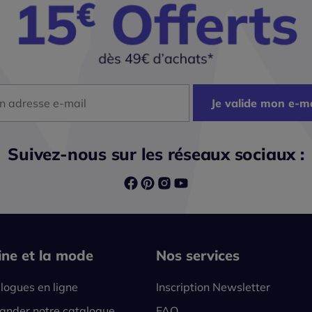
dresse mail
Je valide mon e-ma
Suivez-nous sur les réseaux sociaux :
line et la mode
Nos services
logues en ligne
Inscription Newsletter
nder notre catalogue
FAQ