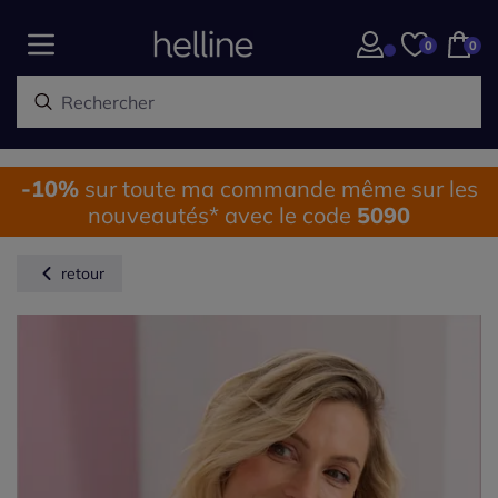
0
0
-10%
sur toute ma commande même sur les
nouveautés* avec le code
5090
retour