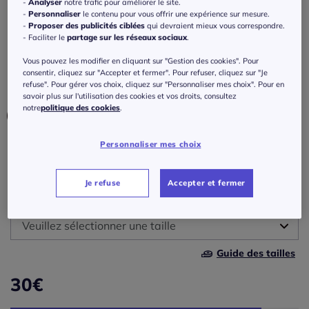
Soutien-gorge large sans armatures bon.
-
Analyser
notre trafic pour améliorer le site.
-
Personnaliser
le contenu pour vous offrir une expérience sur mesure.
b, c, d, e
-
Proposer des publicités ciblées
qui devraient mieux vous correspondre.
- Faciliter le
partage sur les réseaux sociaux
.
Réf : 519.546.017
Vous pouvez les modifier en cliquant sur "Gestion des cookies". Pour
consentir, cliquez sur "Accepter et fermer". Pour refuser, cliquez sur "Je
refuse". Pour gérer vos choix, cliquez sur "Personnaliser mes choix". Pour en
Couleur :
blanc
savoir plus sur l'utilisation des cookies et vos droits, consultez
notre
politique des cookies
.
Personnaliser mes choix
Bonnet :
B
Je refuse
Accepter et fermer
Taille :
B
Veuillez sélectionner une taille
C
Guide des tailles
95 -
disponible dans 9 semaines
30
€
D
100 -
En stock