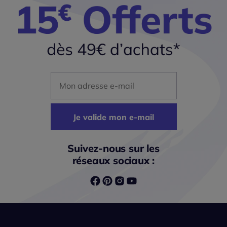
Mon adresse mail
Je valide mon e-mail
Suivez-nous sur les
réseaux sociaux :