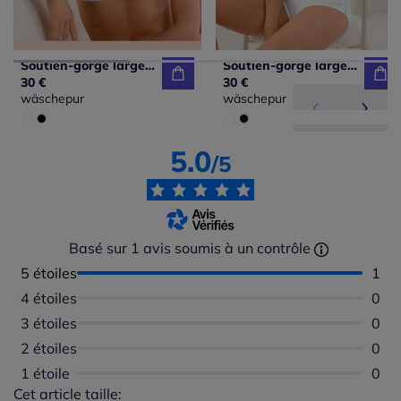
Soutien-gorge large sans armatures bon. b, c, d, e
Soutien-gorge large sans armatures bon. b, c, d, e
30 €
30 €
wäschepur
wäschepur
5.0
/5
Basé sur 1 avis soumis à un contrôle
5 étoiles
Nomb
1
4 étoiles
Aucu
0
3 étoiles
Aucu
0
2 étoiles
Aucu
0
1 étoile
Aucu
0
Cet article taille:
Répartition du taillant selon les avis clients