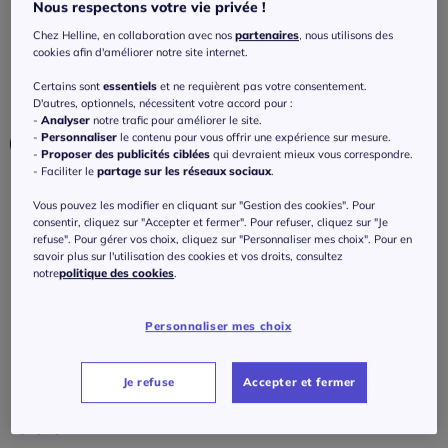
e
Nous respectons votre vie privée !
Chez Helline, en collaboration avec nos
partenaires
, nous utilisons des
5
/
5
-
1
avis
Réf : 223.289.014
cookies afin d'améliorer notre site internet.
Certains sont
essentiels
et ne requièrent pas votre consentement.
D'autres, optionnels, nécessitent votre accord pour :
Couleur :
blanc imprimé
-
Analyser
notre trafic pour améliorer le site.
Choisir une couleur :
-
Personnaliser
le contenu pour vous offrir une expérience sur mesure.
-
Proposer des publicités ciblées
qui devraient mieux vous correspondre.
- Faciliter le
partage sur les réseaux sociaux
.
Vous pouvez les modifier en cliquant sur "Gestion des cookies". Pour
consentir, cliquez sur "Accepter et fermer". Pour refuser, cliquez sur "Je
Bonnet :
refuse". Pour gérer vos choix, cliquez sur "Personnaliser mes choix". Pour en
savoir plus sur l'utilisation des cookies et vos droits, consultez
B
notre
politique des cookies
.
Taille :
B
Personnaliser mes choix
Veuillez sélectionner une taille
C
Guide des tailles
Je refuse
Accepter et fermer
95 -
En stock
30
€
D
100 -
En stock