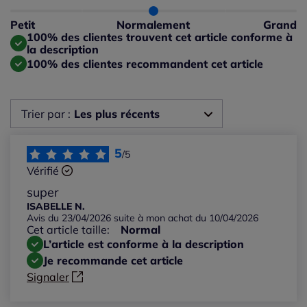
Taille normalement : 100%
Taille petit : 0%
Petit
Normalement
Grand
Taille grand : 0%
100% des clientes trouvent cet article conforme à
la description
100% des clientes recommandent cet article
Trier par :
Les plus récents
Les plus récents
5
/5
Vérifié
Les plus anciens
super
ISABELLE N.
Avis du 23/04/2026 suite à mon achat du 10/04/2026
Notes les plus élevées
Cet article taille:
Normal
L’article est conforme à la description
Notes les plus basses
Je recommande cet article
Signaler