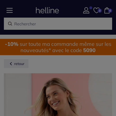
0
0
-10%
sur toute ma commande même sur les
nouveautés* avec le code
5090
retour