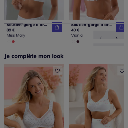
Soutien-gorge à armatures bon. b, c, d, e, f, g
Soutien-gorge à armatures bon. b, c, d, e
89 €
40 €
Miss Mary
Viania
Je complète mon look