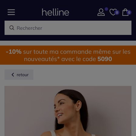
0
0
-10%
sur toute ma commande même sur les
nouveautés* avec le code
5090
retour