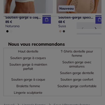
Nouveau
Soutien-gorge à coques sans armatures bon. a, b, c, d
Soutien-gorge spécial t-shirt sans armatures bon. a, b, c, d
85 €
68 €
Naturana
Susa
Nous vous recommandons
Haut dentelle
T-Shirts dentelle pour
femme
Soutien gorge à coques
Soutien gorge avec
Soutien gorge à maintien
armatures
parfait
Soutien gorge dentelle
Soutien gorge à coque
Soutien gorge confort
Bralette femme
Soutien gorge confortable
Lingerie sculptante