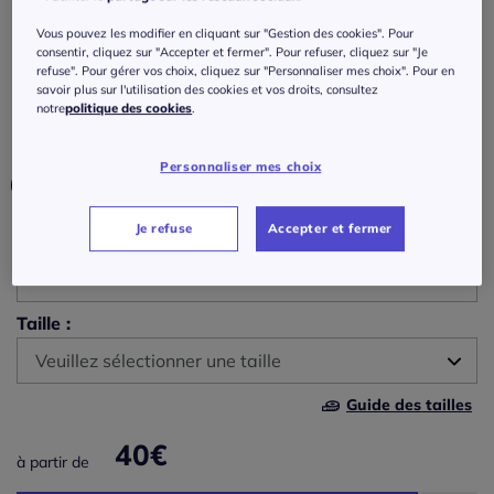
Soutien-gorge à coques sans armatures
bon. b, c, d
Vous pouvez les modifier en cliquant sur "Gestion des cookies". Pour
consentir, cliquez sur "Accepter et fermer". Pour refuser, cliquez sur "Je
refuse". Pour gérer vos choix, cliquez sur "Personnaliser mes choix". Pour en
Réf : 676.759.010
savoir plus sur l'utilisation des cookies et vos droits, consultez
notre
politique des cookies
.
Couleur :
écru
Personnaliser mes choix
Je refuse
Accepter et fermer
Bonnet :
B
Taille :
B
Veuillez sélectionner une taille
C
Guide des tailles
90 -
En stock
40
€
D
à partir de
95 -
En stock