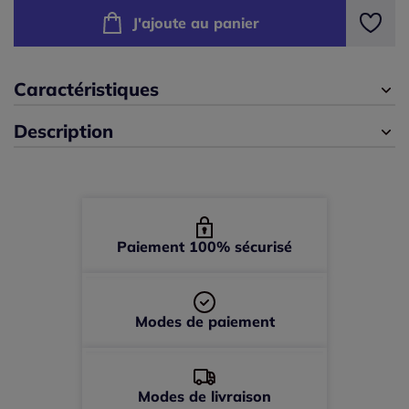
J'ajoute au panier
100 -
En stock
105 -
En stock
Caractéristiques
Description
110 -
En stock
Paiement 100% sécurisé
Modes de paiement
Modes de livraison