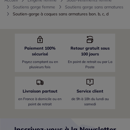
Accueil
Lingerie femme
Sous-Vêtements femme
Soutiens gorge femme
Soutiens gorge sans armatures
Soutien-gorge à coques sans armatures bon. b, c, d
Paiement 100%
Retour gratuit sous
sécurisé
100 jours
Payez comptant ou en
En point de retrait ou par La
plusieurs fois
Poste
Livraison partout
Service client
en France
à domicile ou en
de 9h à 18h du lundi au
point de retrait
samedi
Inscrivez-vous à la Newsletter