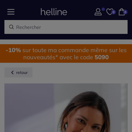
0
0
-10%
sur toute ma commande même sur les
nouveautés* avec le code
5090
retour