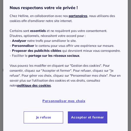
Soutien-gorge à armatures spécial t-shirt
Nous respectons votre vie privée !
bon. b, c, d
Chez Helline, en collaboration avec nos
partenaires
, nous utilisons des
4.3
/
5
-
27
avis
Réf : 197.000.033
cookies afin d'améliorer notre site internet.
Certains sont
essentiels
et ne requièrent pas votre consentement.
D'autres, optionnels, nécessitent votre accord pour :
Couleur :
bleu ciel
-
Analyser
notre trafic pour améliorer le site.
Choisir une couleur :
-
Personnaliser
le contenu pour vous offrir une expérience sur mesure.
-
Proposer des publicités ciblées
qui devraient mieux vous correspondre.
- Faciliter le
partage sur les réseaux sociaux
.
Vous pouvez les modifier en cliquant sur "Gestion des cookies". Pour
consentir, cliquez sur "Accepter et fermer". Pour refuser, cliquez sur "Je
refuse". Pour gérer vos choix, cliquez sur "Personnaliser mes choix". Pour en
savoir plus sur l'utilisation des cookies et vos droits, consultez
notre
politique des cookies
.
Personnaliser mes choix
Je refuse
Accepter et fermer
Bonnet :