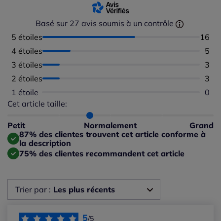
Basé sur 27 avis soumis à un contrôle
5 étoiles
Nombr
16
4 étoiles
Nomb
5
3 étoiles
Nomb
3
2 étoiles
Nomb
3
1 étoile
Aucu
0
Cet article taille:
Répartition du taillant selon les avis clients
Taille normalement : 75%
Taille petit : 25%
Petit
Normalement
Grand
Taille grand : 0%
87% des clientes trouvent cet article conforme à
la description
75% des clientes recommandent cet article
Trier par :
Les plus récents
Les plus récents
5
/5