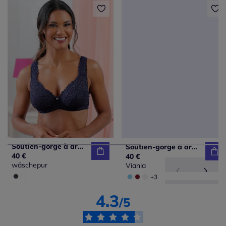
Soutien-gorge à armatures bon. b, c, d, e
Soutien-gorge à armatures
40 €
40 €
wäschepur
Viania
+3
4.3
/5