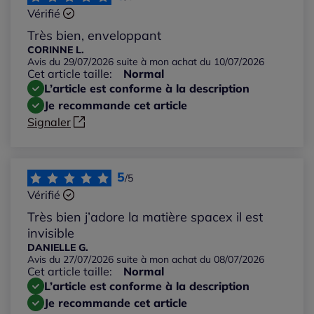
Vérifié
Les plus anciens
Très bien, enveloppant
CORINNE L.
Avis du 29/07/2026 suite à mon achat du 10/07/2026
Notes les plus élevées
Cet article taille:
Normal
L’article est conforme à la description
Notes les plus basses
Je recommande cet article
Signaler
5
/5
Vérifié
Très bien j’adore la matière spacex il est
invisible
DANIELLE G.
Avis du 27/07/2026 suite à mon achat du 08/07/2026
Cet article taille:
Normal
L’article est conforme à la description
Je recommande cet article