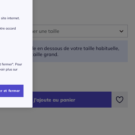
site internet.
 :
otre accord
illez sélectionner une taille
-
Disponible dans 3 semaines
Prenez une taille en dessous de votre taille habituelle,
car ce produit taille grand.
-
Disponible dans 3 semaines
t fermer". Pour
ide des tailles
voir plus sur
-
En stock
€
r et fermer
-
En stock
J'ajoute au panier
-
En stock
-
En stock