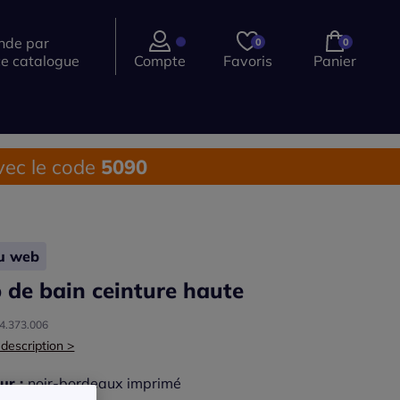
de par
0
0
ce catalogue
Compte
Favoris
Panier
ec le code
5090
lu web
p de bain ceinture haute
14.373.006
 description >
ur :
noir-bordeaux imprimé