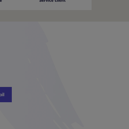
e
Service client
il