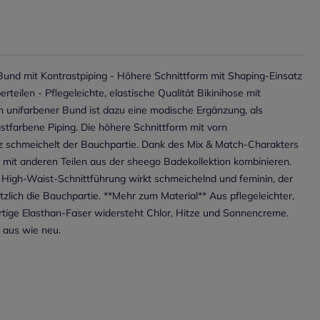
 Bund mit Kontrastpiping - Höhere Schnittform mit Shaping-Einsatz
teilen - Pflegeleichte, elastische Qualität Bikinihose mit
in unifarbener Bund ist dazu eine modische Ergänzung, als
stfarbene Piping. Die höhere Schnittform mit vorn
z schmeichelt der Bauchpartie. Dank des Mix & Match-Charakters
 mit anderen Teilen aus der sheego Badekollektion kombinieren.
High-Waist-Schnittführung wirkt schmeichelnd und feminin, der
zlich die Bauchpartie. **Mehr zum Material** Aus pflegeleichter,
ertige Elasthan-Faser widersteht Chlor, Hitze und Sonnencreme.
 aus wie neu.