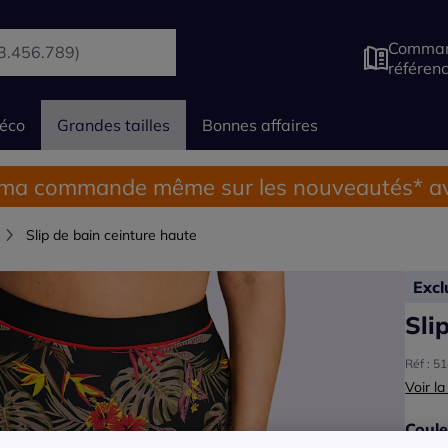
Comman
référen
éco
Grandes tailles
Bonnes affaires
 ma commande même sur les nouveautés* av
Slip de bain ceinture haute
Exc
Sli
Réf : 5
Voir la
Coule