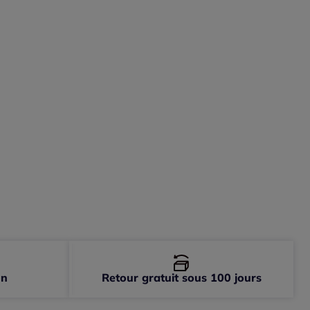
-
En stock
-
En stock
-
En stock
-
En stock
on
Retour gratuit sous 100 jours