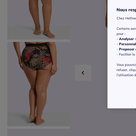
Nous resp
Chez Helline
Certains so
pour :
-
Analyser
n
-
Personnal
-
Proposer d
- Faciliter le
Vous pouvez 
refuser, cliq
l'utilisation