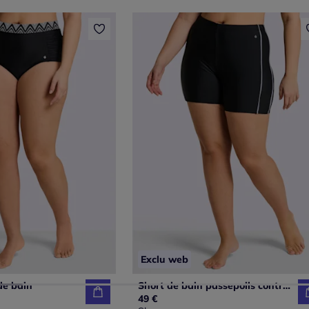
Exclu web
de bain
Short de bain passepoils contrastés tendance
49 €