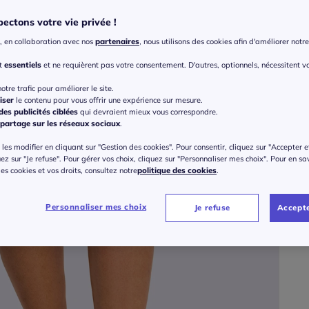
ectons votre vie privée !
, en collaboration avec nos
partenaires
, nous utilisons des cookies afin d'améliorer notre 
Taille
nt
essentiels
et ne requièrent pas votre consentement. D'autres, optionnels, nécessitent v
Veu
otre trafic pour améliorer le site.
iser
le contenu pour vous offrir une expérience sur mesure.
40 
es publicités ciblées
qui devraient mieux vous correspondre.
partage sur les réseaux sociaux
.
42 
les modifier en cliquant sur "Gestion des cookies". Pour consentir, cliquez sur "Accepter e
Gu
uez sur "Je refuse". Pour gérer vos choix, cliquez sur "Personnaliser mes choix". Pour en sa
 des cookies et vos droits, consultez notre
politique des cookies
.
44 
40
Personnaliser mes choix
Je refuse
Accepte
46 
48 
50 