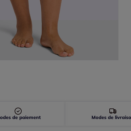
52 
54 
56 
58 
odes de paiement
Modes de livrais