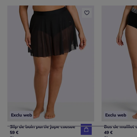
Exclu web
Exclu web
Slip de bain partie jupe cousue
Bas de maillot 
59 €
49 €