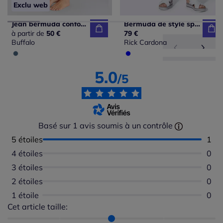
Exclu web
Jean bermuda confortable avec poches arrière extensible agréable
Bermuda de style sportif à jambes larges avec ceinture élastique
à partir de
50 €
79 €
Buffalo
Rick Cardona
5.0
/5
Basé sur 1 avis soumis à un contrôle
5 étoiles
Nomb
1
4 étoiles
Aucu
0
3 étoiles
Aucu
0
2 étoiles
Aucu
0
1 étoile
Aucu
0
Cet article taille:
Répartition du taillant selon les avis clients
Taille normalement : 100%