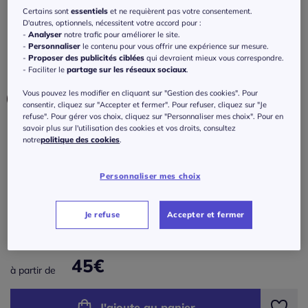
extensibles confortables
Certains sont
essentiels
et ne requièrent pas votre consentement.
D'autres, optionnels, nécessitent votre accord pour :
5
/
5
-
1
avis
Réf : 442.259.004
-
Analyser
notre trafic pour améliorer le site.
-
Personnaliser
le contenu pour vous offrir une expérience sur mesure.
-
Proposer des publicités ciblées
qui devraient mieux vous correspondre.
- Faciliter le
partage sur les réseaux sociaux
.
Couleur :
bleu clair chiné
Choisir une couleur :
Vous pouvez les modifier en cliquant sur "Gestion des cookies". Pour
consentir, cliquez sur "Accepter et fermer". Pour refuser, cliquez sur "Je
refuse". Pour gérer vos choix, cliquez sur "Personnaliser mes choix". Pour en
savoir plus sur l'utilisation des cookies et vos droits, consultez
notre
politique des cookies
.
Personnaliser mes choix
Taille :
Veuillez sélectionner une taille
Je refuse
Accepter et fermer
Guide des tailles
34/36 -
En stock
45
€
à partir de
38/40 -
En stock
J'ajoute au panier