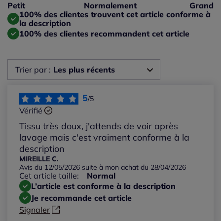
Taille petit : 0%
Petit
Normalement
Grand
Taille grand : 0%
100% des clientes trouvent cet article conforme à
la description
100% des clientes recommandent cet article
Trier par :
Les plus récents
Les plus récents
5
/5
Vérifié
Les plus anciens
Tissu très doux, j'attends de voir après
lavage mais c'est vraiment conforme à la
Notes les plus élevées
description
MIREILLE C.
Avis du 12/05/2026 suite à mon achat du 28/04/2026
Notes les plus basses
Cet article taille:
Normal
L’article est conforme à la description
Je recommande cet article
Signaler