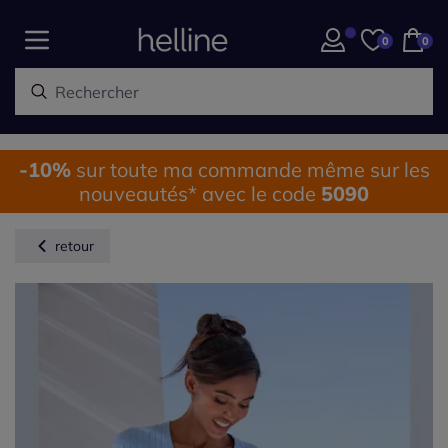
0
0
-10%
sur toute ma commande même sur les
nouveautés* avec le code
5090
retour