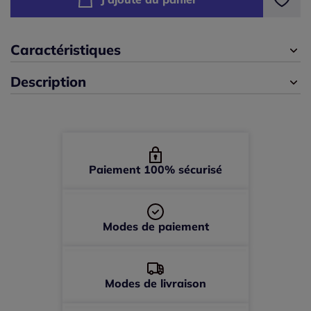
42/44 -
En stock
46/48 -
En stock
Caractéristiques
Description
50/52 -
épuisé
Paiement 100% sécurisé
Modes de paiement
Modes de livraison