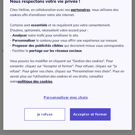
Nous respectons votre vie privée !
Short d'été léger avec ceinture élastique et
poches fendues
Chez Helline, en collaboration avec nos
partenaires
, nous utilisons des
cookies afin d'améliorer notre site internet.
4.3
/
5
-
3
avis
Réf : 418.416.003
Certains sont
essentiels
et ne requièrent pas votre consentement.
D'autres, optionnels, nécessitent votre accord pour :
-
Analyser
notre trafic pour améliorer le site.
Couleur :
sable
-
Personnaliser
le contenu pour vous offrir une expérience sur mesure.
-
Proposer des publicités ciblées
qui devraient mieux vous correspondre.
- Faciliter le
partage sur les réseaux sociaux
.
Vous pouvez les modifier en cliquant sur "Gestion des cookies". Pour
Taille :
consentir, cliquez sur "Accepter et fermer". Pour refuser, cliquez sur "Je
refuse". Pour gérer vos choix, cliquez sur "Personnaliser mes choix". Pour en
Veuillez sélectionner une taille
savoir plus sur l'utilisation des cookies et vos droits, consultez
notre
politique des cookies
.
Guide des tailles
36 -
En stock
Personnaliser mes choix
45
€
38 -
En stock
Je refuse
Accepter et fermer
J'ajoute au panier
40 -
épuisé