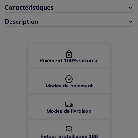
42 -
épuisé
Caractéristiques
Description
44 -
épuisé
46 -
épuisé
48 -
épuisé
Paiement 100% sécurisé
Modes de paiement
Modes de livraison
Retour gratuit sous 100