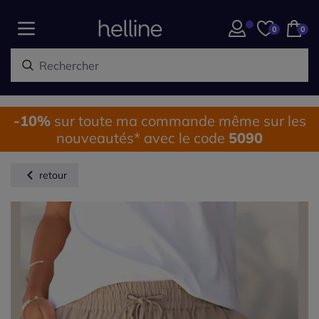
0
0
-10%
sur toute ma commande même sur les
nouveautés* avec le code
5090
retour