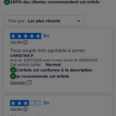
100% des clientes recommandent cet article
Trier par :
Les plus récents
Les plus récents
5
/5
Vérifié
Les plus anciens
Tissu souple trés agréable à porter
CHRISTINE P.
Avis du 10/07/2026 suite à mon achat du 06/06/2026
Notes les plus élevées
Cet article taille:
Normal
L’article est conforme à la description
Notes les plus basses
Je recommande cet article
Signaler
3
/5
Vérifié