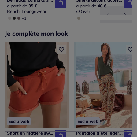
Bermuda confortable avec poches plaquées et ceinture élastique
Shorts décontractés à poches fendues en tissu léger
à partir de
35 €
à partir de
40 €
Bench. Loungewear
s.Oliver
+1
Je complète mon look
Exclu web
Exclu web
Short en matière sweat avec ceinture élastique et poches latérales
Pantalon d'été léger à imprimé ethnique avec poches fendues