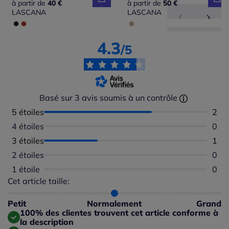
à partir de
40 €
à partir de
50 €
LASCANA
LASCANA
4.3
/5
Basé sur 3 avis soumis à un contrôle
5 étoiles
Nomb
2
4 étoiles
Aucu
0
3 étoiles
Nomb
1
2 étoiles
Aucu
0
1 étoile
Aucu
0
Cet article taille:
Répartition du taillant selon les avis clients
Taille normalement : 100%
Taille petit : 0%
Petit
Normalement
Grand
Taille grand : 0%
100% des clientes trouvent cet article conforme à
la description