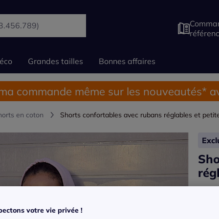
Comman
référen
éco
Grandes tailles
Bonnes affaires
 ma commande même sur les nouveautés* av
horts en coton
Shorts confortables avec rubans réglables et petit
Exc
Sho
rég
Réf : 3
Voir la
ectons votre vie privée !