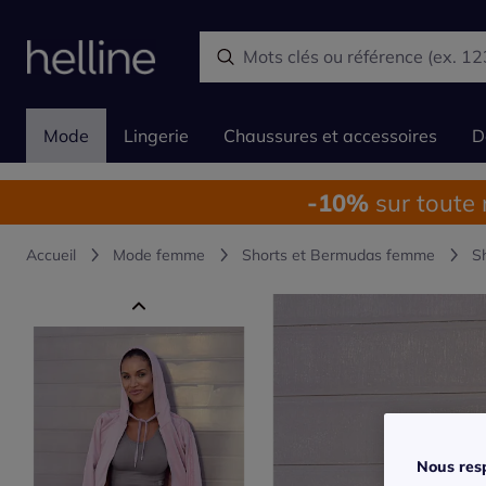
Mode
Lingerie
Chaussures et accessoires
D
-10%
sur toute
Accueil
Mode femme
Shorts et Bermudas femme
S
Nous resp