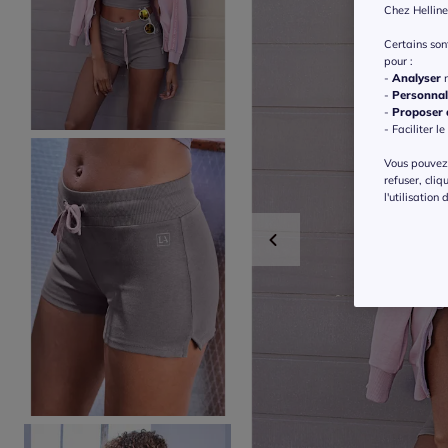
Chez Helline
Certains so
pour :
-
Analyser
n
-
Personnal
-
Proposer d
- Faciliter le
Vous pouvez 
refuser, cliq
l'utilisation