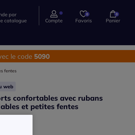
de par
0
0
ce catalogue
Compte
Favoris
Panier
ec le code
5090
es fentes
lu web
rts confortables avec rubans
lables et petites fentes
58.105.002
 description >