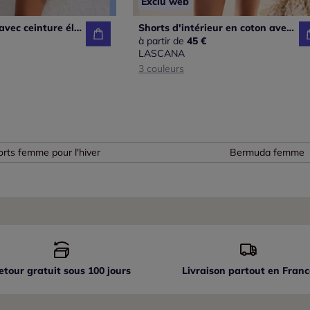
Exclu web
Short de plage avec ceinture élastique et poches latérales
Shorts d'intérieur en coton avec ceinture élastique et poches
à partir de
45 €
LASCANA
3 couleurs
rts femme pour l'hiver
Bermuda femme
etour gratuit sous 100 jours
Livraison partout
en Franc