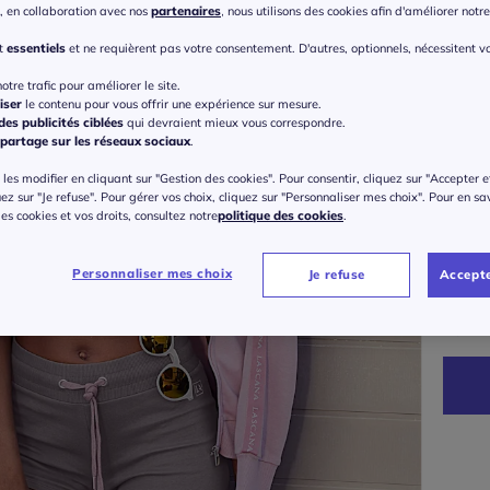
Coule
, en collaboration avec nos
partenaires
, nous utilisons des cookies afin d'améliorer notre 
Choisi
nt
essentiels
et ne requièrent pas votre consentement. D'autres, optionnels, nécessitent v
otre trafic pour améliorer le site.
iser
le contenu pour vous offrir une expérience sur mesure.
es publicités ciblées
qui devraient mieux vous correspondre.
partage sur les réseaux sociaux
.
les modifier en cliquant sur "Gestion des cookies". Pour consentir, cliquez sur "Accepter e
Taille
uez sur "Je refuse". Pour gérer vos choix, cliquez sur "Personnaliser mes choix". Pour en sa
 des cookies et vos droits, consultez notre
politique des cookies
.
Veu
Gu
S (
Personnaliser mes choix
Je refuse
Accepte
à part
M (
L (
XS 