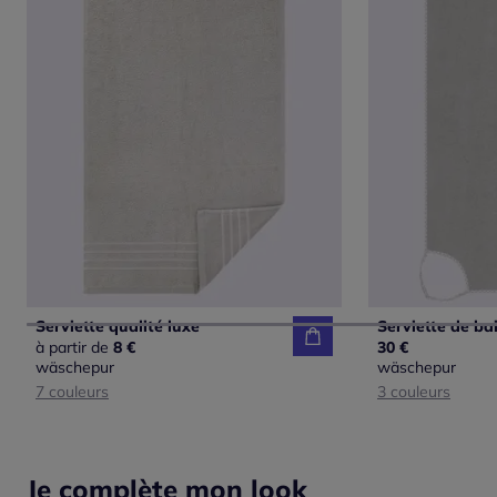
Serviette qualité luxe
à partir de
8 €
30 €
wäschepur
wäschepur
7 couleurs
3 couleurs
Je complète mon look