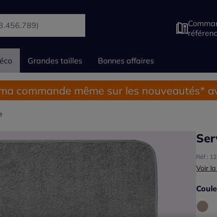
Comman
référen
éco
Grandes tailles
Bonnes affaires
 ma commande même sur les nouveautés* av
e
Ser
Réf : 1
Voir la
Coule
Choisi