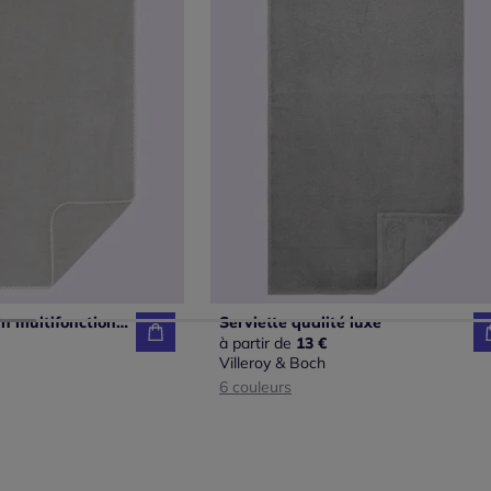
Serviette de bain multifonction superbe qualité
Serviette qualité luxe
à partir de
13 €
Villeroy & Boch
6 couleurs