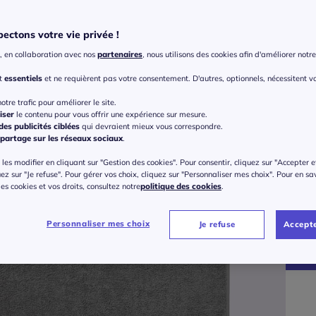
ectons votre vie privée !
, en collaboration avec nos
partenaires
, nous utilisons des cookies afin d'améliorer notre 
nt
essentiels
et ne requièrent pas votre consentement. D'autres, optionnels, nécessitent v
otre trafic pour améliorer le site.
iser
le contenu pour vous offrir une expérience sur mesure.
Taille
es publicités ciblées
qui devraient mieux vous correspondre.
partage sur les réseaux sociaux
.
Veu
les modifier en cliquant sur "Gestion des cookies". Pour consentir, cliquez sur "Accepter e
Gu
uez sur "Je refuse". Pour gérer vos choix, cliquez sur "Personnaliser mes choix". Pour en sa
40
 des cookies et vos droits, consultez notre
politique des cookies
.
30
44
Personnaliser mes choix
Je refuse
Accepte
48
52