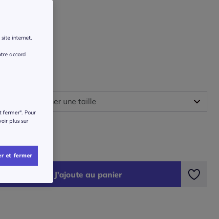
site internet.
otre accord
 :
illez sélectionner une taille
t fermer". Pour
ide des tailles
voir plus sur
-42 -
Disponible dans 4 semaines
€
-46 -
En stock
r et fermer
J'ajoute au panier
-50 -
En stock
-54 -
En stock