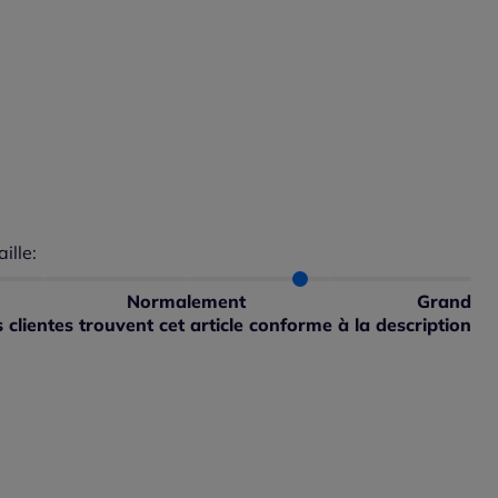
aille:
du taillant selon les avis clients
 normalement : 65%
petit : 0%
Normalement
Grand
 grand : 35%
clientes trouvent cet article conforme à la description