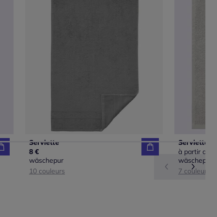
Serviette
Serviette
8 €
à partir de
2
wäschepur
wäschepur
10 couleurs
7 couleurs