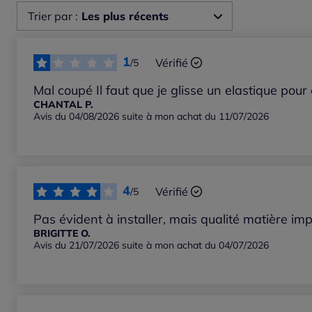
Trier par :
Les plus récents
Les plus récents
1
Vérifié
/5
Les plus anciens
Mal coupé Il faut que je glisse un elastique pour 
CHANTAL P.
Avis du 04/08/2026 suite à mon achat du 11/07/2026
Notes les plus élevées
Notes les plus basses
4
Vérifié
/5
Pas évident à installer, mais qualité matière im
BRIGITTE O.
Avis du 21/07/2026 suite à mon achat du 04/07/2026