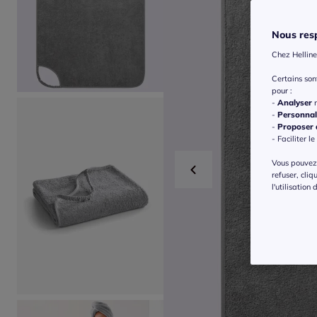
Nous resp
Chez Helline
Certains so
pour :
-
Analyser
n
-
Personnal
-
Proposer d
- Faciliter le
Vous pouvez 
refuser, cliq
l'utilisation