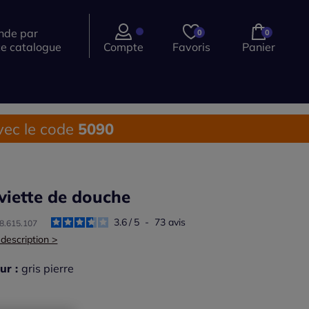
de par
0
0
ce catalogue
Compte
Favoris
Panier
ec le code
5090
viette de douche
3.6
/
5
-
73
avis
28.615.107
 description >
ur :
gris pierre
r une couleur :