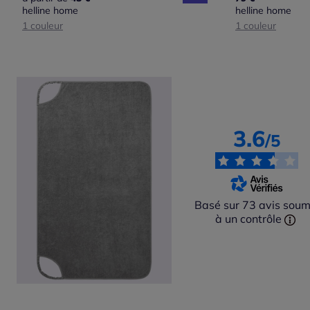
helline home
helline home
1 couleur
1 couleur
3.6
/5
Basé sur 73 avis soum
à un contrôle