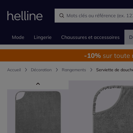
Mode
Lingerie
Chaussures et accessoires
D
-10%
sur toute
Accueil
Décoration
Rangements
Serviette de douch