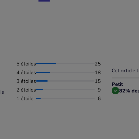
5 étoiles
Nombre d'avis :
25
Cet article t
Répartition 
4 étoiles
Nombre d'avis :
18
Taille
3 étoiles
Nombre d'avis :
15
Taille 
Petit
Taille
2 étoiles
Nombre d'avis :
9
82% des 
is
1 étoile
Nombre d'avis :
6