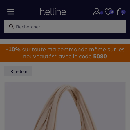
0
0
-10%
sur toute ma commande même sur les
nouveautés* avec le code
5090
retour