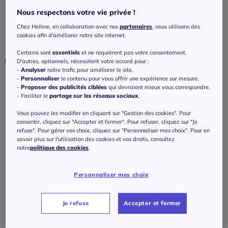
3.8
/
5
-
4
avis
Réf : 248.554.011
Nous respectons votre vie privée !
Chez Helline, en collaboration avec nos
partenaires
, nous utilisons des
cookies afin d'améliorer notre site internet.
Couleur :
beige
Certains sont
essentiels
et ne requièrent pas votre consentement.
Choisir une couleur :
D'autres, optionnels, nécessitent votre accord pour :
-
Analyser
notre trafic pour améliorer le site.
-
Personnaliser
le contenu pour vous offrir une expérience sur mesure.
-
Proposer des publicités ciblées
qui devraient mieux vous correspondre.
- Faciliter le
partage sur les réseaux sociaux
.
Vous pouvez les modifier en cliquant sur "Gestion des cookies". Pour
consentir, cliquez sur "Accepter et fermer". Pour refuser, cliquez sur "Je
Taille :
refuse". Pour gérer vos choix, cliquez sur "Personnaliser mes choix". Pour en
Taille unique - 0
savoir plus sur l'utilisation des cookies et vos droits, consultez
notre
politique des cookies
.
Guide des tailles
Personnaliser mes choix
99
€
Je refuse
Accepter et fermer
J'ajoute au panier