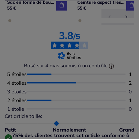
Sac en forme de bourse
Ceinture aspect tressé élégant
55 €
55 €
3.8
/5
Basé sur 4 avis soumis à un contrôle
5 étoiles
Nomb
1
4 étoiles
Nomb
2
3 étoiles
Aucu
0
2 étoiles
Nomb
1
1 étoile
Aucu
0
Cet article taille:
Répartition du taillant selon les avis clients
Taille normalement : 75%
Taille petit : 25%
Petit
Normalement
Grand
Taille grand : 0%
75% des clientes trouvent cet article conforme à