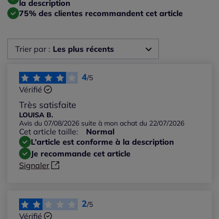
la description
75% des clientes recommandent cet article
Trier par :
Les plus récents
Les plus récents
4
/5
Vérifié
Les plus anciens
Très satisfaite
LOUISA B.
Avis du 07/08/2026 suite à mon achat du 22/07/2026
Notes les plus élevées
Cet article taille:
Normal
L’article est conforme à la description
Notes les plus basses
Je recommande cet article
Signaler
2
/5
Vérifié