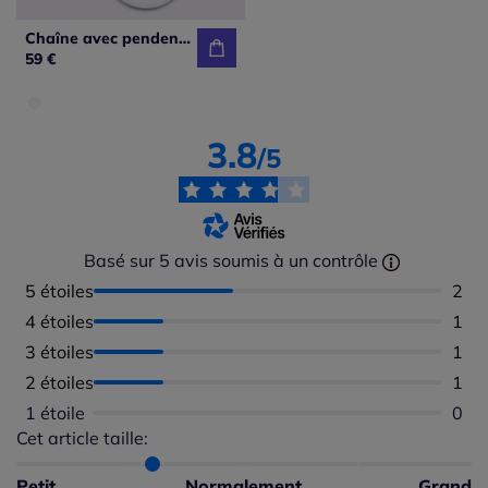
Chaîne avec pendentif magnifique collier
59 €
3.8
/5
Basé sur 5 avis soumis à un contrôle
5 étoiles
Nomb
2
4 étoiles
Nomb
1
3 étoiles
Nomb
1
2 étoiles
Nomb
1
1 étoile
Aucu
0
Cet article taille:
Répartition du taillant selon les avis clients
Taille normalement : 60%
Taille petit : 40%
Petit
Normalement
Grand