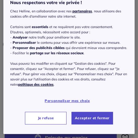
courtes retroussables
Nous respectons votre vie privée !
Chez Helline, en collaboration avec nos
partenaires
, nous utilisons des
3.8
/
5
-
5
avis
Réf : 462.562.019
cookies afin d'améliorer notre site internet.
Certains sont
essentiels
et ne requièrent pas votre consentement.
D'autres, optionnels, nécessitent votre accord pour :
Couleur :
kaki-écru
-
Analyser
notre trafic pour améliorer le site.
Choisir une couleur :
-
Personnaliser
le contenu pour vous offrir une expérience sur mesure.
-
Proposer des publicités ciblées
qui devraient mieux vous correspondre.
- Faciliter le
partage sur les réseaux sociaux
.
Vous pouvez les modifier en cliquant sur "Gestion des cookies". Pour
consentir, cliquez sur "Accepter et fermer". Pour refuser, cliquez sur "Je
refuse". Pour gérer vos choix, cliquez sur "Personnaliser mes choix". Pour en
savoir plus sur l'utilisation des cookies et vos droits, consultez
Taille :
notre
politique des cookies
.
Veuillez sélectionner une taille
Personnaliser mes choix
Guide des tailles
38 -
Disponible dans 2 semaines
59
€
Je refuse
Accepter et fermer
40 -
Disponible dans 2 semaines
J'ajoute au panier