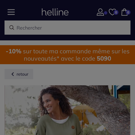
0
0
-10%
sur toute ma commande même sur les
nouveautés* avec le code
5090
retour