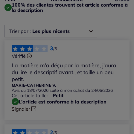
Taille grand : 0%
100% des clientes trouvent cet article conforme à
la description
Trier par :
Les plus récents
Les plus récents
3
/5
Vérifié
Les plus anciens
La matière m'a déçu par la matière, j'aurai
du lire le descriptif avant., et taille un peu
Notes les plus élevées
petit.
MARIE-CATHERINE V.
Avis du 18/07/2026 suite à mon achat du 24/06/2026
Notes les plus basses
Cet article taille:
Petit
L’article est conforme à la description
Signaler
2
/5