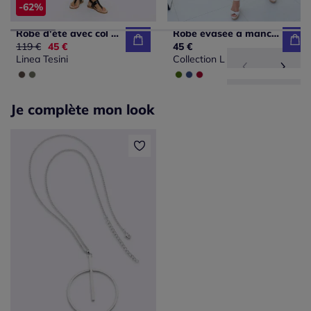
-62%
Robe d'été avec col chemise et manches courtes à revers
Robe évasée à manches courtes encolure ronde et V
Ancien prix :
119 €
Nouveau prix :
45 €
45 €
Linea Tesini
Collection L
Je complète mon look