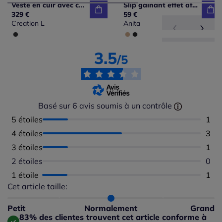
Veste en cuir avec col montant et manches longues
Slip gainant effet affinant
329 €
59 €
Creation L
Anita
3.5
/5
Basé sur 6 avis soumis à un contrôle
5 étoiles
Nomb
1
4 étoiles
Nomb
3
3 étoiles
Nomb
1
2 étoiles
Aucu
0
1 étoile
Nomb
1
Cet article taille:
Répartition du taillant selon les avis clients
Taille normalement : 100%
Taille petit : 0%
Petit
Normalement
Grand
Taille grand : 0%
83% des clientes trouvent cet article conforme à