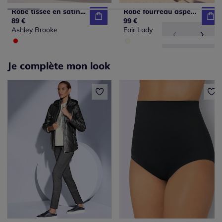
Robe tissée en satin avec encolure ronde et manches longues
Robe fourreau aspect 2 en 1
89 €
99 €
Ashley Brooke
Fair Lady
Je complète mon look