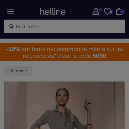
0
0
-10%
sur toute ma commande même sur les
nouveautés* avec le code
5090
retour