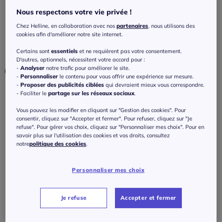
glissière
Nous respectons votre vie privée !
3.5
/
5
-
6
avis
Réf : 435.583.019
Chez Helline, en collaboration avec nos
partenaires
, nous utilisons des
cookies afin d'améliorer notre site internet.
Certains sont
essentiels
et ne requièrent pas votre consentement.
Couleur :
taupe
D'autres, optionnels, nécessitent votre accord pour :
-
Analyser
notre trafic pour améliorer le site.
-
Personnaliser
le contenu pour vous offrir une expérience sur mesure.
-
Proposer des publicités ciblées
qui devraient mieux vous correspondre.
- Faciliter le
partage sur les réseaux sociaux
.
Taille :
Vous pouvez les modifier en cliquant sur "Gestion des cookies". Pour
Veuillez sélectionner une taille
consentir, cliquez sur "Accepter et fermer". Pour refuser, cliquez sur "Je
refuse". Pour gérer vos choix, cliquez sur "Personnaliser mes choix". Pour en
Guide des tailles
savoir plus sur l'utilisation des cookies et vos droits, consultez
38 -
En stock
notre
politique des cookies
.
109
€
40 -
En stock
Personnaliser mes choix
ou 3 fois 36,34 € sans frais
?
42 -
En stock
Je refuse
Accepter et fermer
J'ajoute au panier
44 -
En stock