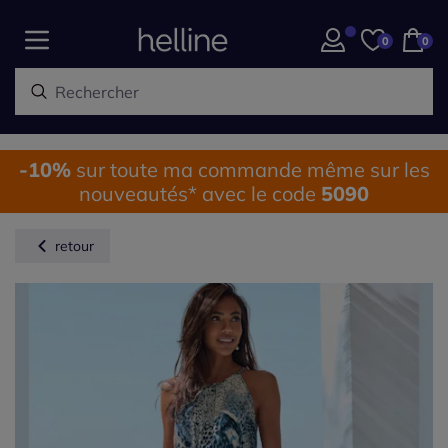
0
0
-10%
sur toute ma commande même sur les
nouveautés* avec le code
5090
retour