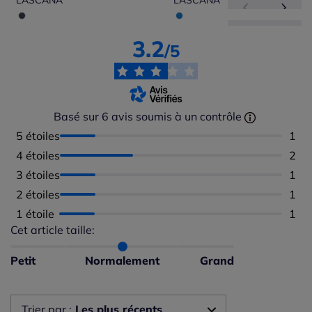
LASCANA
LASCANA
3.2
/5
Basé sur 6 avis soumis à un contrôle
5 étoiles
Nomb
1
4 étoiles
Nomb
2
3 étoiles
Nomb
1
2 étoiles
Nomb
1
1 étoile
Nomb
1
Cet article taille:
Répartition du taillant selon les avis clients
Taille normalement : 67%
Taille petit : 17%
Petit
Normalement
Grand
Taille grand : 17%
Trier par :
Les plus récents