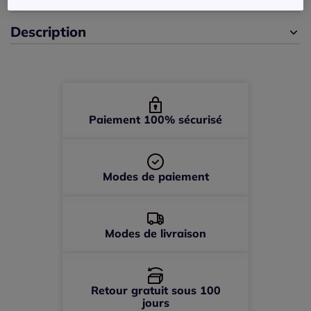
Description
44 -
En stock
46 -
En stock
48 -
En stock
Paiement 100% sécurisé
Modes de paiement
Modes de livraison
Retour gratuit sous 100
jours