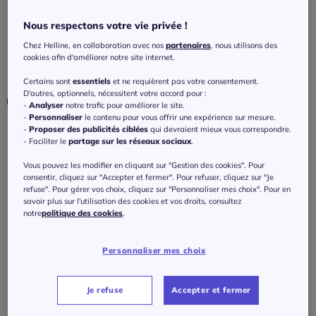
élastiquée et imprimé unique
Nous respectons votre vie privée !
3.2
/
5
-
6
avis
Réf : 506.068.004
Chez Helline, en collaboration avec nos
partenaires
, nous utilisons des
cookies afin d'améliorer notre site internet.
Couleur :
bleu imprimé
Certains sont
essentiels
et ne requièrent pas votre consentement.
D'autres, optionnels, nécessitent votre accord pour :
-
Analyser
notre trafic pour améliorer le site.
-
Personnaliser
le contenu pour vous offrir une expérience sur mesure.
-
Proposer des publicités ciblées
qui devraient mieux vous correspondre.
Taille :
- Faciliter le
partage sur les réseaux sociaux
.
Veuillez sélectionner une taille
Vous pouvez les modifier en cliquant sur "Gestion des cookies". Pour
consentir, cliquez sur "Accepter et fermer". Pour refuser, cliquez sur "Je
Guide des tailles
refuse". Pour gérer vos choix, cliquez sur "Personnaliser mes choix". Pour en
36 -
En stock
savoir plus sur l'utilisation des cookies et vos droits, consultez
notre
politique des cookies
.
90
€
38 -
En stock
Personnaliser mes choix
J'ajoute au panier
40 -
En stock
Je refuse
Accepter et fermer
42 -
En stock
Caractéristiques