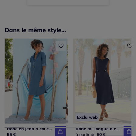
Dans le même style...
Exclu web
Robe en jean à col chemise manches retroussables
Robe mi-longue à encolure ronde avec bretelles larges et coupe décontractée
55 €
à partir de
60 €