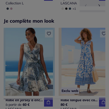
Collection L
LASCANA
+1
Je complète mon look
Exclu web
Robe en jersey à encolure en V avec effet cache-cœur et nœud
Robe longue avec col en V et motifs floraux
à partir de
60 €
80 €