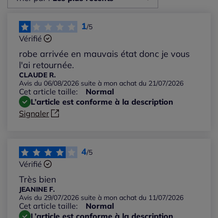
Les plus récents
1
/5
Vérifié
Les plus anciens
robe arrivée en mauvais état donc je vous
l'ai retournée.
Notes les plus élevées
CLAUDE R.
Avis du 06/08/2026 suite à mon achat du 21/07/2026
Cet article taille:
Normal
Notes les plus basses
L’article est conforme à la description
Signaler
4
/5
Vérifié
Très bien
JEANINE F.
Avis du 29/07/2026 suite à mon achat du 11/07/2026
Cet article taille:
Normal
L’article est conforme à la description