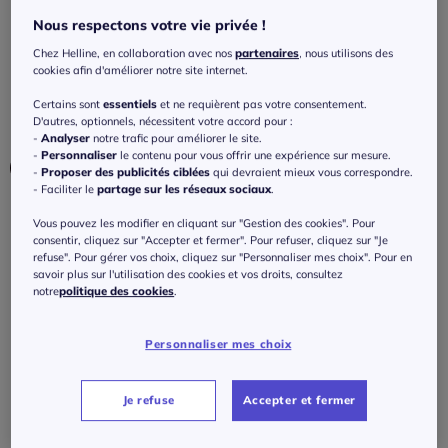
Robe longue encolure en V avec fente
Nous respectons votre vie privée !
imprimée en jersey viscose
Chez Helline, en collaboration avec nos
partenaires
, nous utilisons des
3.7
/
5
-
3
avis
Réf : 246.218.001
cookies afin d'améliorer notre site internet.
Certains sont
essentiels
et ne requièrent pas votre consentement.
D'autres, optionnels, nécessitent votre accord pour :
Couleur :
imprimé multicolore
-
Analyser
notre trafic pour améliorer le site.
-
Personnaliser
le contenu pour vous offrir une expérience sur mesure.
-
Proposer des publicités ciblées
qui devraient mieux vous correspondre.
- Faciliter le
partage sur les réseaux sociaux
.
Taille :
Vous pouvez les modifier en cliquant sur "Gestion des cookies". Pour
consentir, cliquez sur "Accepter et fermer". Pour refuser, cliquez sur "Je
Veuillez sélectionner une taille
refuse". Pour gérer vos choix, cliquez sur "Personnaliser mes choix". Pour en
savoir plus sur l'utilisation des cookies et vos droits, consultez
notre
politique des cookies
.
Guide des tailles
36 -
En stock
80
€
Personnaliser mes choix
38 -
En stock
J'ajoute au panier
Je refuse
Accepter et fermer
40 -
En stock