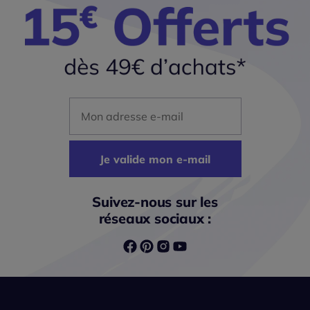
Mon adresse mail
Je valide mon e-mail
Suivez-nous sur les
réseaux sociaux :