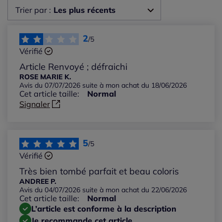
Trier par :
Les plus récents
Les plus récents
2
/5
Vérifié
Les plus anciens
Article Renvoyé ; défraichi
ROSE MARIE K.
Avis du 07/07/2026 suite à mon achat du 18/06/2026
Notes les plus élevées
Cet article taille:
Normal
Signaler
Notes les plus basses
5
/5
Vérifié
Très bien tombé parfait et beau coloris
ANDREE P.
Avis du 04/07/2026 suite à mon achat du 22/06/2026
Cet article taille:
Normal
L’article est conforme à la description
Je recommande cet article