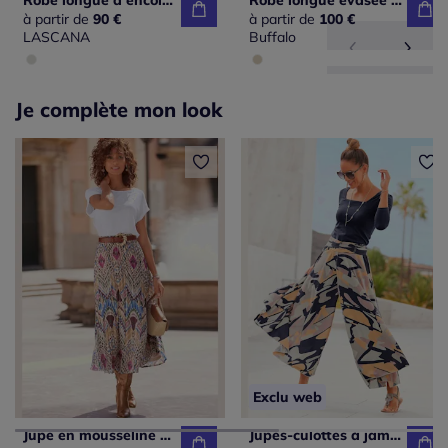
Robe longue à encolure en V avec manches bouffantes et empiècement smocké
Robe longue évasée à imprimé animal en viscose douce
à partir de
90 €
à partir de
100 €
LASCANA
Buffalo
Je complète mon look
Exclu web
Jupe en mousseline à ceinture élastique avec doublure intérieure et imprimé géométrique
Jupes-culottes à jambes extra-larges avec imprimé fluide