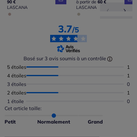
90 €
à partir de
60 €
LASCANA
LASCANA
3.7
/5
Basé sur 3 avis soumis à un contrôle
5 étoiles
Nomb
1
4 étoiles
Nomb
1
3 étoiles
Aucu
0
2 étoiles
Nomb
1
1 étoile
Aucu
0
Cet article taille:
Répartition du taillant selon les avis clients
Taille normalement : 100%
Taille petit : 0%
Petit
Normalement
Grand
Taille grand : 0%