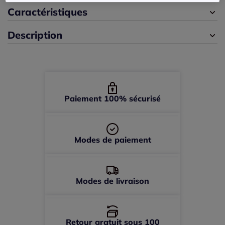
42 -
En stock
Caractéristiques
Description
44 -
En stock
46 -
En stock
48 -
En stock
Paiement 100% sécurisé
Modes de paiement
Modes de livraison
Retour gratuit sous 100