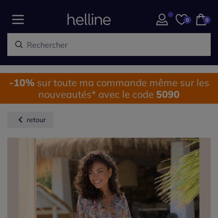
0
0
-10%
sur toute ma commande même sur les
nouveautés* avec le code
5090
retour