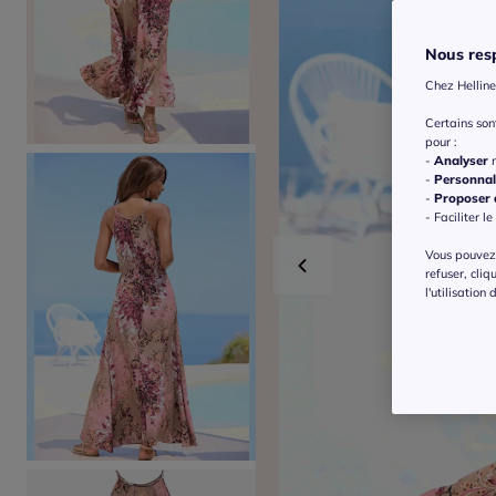
Nous resp
Chez Helline
Certains so
pour :
-
Analyser
n
-
Personnal
-
Proposer d
- Faciliter le
Vous pouvez 
refuser, cliq
l'utilisation