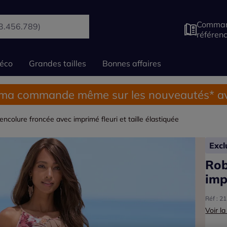
Comman
référen
éco
Grandes tailles
Bonnes affaires
 ma commande même sur les nouveautés* av
ncolure froncée avec imprimé fleuri et taille élastiquée
Exc
Rob
imp
Réf : 2
Voir la