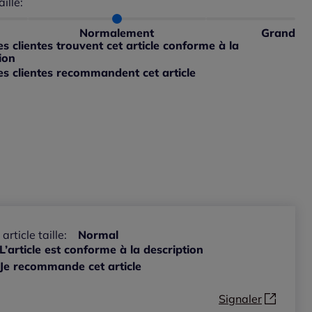
aille:
du taillant selon les avis clients
 normalement : 100%
petit : 0%
Normalement
Grand
ible
 grand : 0%
 clientes trouvent cet article conforme à la
ible
ion
s clientes recommandent cet article
ible
 article taille:
Normal
L’article est conforme à la description
Je recommande cet article
Signaler