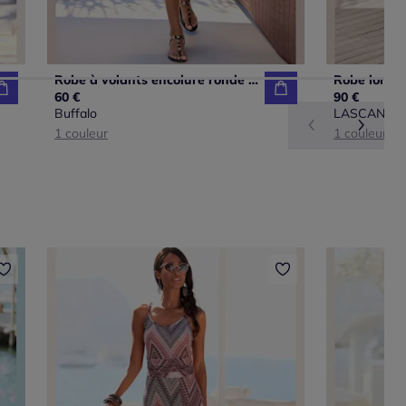
Robe à volants encolure ronde avec imprimé unique
60 €
90 €
Buffalo
LASCANA
1 couleur
1 couleur