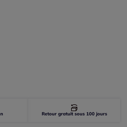
-
En stock
-
En stock
on
Retour gratuit sous 100 jours