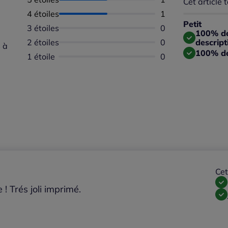
Cet article t
Répartition 
Taille
4 étoiles
Nombre d'avis :
1
Taille 
Petit
3 étoiles
Aucun avis dispon
0
Taille
100% des
2 étoiles
Aucun avis dispon
0
descript
 à
100% de
1 étoile
Aucun avis dispon
0
Cet
! Trés joli imprimé.