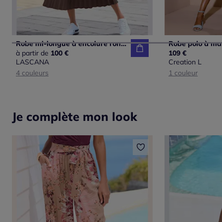
Robe mi-longue à encolure ronde et jupe plissée pour l'été
à partir de
100 €
109 €
LASCANA
Creation L
4 couleurs
1 couleur
Je complète mon look