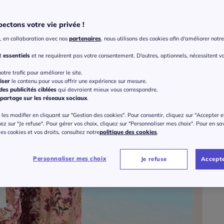
Coule
ectons votre vie privée !
, en collaboration avec nos
partenaires
, nous utilisons des cookies afin d'améliorer notre 
Taille
nt
essentiels
et ne requièrent pas votre consentement. D'autres, optionnels, nécessitent v
Veu
otre trafic pour améliorer le site.
iser
le contenu pour vous offrir une expérience sur mesure.
Gu
36 
es publicités ciblées
qui devraient mieux vous correspondre.
partage sur les réseaux sociaux
.
90
les modifier en cliquant sur "Gestion des cookies". Pour consentir, cliquez sur "Accepter e
38 
uez sur "Je refuse". Pour gérer vos choix, cliquez sur "Personnaliser mes choix". Pour en sa
 des cookies et vos droits, consultez notre
politique des cookies
.
40 
Personnaliser mes choix
Je refuse
Accepte
42 
44 