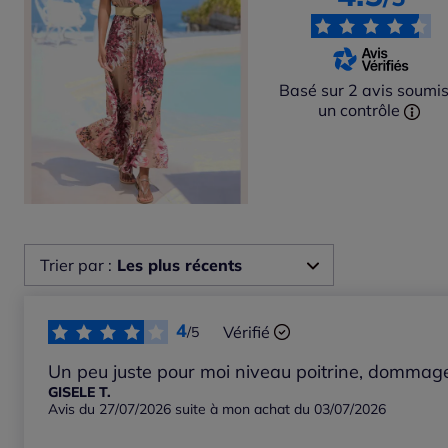
Basé sur 2 avis soumis
un contrôle
Trier par :
Les plus récents
Les plus récents
4
Vérifié
/5
Les plus anciens
Un peu juste pour moi niveau poitrine, dommage 
GISELE T.
Avis du 27/07/2026 suite à mon achat du 03/07/2026
Notes les plus élevées