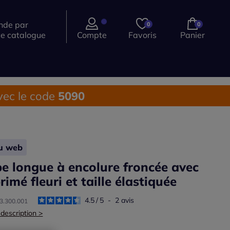
de par
0
0
ce catalogue
Compte
Favoris
Panier
ec le code
5090
lu web
e longue à encolure froncée avec
rimé fleuri et taille élastiquée
4.5
/
5
-
2
avis
13.300.001
 description >