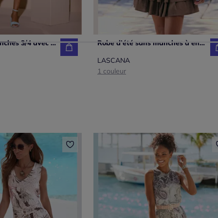
Robe polo à manches 3/4 avec poches et glissière
Robe d'été sans manches à encolure volantée et jupe évasée
LASCANA
1 couleur