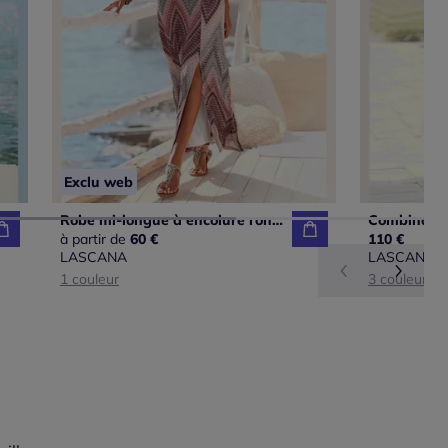
Exclu web
Robe mi-longue à encolure ronde avec bretelles spaghetti et fronces discrètes
à partir de
60 €
110 €
LASCANA
LASCANA
1 couleur
3 couleurs