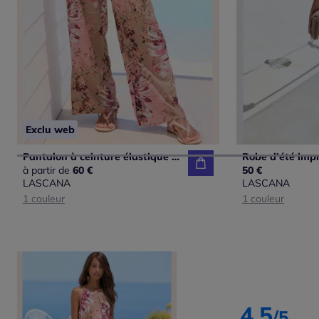
Exclu web
Pantalon à ceinture élastique avec poches latérales imprimé fleuri
à partir de
60 €
50 €
LASCANA
LASCANA
1 couleur
1 couleur
4.5
/5