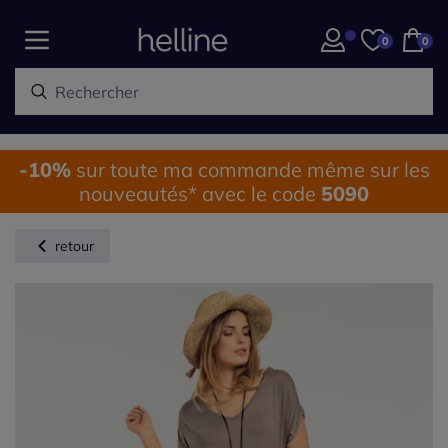
0
0
-10%
sur toute ma commande même sur les
nouveautés* avec le code
5090
retour