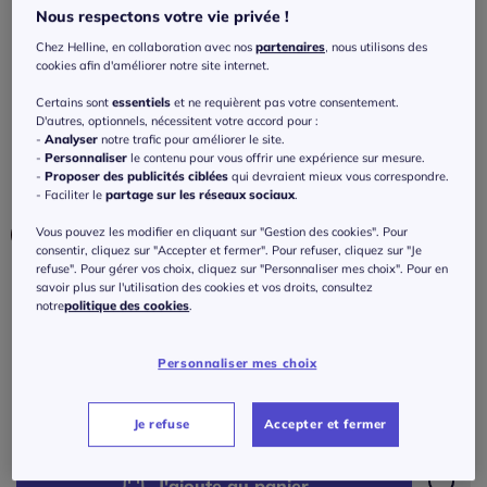
courtes et poches latérales
Nous respectons votre vie privée !
4.4
/
5
-
63
avis
Chez Helline, en collaboration avec nos
partenaires
, nous utilisons des
Réf : 516.090.024
cookies afin d'améliorer notre site internet.
Certains sont
essentiels
et ne requièrent pas votre consentement.
Couleur :
sable
D'autres, optionnels, nécessitent votre accord pour :
-
Analyser
notre trafic pour améliorer le site.
Choisir une couleur :
-
Personnaliser
le contenu pour vous offrir une expérience sur mesure.
-
Proposer des publicités ciblées
qui devraient mieux vous correspondre.
- Faciliter le
partage sur les réseaux sociaux
.
Vous pouvez les modifier en cliquant sur "Gestion des cookies". Pour
consentir, cliquez sur "Accepter et fermer". Pour refuser, cliquez sur "Je
refuse". Pour gérer vos choix, cliquez sur "Personnaliser mes choix". Pour en
Taille :
savoir plus sur l'utilisation des cookies et vos droits, consultez
notre
politique des cookies
.
Veuillez sélectionner une taille
Personnaliser mes choix
Guide des tailles
38 -
Disponible dans 2 semaines
65
€
Je refuse
Accepter et fermer
40 -
Disponible dans 2 semaines
J'ajoute au panier