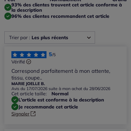
Taille grand : 3%
93% des clientes trouvent cet article conforme à
la description
96% des clientes recommandent cet article
Trier par :
Les plus récents
Les plus récents
5
/5
Vérifié
Les plus anciens
Correspond parfaitement à mon attente,
tissu, coupe..
Notes les plus élevées
MARIE JOELLE B.
Avis du 17/07/2026 suite à mon achat du 28/06/2026
Cet article taille:
Normal
Notes les plus basses
L’article est conforme à la description
Je recommande cet article
Signaler