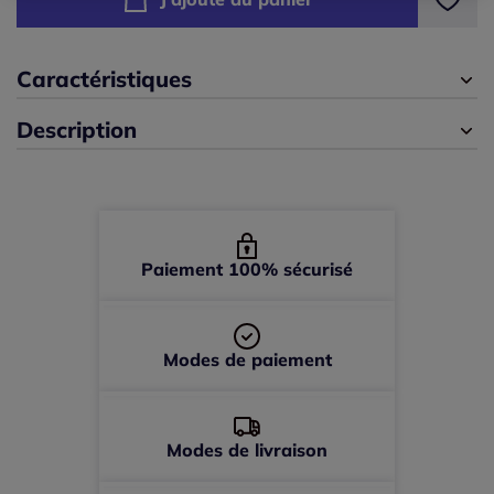
44 -
Disponible dans 2 semaines
48 -
Disponible dans 2 semaines
Caractéristiques
Description
50 -
Disponible dans 2 semaines
52 -
Disponible dans 2 semaines
Paiement 100% sécurisé
Modes de paiement
Modes de livraison