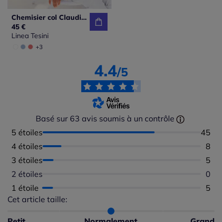
Chemisier col Claudine manches courtes boutonné en coton
45 €
Linea Tesini
+3
4.4
/5
Basé sur 63 avis soumis à un contrôle
5 étoiles
Nombr
45
4 étoiles
Nomb
8
3 étoiles
Nomb
5
2 étoiles
Aucu
0
1 étoile
Nomb
5
Cet article taille:
Répartition du taillant selon les avis clients
Taille normalement : 93%
Taille petit : 3%
Petit
Normalement
Grand