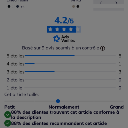
Linea Tesini
Anita
+4
4.2
/5
Basé sur 9 avis soumis à un contrôle
5 étoiles
Nomb
5
4 étoiles
Nomb
1
3 étoiles
Nomb
3
2 étoiles
Aucu
0
1 étoile
Aucu
0
Cet article taille:
Répartition du taillant selon les avis clients
Taille normalement : 67%
Taille petit : 22%
Petit
Normalement
Grand
Taille grand : 11%
88% des clientes trouvent cet article conforme à
la description
88% des clientes recommandent cet article