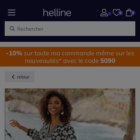
0
0
-10%
sur toute ma commande même sur les
nouveautés* avec le code
5090
retour