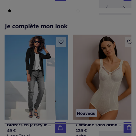
Je complète mon look
Nouveau
Blazers en jersey manches longues avec patte de boutonnage
Combiné sans armatures bon. b, c, d, e
49 €
129 €