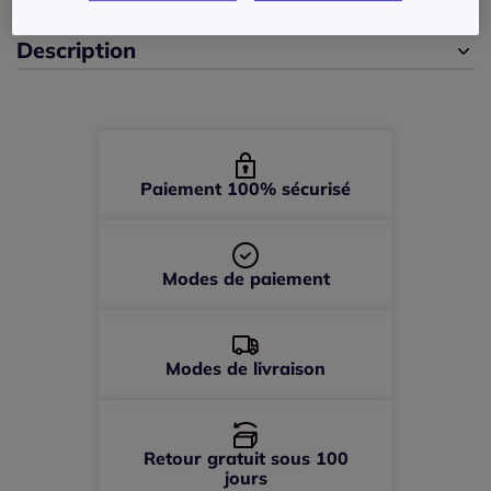
Description
44 -
En stock
46 -
En stock
48 -
En stock
Paiement 100% sécurisé
50 -
En stock
Modes de paiement
52 -
En stock
Modes de livraison
Retour gratuit sous 100
jours