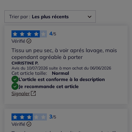
Trier par :
Les plus récents
Les plus récents
4
/5
Vérifié
Les plus anciens
Tissu un peu sec, à voir aprés lavage, mais
cependant agréable à porter
Notes les plus élevées
CHRISTINE P.
Avis du 10/07/2026 suite à mon achat du 06/06/2026
Cet article taille:
Normal
Notes les plus basses
L’article est conforme à la description
Je recommande cet article
Signaler
3
/5
Vérifié