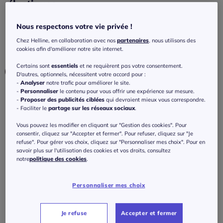
élastiques
4.2
/
5
-
9
avis
Réf : 474.186.026
Nous respectons votre vie privée !
Chez Helline, en collaboration avec nos
partenaires
, nous utilisons des
cookies afin d'améliorer notre site internet.
Couleur :
noir-sable imprimé
Certains sont
essentiels
et ne requièrent pas votre consentement.
D'autres, optionnels, nécessitent votre accord pour :
-
Analyser
notre trafic pour améliorer le site.
-
Personnaliser
le contenu pour vous offrir une expérience sur mesure.
Taille :
-
Proposer des publicités ciblées
qui devraient mieux vous correspondre.
- Faciliter le
partage sur les réseaux sociaux
.
Veuillez sélectionner une taille
Vous pouvez les modifier en cliquant sur "Gestion des cookies". Pour
Guide des tailles
consentir, cliquez sur "Accepter et fermer". Pour refuser, cliquez sur "Je
36 -
En stock
refuse". Pour gérer vos choix, cliquez sur "Personnaliser mes choix". Pour en
savoir plus sur l'utilisation des cookies et vos droits, consultez
65
€
notre
politique des cookies
.
38 -
En stock
Personnaliser mes choix
J'ajoute au panier
40 -
En stock
Je refuse
Accepter et fermer
42 -
En stock
Caractéristiques