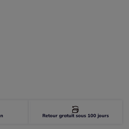
-
En stock
-
En stock
-
En stock
on
Retour gratuit sous 100 jours