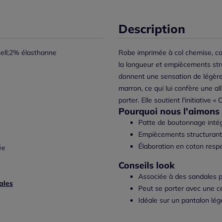
Description
ell;2% élasthanne
Robe imprimée à col chemise, co
la longueur et empiècements str
donnent une sensation de légèret
marron, ce qui lui confère une a
porter. Elle soutient l'initiative 
Pourquoi nous l'aimons 
Patte de boutonnage intégra
Empiècements structurant 
Élaboration en coton respe
ée
Conseils look
Associée à des sandales p
ales
Peut se porter avec une ce
Idéale sur un pantalon lég