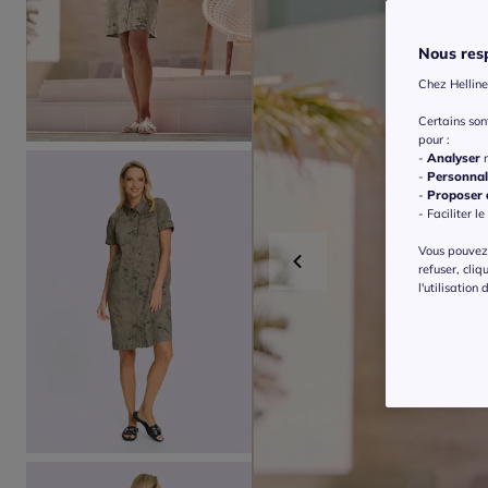
Nous resp
Chez Helline
Certains so
pour :
-
Analyser
n
-
Personnal
-
Proposer d
- Faciliter le
Vous pouvez 
refuser, cliq
l'utilisation