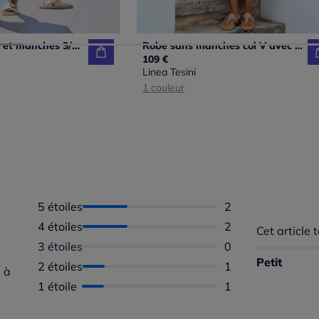
Robe avec col V et manches 3/4 à motif graphique
Robe sans manches col V avec motif zèbre moderne
109 €
Linea Tesini
1 couleur
5 étoiles
Nombre d'avis :
2
4 étoiles
Nombre d'avis :
2
Cet article t
Répartition 
Taille
3 étoiles
Aucun avis dispon
0
Taille 
Petit
2 étoiles
Nombre d'avis :
1
Taille
 à
1 étoile
Nombre d'avis :
1