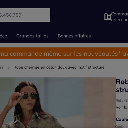
Comman
référen
éco
Grandes tailles
Bonnes affaires
 ma commande même sur les nouveautés* av
es
Robe chemise en coton doux avec motif structuré
Rob
str
Réf : 4
Voir la
Coule