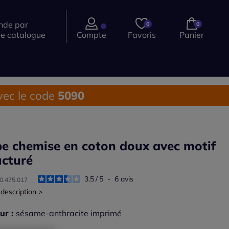
de par
0
0
ce catalogue
Compte
Favoris
Panier
ec le code
5090
e chemise en coton doux avec motif
ucturé
3.5
/
5
-
6
avis
30.475.017
 description >
ur :
sésame-anthracite imprimé