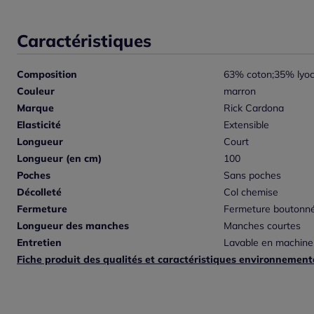
Caractéristiques
Composition
63% coton;35% lyoc
Couleur
marron
Marque
Rick Cardona
Elasticité
Extensible
Longueur
Court
Longueur (en cm)
100
Poches
Sans poches
Décolleté
Col chemise
Fermeture
Fermeture boutonn
Longueur des manches
Manches courtes
Entretien
Lavable en machine
Fiche produit des qualités et caractéristiques environnement