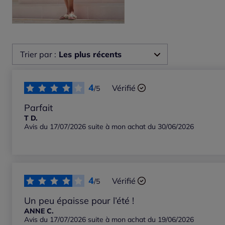
Trier par :
Les plus récents
Les plus récents
4
Vérifié
/5
Les plus anciens
Parfait
T D.
Avis du 17/07/2026 suite à mon achat du 30/06/2026
Notes les plus élevées
Notes les plus basses
4
Vérifié
/5
Un peu épaisse pour l’été !
ANNE C.
Avis du 17/07/2026 suite à mon achat du 19/06/2026