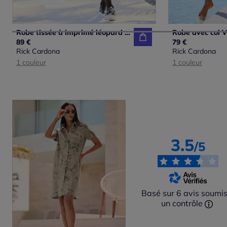
Robe tissée à imprimé léopard avec encolure V sportive
89 €
79 €
Rick Cardona
Rick Cardona
1 couleur
1 couleur
3.5
/5
Basé sur 6 avis soumis
un contrôle