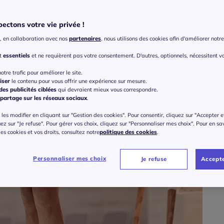
ectons votre vie privée !
Taille
, en collaboration avec nos
partenaires
, nous utilisons des cookies afin d'améliorer notre 
Veu
nt
essentiels
et ne requièrent pas votre consentement. D'autres, optionnels, nécessitent v
Gu
36 
otre trafic pour améliorer le site.
iser
le contenu pour vous offrir une expérience sur mesure.
10
es publicités ciblées
qui devraient mieux vous correspondre.
38 
partage sur les réseaux sociaux
.
ou 3 f
les modifier en cliquant sur "Gestion des cookies". Pour consentir, cliquez sur "Accepter e
40 
uez sur "Je refuse". Pour gérer vos choix, cliquez sur "Personnaliser mes choix". Pour en sa
 des cookies et vos droits, consultez notre
politique des cookies
.
42 
Personnaliser mes choix
Je refuse
Accepte
44 
46 