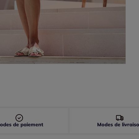
48 
50 
52 
odes de paiement
Modes de livrais